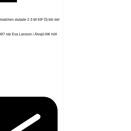
atchen slutade 2-3 till KIF Ö) blir det
97 när Eva Larsson i Älvsjö AIK höll