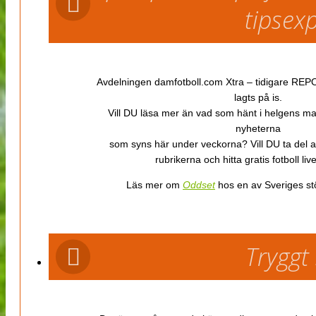
tipsex
Avdelningen damfotboll.com Xtra – tidigare REPOR
lagts på is.
Vill DU läsa mer än vad som hänt i helgens m
nyheterna
som syns här under veckorna? Vill DU ta del 
rubrikerna och hitta gratis fotboll li
Läs mer om
Oddset
hos en av Sveriges stö
Tryggt