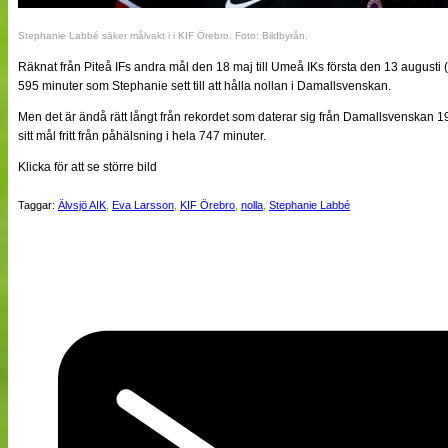
Stephanie Labbé säker målvakt i i KIF Örebro. Foto: Bildbyrån.
Räknat från Piteå IFs andra mål den 18 maj till Umeå IKs första den 13 augusti (m
595 minuter som Stephanie sett till att hålla nollan i Damallsvenskan.
Men det är ändå rätt långt från rekordet som daterar sig från Damallsvenskan 19
sitt mål fritt från påhälsning i hela 747 minuter.
Klicka för att se större bild
Taggar:
Älvsjö AIK
,
Eva Larsson
,
KIF Örebro
,
nolla
,
Stephanie Labbé