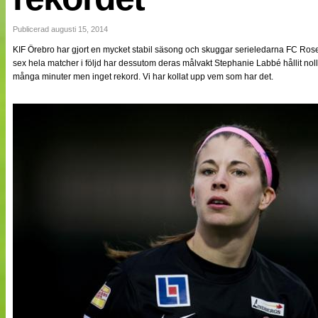
NÄTverket
Split vision
Publicerad augusti 15, 2014
KIF Örebro har gjort en mycket stabil säsong och skuggar serieledarna FC Ro
sex hela matcher i följd har dessutom deras målvakt Stephanie Labbé hållit nol
Nyheter
många minuter men inget rekord. Vi har kollat upp vem som har det.
Bloggar
Lagen
Webb-TV
Cuper
Medlemmar
Medlemsbilder
Till klubbkassan
Om oss
NÄTverket
Split vision