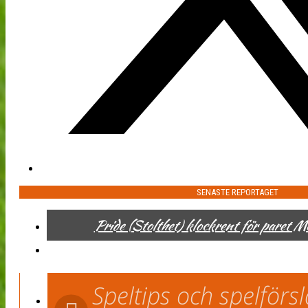
SENASTE REPORTAGET
Pride (Stolthet) klockrent för paret 
Speltips och spelför