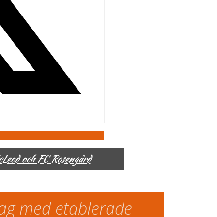
McLeod och FC Rosengård
slag med etablerade