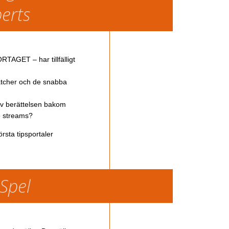
perts
TAGET – har tillfälligt
atcher och de snabba
av berättelsen bakom
ve streams?
rsta tipsportaler
 Spel