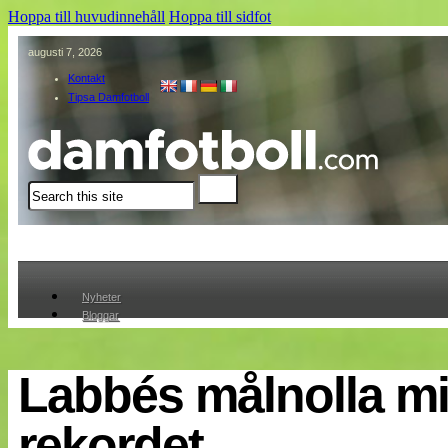
Hoppa till huvudinnehåll
Hoppa till sidfot
augusti 7, 2026
Kontakt
Tipsa Damfotboll
Sök
Nyheter
Bloggar
Lagen
Webb-TV
Cuper
Labbés målnolla m
Medlemmar
Medlemsbilder
rekordet
Till klubbkassan
Om oss