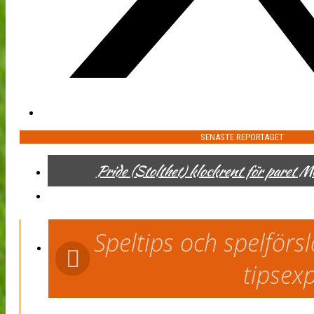
SENASTE REPORTAGET
Pride (Stolthet) klockrent för paret 
Speltips och spelför
tipsex