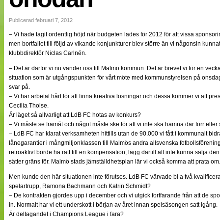
NÄTverket
Split vision
Publicerad februari 7, 2012
– Vi hade tagit ordentlig höjd när budgeten lades för 2012 för att vissa sponsorint
men bortfallet till följd av vikande konjunkturer blev större än vi någonsin kun
Nyheter
klubbdirektör Niclas Carlnén.
Bloggar
Lagen
– Det är därför vi nu vänder oss till Malmö kommun. Det är brevet vi för en veck
Webb-TV
situation som är utgångspunkten för vårt möte med kommunstyrelsen på onsdag
Cuper
svar på.
Medlemmar
– Vi har arbetat hårt för att finna kreativa lösningar och dessa kommer vi att p
Medlemsbilder
Cecilia Tholse.
Till klubbkassan
Är läget så allvarligt att LdB FC hotas av konkurs?
Om oss
– Vi måste se framåt och något måste ske för att vi inte ska hamna där förr eller
NÄTverket
– LdB FC har klarat verksamheten hittills utan de 90.000 vi fått i kommunalt bidr
Split vision
lånegarantier i mångmiljonklassen till Malmös andra allsvenska fotbollsförening
retroaktivt borde ha rätt till en kompensation, lägg därtill att inte kunna sälja
sätter gräns för. Malmö stads jämställdhetsplan lär vi också komma att prata om
Men kunde den här situationen inte förutses. LdB FC värvade bl a två kvalificerad
spelartrupp, Ramona Bachmann och Katrin Schmidt?
– De kontrakten gjordes upp i december och vi utgick fortfarande från att de spo
in. Normalt har vi ett underskott i början av året innan spelsäsongen satt igång.
Är deltagandet i Champions League i fara?