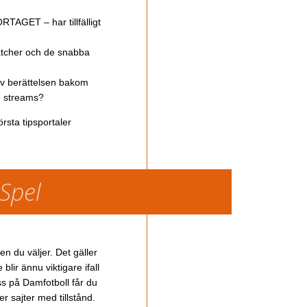
TAGET – har tillfälligt
atcher och de snabba
av berättelsen bakom
ve streams?
rsta tipsportaler
 Spel
en du väljer. Det gäller
lir ännu viktigare ifall
ss på Damfotboll får du
 sajter med tillstånd.