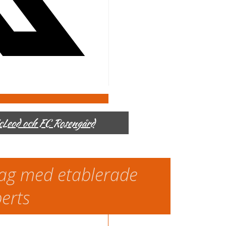
McLeod och FC Rosengård
slag med etablerade
perts