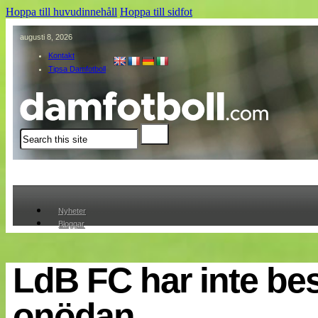
Hoppa till huvudinnehåll
Hoppa till sidfot
augusti 8, 2026
Kontakt
Tipsa Damfotboll
Sök
Nyheter
Bloggar
Lagen
Webb-TV
Cuper
LdB FC har inte bes
Medlemmar
Medlemsbilder
onödan
Till klubbkassan
Om oss