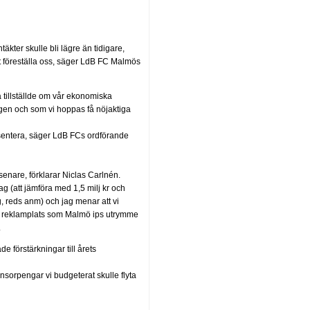
äkter skulle bli lägre än tidigare,
nat föreställa oss, säger LdB FC Malmös
a tillställde om vår ekonomiska
en och som vi hoppas få nöjaktiga
resentera, säger LdB FCs ordförande
 senare, förklarar Niclas Carlnén.
ag (att jämföra med 1,5 milj kr och
, reds anm) och jag menar att vi
 den reklamplats som Malmö ips utrymme
.
e förstärkningar till årets
nsorpengar vi budgeterat skulle flyta