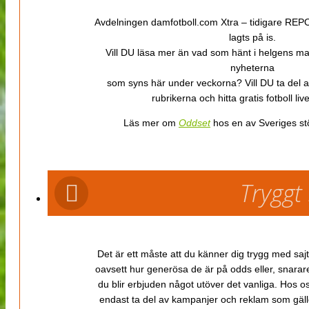
Avdelningen damfotboll.com Xtra – tidigare REPOR
lagts på is.
Vill DU läsa mer än vad som hänt i helgens m
nyheterna
som syns här under veckorna? Vill DU ta del 
rubrikerna och hitta gratis fotboll li
Läs mer om
Oddset
hos en av Sveriges stö
Tryggt
Det är ett måste att du känner dig trygg med sajt
oavsett hur generösa de är på odds eller, snarare b
du blir erbjuden något utöver det vanliga. Hos o
endast ta del av kampanjer och reklam som gäller