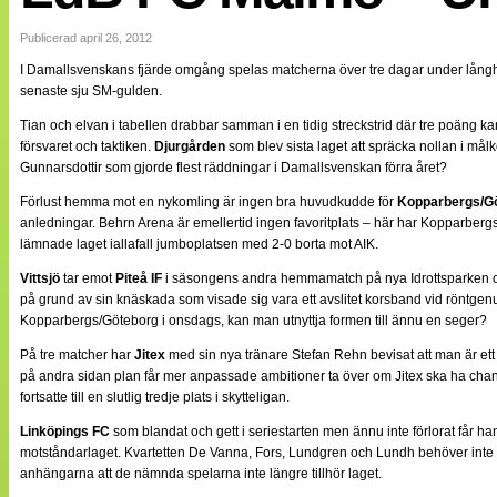
Internationellt
Bildreportage
Publicerad april 26, 2012
Arkiv
I Damallsvenskans fjärde omgång spelas matcherna över tre dagar under långhe
Bloggar
senaste sju SM-gulden.
Lagen
Webb-TV
Tian och elvan i tabellen drabbar samman i en tidig streckstrid där tre poäng ka
Cuper
försvaret och taktiken.
Djurgården
som blev sista laget att spräcka nollan i målk
Medlemsbilder
Gunnarsdottir som gjorde flest räddningar i Damallsvenskan förra året?
Till klubbkassan
NÄTverket
Förlust hemma mot en nykomling är ingen bra huvudkudde för
Kopparbergs/G
Split vision
anledningar. Behrn Arena är emellertid ingen favoritplats – här har Kopparbergs
Om oss
lämnade laget iallafall jumboplatsen med 2-0 borta mot AIK.
Annonsera
Vittsjö
tar emot
Piteå IF
i säsongens andra hemmamatch på nya Idrottsparken och
Statistik
på grund av sin knäskada som visade sig vara ett avslitet korsband vid röntgenu
Tipsa Damfotboll
Kopparbergs/Göteborg i onsdags, kan man utnyttja formen till ännu en seger?
Kontakt
På tre matcher har
Jitex
med sin nya tränare Stefan Rehn bevisat att man är ett 
på andra sidan plan får mer anpassade ambitioner ta över om Jitex ska ha chans
fortsatte till en slutlig tredje plats i skytteligan.
Linköpings FC
som blandat och gett i seriestarten men ännu inte förlorat får han
motståndarlaget. Kvartetten De Vanna, Fors, Lundgren och Lundh behöver inte nöd
anhängarna att de nämnda spelarna inte längre tillhör laget.