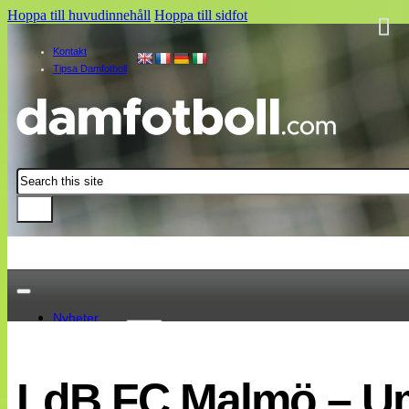
Hoppa till huvudinnehåll
Hoppa till sidfot
Kontakt
Tipsa Damfotboll
Sök
Nyheter
Damallsvenskan
Elitettan
LdB FC Malmö – U
Landslaget
EM 2013