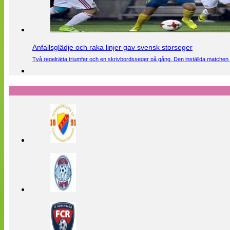
Anfallsglädje och raka linjer gav svensk storseger
Två regelrätta triumfer och en skrivbordsseger på gång. Den inställda matchen 