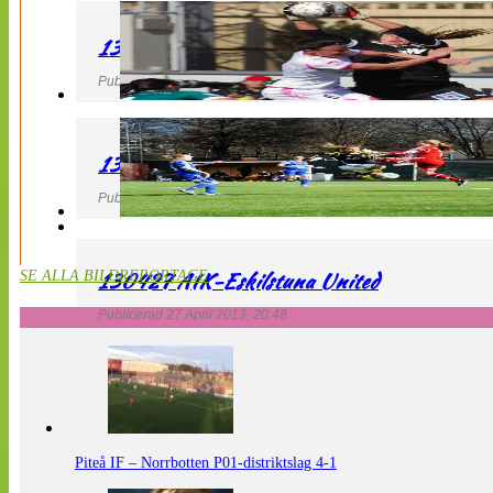
130427 IF Limhamn Bunkeflo – QBIK
Publicerad 27 April 2013, 21:10
130427 LdB FC Malmö – Mallbackens IF
Publicerad 27 April 2013, 20:54
130427 AIK-Eskilstuna United
SE ALLA BILDREPORTAGE
Publicerad 27 April 2013, 20:48
Piteå IF – Norrbotten P01-distriktslag 4-1