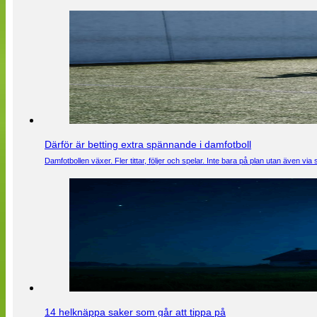
Därför är betting extra spännande i damfotboll
Damfotbollen växer. Fler tittar, följer och spelar. Inte bara på plan utan även 
14 helknäppa saker som går att tippa på