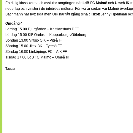
En riktig klassikermatch avslutar omgången när
LdB FC Malmö
och
Umeå IK
mö
nederlag och vinster i de inbördes mötena. För två år sedan var Malmö öve
Bachmann har bytt sida men UIK har fått igång sina tillskott Jenny Hjohlman och
Omgång 4
Lördag 15.00 Djurgården – Kristianstads DFF
Lördag 15.00 KIF Örebro – Kopparbergs/Göteborg
Söndag 13.00 Vittsjö GIK – Piteå IF
Söndag 15.00 Jitex BK – Tyresö FF
Söndag 16.00 Linköpings FC – AIK FF
Tisdag 17.00 LdB FC Malmö – Umeå IK
Taggar: