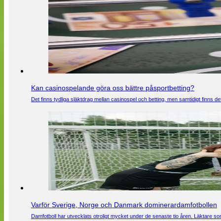
Kan casinospelande göra oss bättre påsportbetting?
Det finns tydliga släktdrag mellan casinospel och betting, men samtidigt finns
Varför Sverige, Norge och Danmark dominerardamfotbollen
Damfotboll har utvecklats otroligt mycket under de senaste tio åren. Läktare som