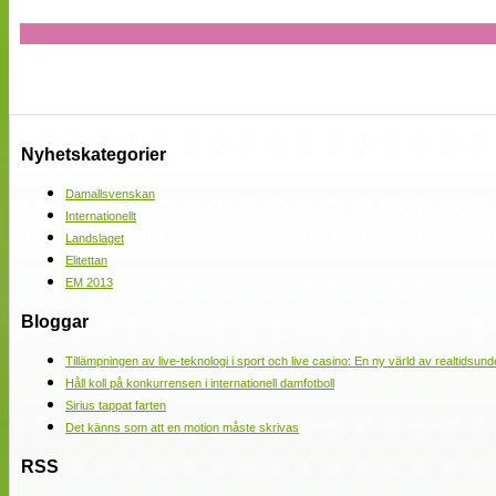
Nyhetskategorier
Damallsvenskan
Internationellt
Landslaget
Elitettan
EM 2013
Bloggar
Tillämpningen av live-teknologi i sport och live casino: En ny värld av realtidsund
Håll koll på konkurrensen i internationell damfotboll
Sirius tappat farten
Det känns som att en motion måste skrivas
RSS