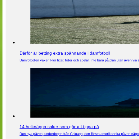
Därför är betting extra spännande i damfotboll
Damfotbollen växer. Fler tittar, följer och spelar. Inte bara på plan utan även 
14 helknäppa saker som går att tippa på
Den nya påven, underdogen från Chicago, den första amerikanska påven någons