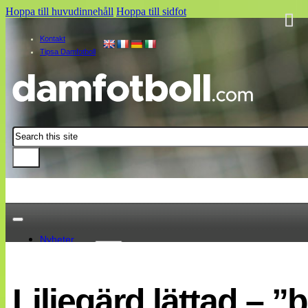
Hoppa till huvudinnehåll
Hoppa till sidfot
Kontakt
Tipsa Damfotboll
Sök
Nyheter
Damallsvenskan
Elitettan
Liljegärd lättad – ”
Landslaget
EM 2013