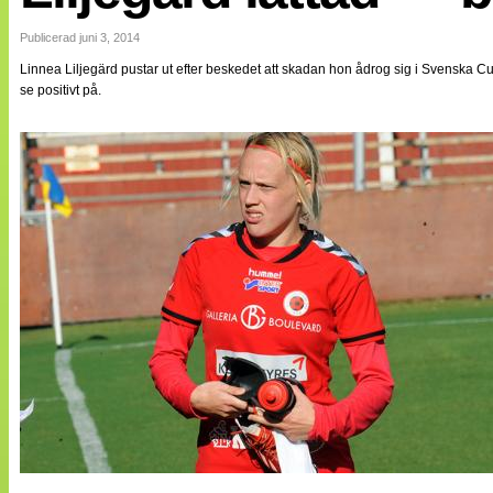
Internationellt
Bildreportage
Publicerad juni 3, 2014
Arkiv
Linnea Liljegärd pustar ut efter beskedet att skadan hon ådrog sig i Svenska Cup
Bloggar
se positivt på.
Lagen
Webb-TV
Cuper
Medlemsbilder
Till klubbkassan
NÄTverket
Split vision
Om oss
Annonsera
Statistik
Tipsa Damfotboll
Kontakt