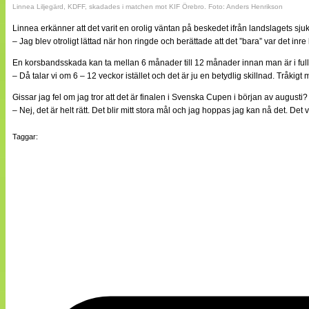
Linnea Liljegärd, KDFF, skadades i matchen mot KIF Örebro. Foto: Anders Henrikson
Linnea erkänner att det varit en orolig väntan på beskedet ifrån landslagets sj
– Jag blev otroligt lättad när hon ringde och berättade att det ”bara” var det inre
En korsbandsskada kan ta mellan 6 månader till 12 månader innan man är i ful
– Då talar vi om 6 – 12 veckor istället och det är ju en betydlig skillnad. Tråkigt
Gissar jag fel om jag tror att det är finalen i Svenska Cupen i början av augusti?
– Nej, det är helt rätt. Det blir mitt stora mål och jag hoppas jag kan nå det. Det vo
Taggar: