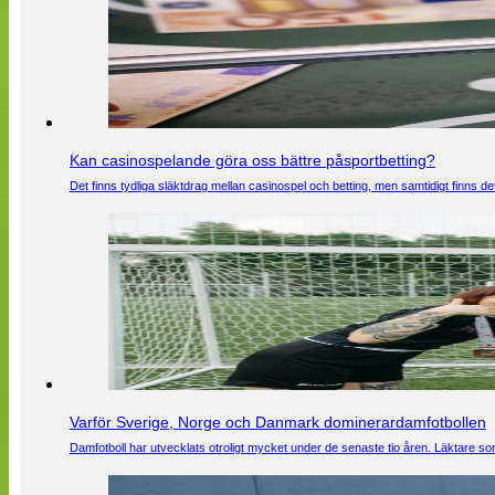
Kan casinospelande göra oss bättre påsportbetting?
Det finns tydliga släktdrag mellan casinospel och betting, men samtidigt finns
Varför Sverige, Norge och Danmark dominerardamfotbollen
Damfotboll har utvecklats otroligt mycket under de senaste tio åren. Läktare som