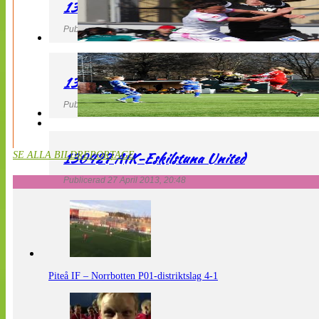
130427 IF Limhamn Bunkeflo – QBIK
Publicerad 27 April 2013, 21:10
130427 LdB FC Malmö – Mallbackens IF
Publicerad 27 April 2013, 20:54
130427 AIK-Eskilstuna United
SE ALLA BILDREPORTAGE
Publicerad 27 April 2013, 20:48
Piteå IF – Norrbotten P01-distriktslag 4-1