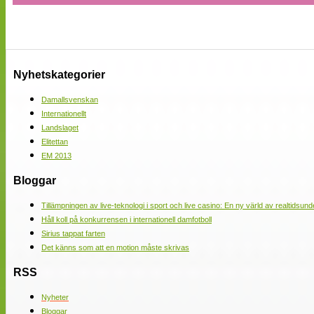
Nyhetskategorier
Damallsvenskan
Internationellt
Landslaget
Elitettan
EM 2013
Bloggar
Tillämpningen av live-teknologi i sport och live casino: En ny värld av realtidsund
Håll koll på konkurrensen i internationell damfotboll
Sirius tappat farten
Det känns som att en motion måste skrivas
RSS
Nyheter
Bloggar