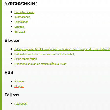
Nyhetskategorier
Damallsvenskan
Internationellt
Landslaget
Elitettan
EM 2013
Bloggar
Tillämpningen av live-teknologi i sport och live casino: En ny värld av realtidsund
Håll koll på konkurrensen i internationell damfotboll
Sirius tappat farten
Det känns som att en motion måste skrivas
RSS
Nyheter
Bloggar
Följ oss
Facebook