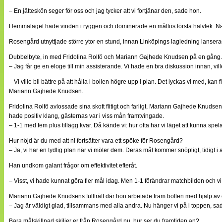
– En jätteskön seger för oss och jag tycker att vi förtjänar den, sade hon.
Hemmalaget hade vinden i ryggen och dominerade en mållös första halvlek. När
Rosengård utnyttjade större ytor en stund, innan Linköpings lagledning lanser
Dubbelbyte, in med Fridolina Rolfö och Mariann Gajhede Knudsen på en gång. Me
– Jag får ge en eloge till min assisterande. Vi hade en bra diskussion innan, vill
– Vi ville bli bättre på att hålla i bollen högre upp i plan. Det lyckas vi med, ka
Mariann Gajhede Knudsen.
Fridolina Rolfö avlossade sina skott flitigt och farligt, Mariann Gajhede Knudse
hade positiv klang, gästernas var i viss mån framtvingade.
– 1-1 med fem plus tillägg kvar. Då kände vi: hur ofta har vi läget att kunna 
Hur nöjd är du med att ni fortsätter vara ett spöke för Rosengård?
– Ja, vi har en tydlig plan när vi möter dem. Deras mål kommer snöpligt, tidigt i
Han undkom galant frågor om effektivitet efteråt.
– Visst, vi hade kunnat göra fler mål idag. Men 1-1 förändrar matchbilden och vi 
Mariann Gajhede Knudsens fullträff där hon arbetade fram bollen med hjälp av
– Jag är väldigt glad, tillsammans med alla andra. Nu hänger vi på i toppen, sa
Bara målskillnad skiljer er från Rosengård nu, hur ser du framtiden an?