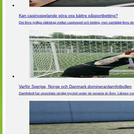
Kan casinospelande göra oss bättre påsportbetting?
Det finns tydliga släktdrag mellan casinospel och betting, men samtidigt finns
Varför Sverige, Norge och Danmark dominerardamfotbollen
Damfotboll har utvecklats otroligt mycket under de senaste tio åren. Läktare som