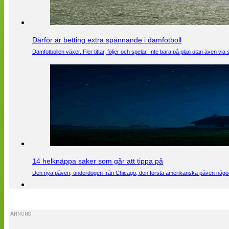
Därför är betting extra spännande i damfotboll
Damfotbollen växer. Fler tittar, följer och spelar. Inte bara på plan utan även 
14 helknäppa saker som går att tippa på
Den nya påven, underdogen från Chicago, den första amerikanska påven någons
ANNONS