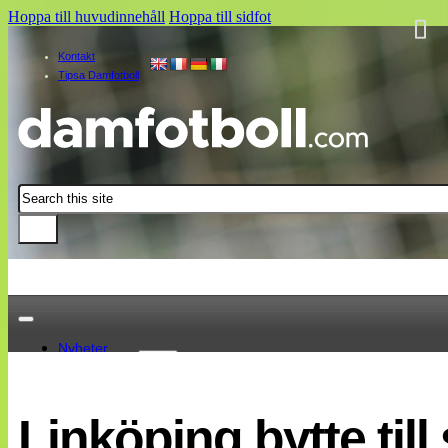
Hoppa till huvudinnehåll
Hoppa till sidfot
Kontakt
Tipsa Damfotboll
Sök
Nyheter
Damallsvenskan
Elitettan
Linköping bytte till
Landslaget
EM 2013