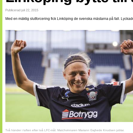
Internationellt
Bildreportage
Publicerad juli 22, 2015
Arkiv
Med en mäktig slutforcering fick Linköping de svenska mästarna på fall. Lycka
Bloggar
Lagen
Webb-TV
Cuper
Medlemsbilder
Till klubbkassan
NÄTverket
Split vision
Om oss
Annonsera
Statistik
Tipsa Damfotboll
Kontakt
Två händer i luften efter två LFC-mål. Matchvinnaren Mariann Gajhede Knudsen jublar.