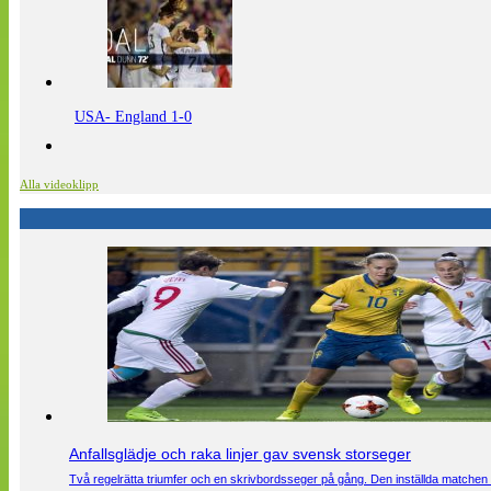
USA- England 1-0
Alla videoklipp
Anfallsglädje och raka linjer gav svensk storseger
Två regelrätta triumfer och en skrivbordsseger på gång. Den inställda matchen 