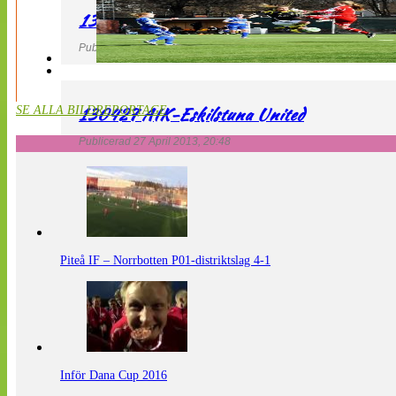
130427 LdB FC Malmö – Mallbackens IF
Publicerad 27 April 2013, 20:54
130427 AIK-Eskilstuna United
SE ALLA BILDREPORTAGE
Publicerad 27 April 2013, 20:48
Piteå IF – Norrbotten P01-distriktslag 4-1
Inför Dana Cup 2016