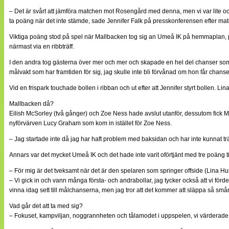
– Det är svårt att jämföra matchen mot Rosengård med denna, men vi var lite oorg
ta poäng när det inte stämde, sade Jennifer Falk på presskonferensen efter ma
Viktiga poäng stod på spel när Mallbacken tog sig an Umeå IK på hemmaplan, publ
närmast via en ribbträff.
I den andra tog gästerna över mer och mer och skapade en hel del chanser som kun
målvakt som har framtiden för sig, jag skulle inte bli förvånad om hon får chanse
Vid en frispark touchade bollen i ribban och ut efter att Jennifer styrt bollen.
Mallbacken då?
Eilish McSorley (två gånger) och Zoe Ness hade avslut utanför, dessutom fick 
nyförvärven Lucy Graham som kom in istället för Zoe Ness.
– Jag startade inte då jag har haft problem med baksidan och har inte kunnat tr
Annars var det mycket Umeå IK och det hade inte varit oförtjänt med tre poäng ti
– För mig är det tveksamt när det är den spelaren som springer offside (Lina Hurt
– Vi gick in och vann många första- och andrabollar, jag tycker också att vi förd
vinna idag sett till målchanserna, men jag tror att det kommer att släppa så smånin
Vad går det att ta med sig?
– Fokuset, kampviljan, noggrannheten och tålamodet i uppspelen, vi värderade my