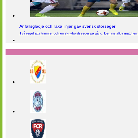
Anfallsglädje och raka linjer gav svensk storseger
Två regelrätta triumfer och en skrivbordsseger på gång. Den inställda matchen 