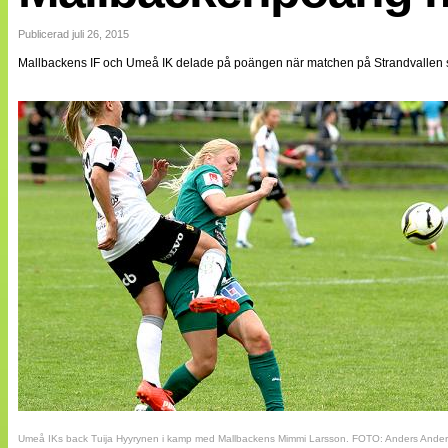
Internationellt
Bildreportage
Publicerad juli 26, 2015
Arkiv
Mallbackens IF och Umeå IK delade på poängen när matchen på Strandvallen sl
Bloggar
Lagen
Webb-TV
Cuper
Medlemsbilder
Till klubbkassan
NÄTverket
Split vision
Om oss
Annonsera
Statistik
Tipsa Damfotboll
Kontakt
Umeå IKs back Tuija Hyyrynen i kamp med Mallbackens Mimmi Larsson. FOTO: Anders Ande