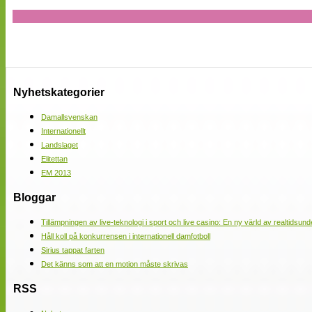
Nyhetskategorier
Damallsvenskan
Internationellt
Landslaget
Elitettan
EM 2013
Bloggar
Tillämpningen av live-teknologi i sport och live casino: En ny värld av realtidsund
Håll koll på konkurrensen i internationell damfotboll
Sirius tappat farten
Det känns som att en motion måste skrivas
RSS