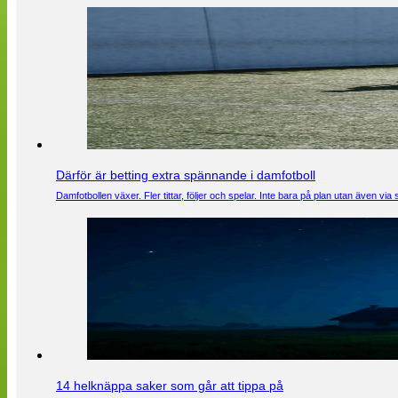
Därför är betting extra spännande i damfotboll
Damfotbollen växer. Fler tittar, följer och spelar. Inte bara på plan utan även 
14 helknäppa saker som går att tippa på