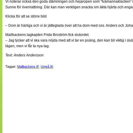
Vi noterar också den goda stämningen och hejaropen som ”tvåmannaklacken” i A
Sunne för övernattning. Där kan man verkligen snacka om äkta hjärta och engag
Klicka för att se större bild
– Dom är härliga och vi är jätteglada över att ha dom med oss. Anders och Joha
Mallbackens lagkapten Frida Broström fick slutordet.
– Jag tycker att vi ska vara nöjda med att vi tar en poäng, den kan bli viktig 
lägen, men vi får ta nya tag.
Text: Anders Andersson
Taggar:
Mallbackens IF
,
Umeå IK