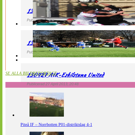
130427 IF Limhamn Bunkeflo – QBIK
Publicerad 27 April 2013, 21:10
130427 LdB FC Malmö – Mallbackens IF
Publicerad 27 April 2013, 20:54
130427 AIK-Eskilstuna United
SE ALLA BILDREPORTAGE
Publicerad 27 April 2013, 20:48
Piteå IF – Norrbotten P01-distriktslag 4-1