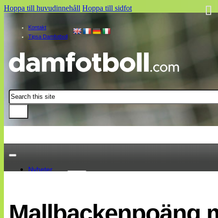
Hoppa till huvudinnehåll
Hoppa till sidfot
Kontakt
Tipsa Damfotboll
Sök
Nyheter
Damallsvenskan
Elitettan
Mallbackenpoäng 
Landslaget
EM 2013