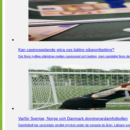
Kan casinospelande göra oss bättre påsportbetting?
Det finns tydliga släktdrag mellan casinospel och betting, men samtidigt finns
Varför Sverige, Norge och Danmark dominerardamfotbollen
Damfotboll har utvecklats otroligt mycket under de senaste tio åren. Läktare som