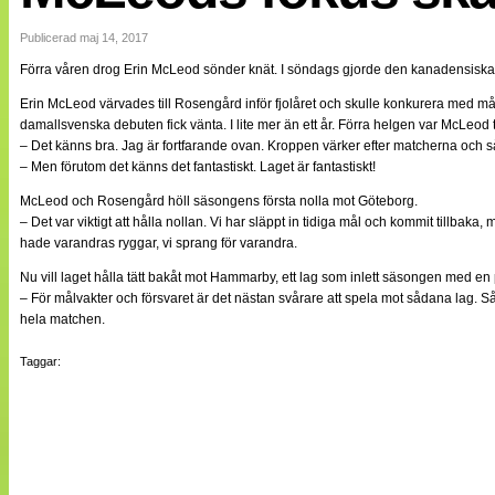
Internationellt
Bildreportage
Publicerad maj 14, 2017
Arkiv
Förra våren drog Erin McLeod sönder knät. I söndags gjorde den kanadensis
Bloggar
Lagen
Erin McLeod värvades till Rosengård inför fjolåret och skulle konkurera med m
Webb-TV
damallsvenska debuten fick vänta. I lite mer än ett år. Förra helgen var McLeod
Cuper
– Det känns bra. Jag är fortfarande ovan. Kroppen värker efter matcherna och såd
Medlemsbilder
– Men förutom det känns det fantastiskt. Laget är fantastiskt!
Till klubbkassan
NÄTverket
McLeod och Rosengård höll säsongens första nolla mot Göteborg.
Split vision
– Det var viktigt att hålla nollan. Vi har släppt in tidiga mål och kommit tillbak
Om oss
hade varandras ryggar, vi sprang för varandra.
Annonsera
Nu vill laget hålla tätt bakåt mot Hammarby, ett lag som inlett säsongen med en
Statistik
– För målvakter och försvaret är det nästan svårare att spela mot sådana lag. Så 
Tipsa Damfotboll
hela matchen.
Kontakt
Taggar: