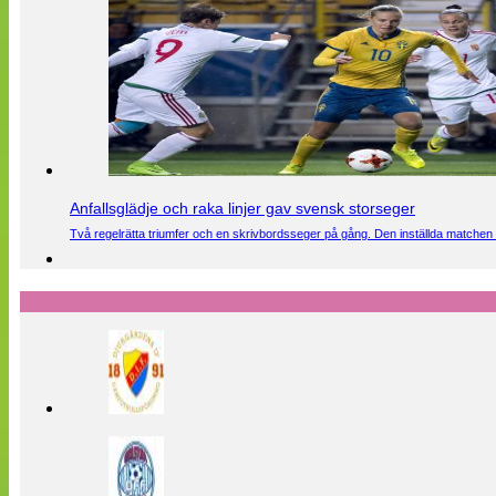
Anfallsglädje och raka linjer gav svensk storseger
Två regelrätta triumfer och en skrivbordsseger på gång. Den inställda matchen 