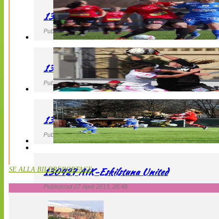
130427 LB 07 – QBIK
Publicerad 27 April 2013, 22:40
130427 IF Limhamn Bunkeflo – QBIK
Publicerad 27 April 2013, 21:10
130427 LdB FC Malmö – Mallbackens IF
Publicerad 27 April 2013, 20:54
130427 AIK-Eskilstuna United
SE ALLA BILDREPORTAGE
Publicerad 27 April 2013, 20:48