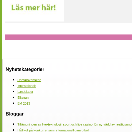
Nyhetskategorier
Damallsvenskan
Internationellt
Landslaget
Elitettan
EM 2013
Bloggar
Tillämpningen av live-teknologi i sport och live casino: En ny värld av realtidsund
Håll koll på konkurrensen i internationell damfotboll