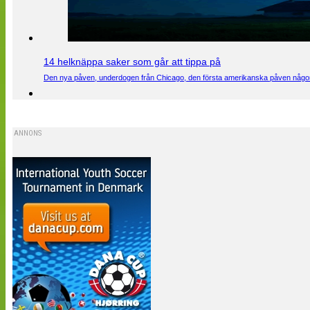
14 helknäppa saker som går att tippa på
Den nya påven, underdogen från Chicago, den första amerikanska påven någons
ANNONS