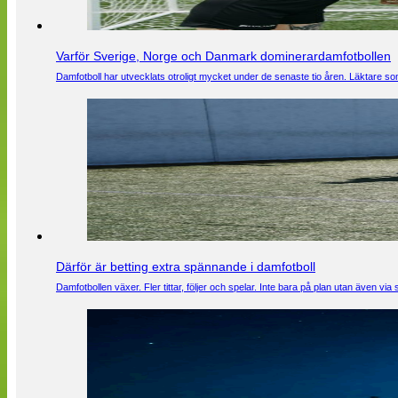
Varför Sverige, Norge och Danmark dominerardamfotbollen
Damfotboll har utvecklats otroligt mycket under de senaste tio åren. Läktare som
Därför är betting extra spännande i damfotboll
Damfotbollen växer. Fler tittar, följer och spelar. Inte bara på plan utan även 