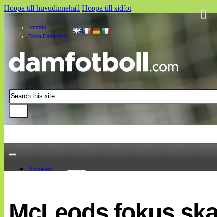
Hoppa till huvudinnehåll
Hoppa till sidfot
Kontakt
Tipsa Damfotboll
Sök
Nyheter
Damallsvenskan
Elitettan
McLeods fokus ska 
Landslaget
EM 2013