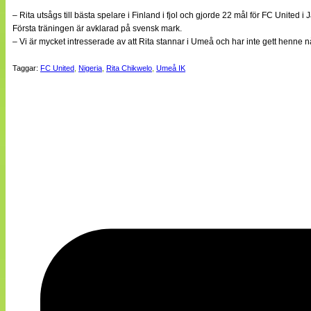
– Rita utsågs till bästa spelare i Finland i fjol och gjorde 22 mål för FC United 
Första träningen är avklarad på svensk mark.
– Vi är mycket intresserade av att Rita stannar i Umeå och har inte gett henne n
Taggar:
FC United
,
Nigeria
,
Rita Chikwelo
,
Umeå IK