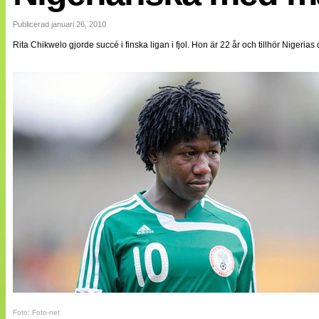
Internationellt
Bildreportage
Publicerad januari 26, 2010
Arkiv
Rita Chikwelo gjorde succé i finska ligan i fjol. Hon är 22 år och tillhör Niger
Bloggar
Lagen
Webb-TV
Cuper
Medlemsbilder
Till klubbkassan
NÄTverket
Split vision
Om oss
Annonsera
Statistik
Tipsa Damfotboll
Kontakt
Foto: Foto-net