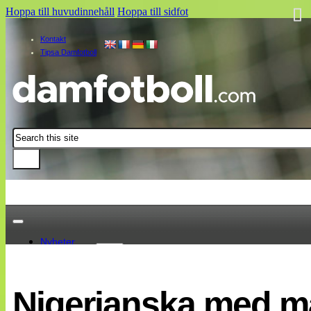
Hoppa till huvudinnehåll
Hoppa till sidfot
Kontakt
Tipsa Damfotboll
Sök
Nyheter
Damallsvenskan
Elitettan
Nigerianska med m
Landslaget
EM 2013