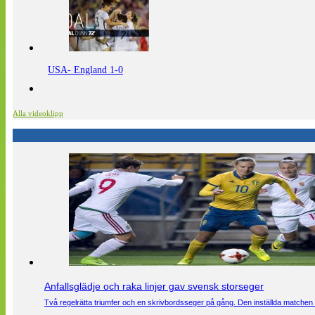
USA- England 1-0
Alla videoklipp
Anfallsglädje och raka linjer gav svensk storseger
Två regelrätta triumfer och en skrivbordsseger på gång. Den inställda matchen 