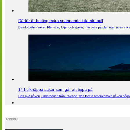
Därför är betting extra spännande i damfotboll
Damfotbollen växer. Fler tittar, följer och spelar. Inte bara på plan utan även 
14 helknäppa saker som går att tippa på
Den nya påven, underdogen från Chicago, den första amerikanska påven någons
ANNONS