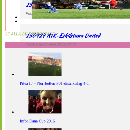
130427 LdB FC Malmö – Mallbackens IF
Publicerad 27 April 2013, 20:54
130427 AIK-Eskilstuna United
SE ALLA BILDREPORTAGE
Publicerad 27 April 2013, 20:48
Piteå IF – Norrbotten P01-distriktslag 4-1
Inför Dana Cup 2016