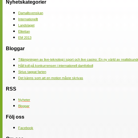
Nyhetskategorier
Damallsvenskan
Internationellt
Landslaget
Elitettan
EM 2013
Bloggar
Tillämpningen av live-teknologi i sport och live casino: En ny värld av realtidsund
Håll koll på konkurrensen i internationell damfotboll
Sirius tappat farten
Det känns som att en motion måste skrivas
RSS
Nyheter
Bloggar
Följ oss
Facebook