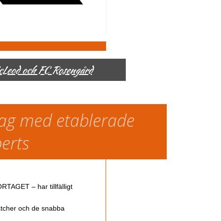
McLeod och FC Rosengård
slag med etablerade
perts
TAGET – har tillfälligt
atcher och de snabba