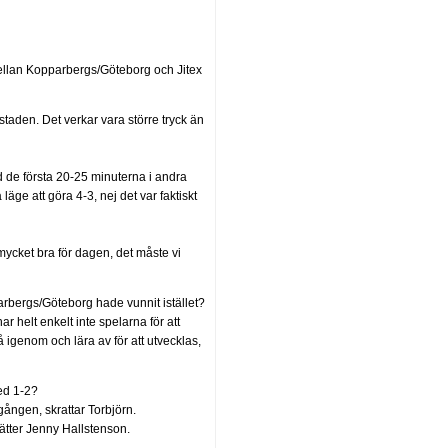
 mellan Kopparbergs/Göteborg och Jitex
taden. Det verkar vara större tryck än
iod de första 20-25 minuterna i andra
läge att göra 4-3, nej det var faktiskt
mycket bra för dagen, det måste vi
rbergs/Göteborg hade vunnit istället?
ar helt enkelt inte spelarna för att
 igenom och lära av för att utvecklas,
ed 1-2?
gången, skrattar Torbjörn.
ätter Jenny Hallstenson.