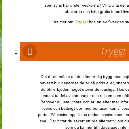
som syns här under veckorna? Vill DU ta del 
rubrikerna och hitta gratis fotboll li
Läs mer om
Oddset
hos en av Sveriges stö
Tryggt
Det är ett måste att du känner dig trygg med sajt
oavsett hur generösa de är på odds eller, snarare b
du blir erbjuden något utöver det vanliga. Hos o
endast ta del av kampanjer och reklam som gäller
Behöver du leta vidare och är ute efter mer inf
licens och bettingsidor med bonusar, kan vi tips
portal. På casinotopp listas endast casinon som er
spel. Där hittar du säkert ett bra alternativ, om d
som du känner till i dagsläget inte rä