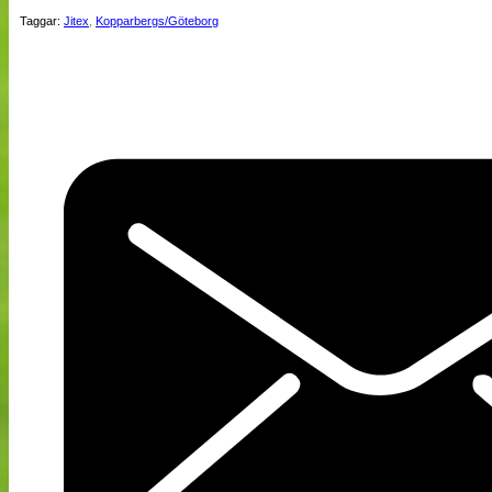
Taggar:
Jitex
,
Kopparbergs/Göteborg