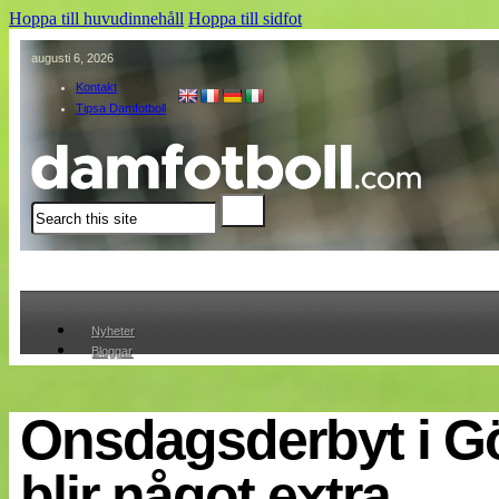
Hoppa till huvudinnehåll
Hoppa till sidfot
augusti 6, 2026
Kontakt
Tipsa Damfotboll
Sök
Nyheter
Bloggar
Lagen
Webb-TV
Cuper
Onsdagsderbyt i G
Medlemmar
Medlemsbilder
blir något extra
Till klubbkassan
Om oss