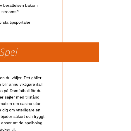
av berättelsen bakom
ve streams?
rsta tipsportaler
 Spel
en du väljer. Det gäller
lir ännu viktigare ifall
ss på Damfotboll får du
 sajter med tillstånd.
ormation om casino utan
a dig om ytterligare en
bjuder säkert och tryggt
u anser att de spelbolag
cker till.