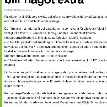
NÄTverket
Split vision
Publicerad maj 25, 2010
På infarterna till Göteborg skyltas det inför onsdagkvällens derby på Valhalla
och det kan bli en match utöver det vanliga.
Nyheter
Bloggar
De närmaste månaderna är det bara damerna som svarar för allsvensk fotboll i s
Lagen
vanligt. Bl a lovar 180 vänner på Hedvig Lindahls Facebook att komma.
Webb-TV
Kopparbergs/Göteborg är inte stukat av förlusten i Malmö i söndags.
Cuper
– Vi har tittat på dvd:n i eftermiddag och kommit fram till att vi hade en bra per
Medlemmar
halvlek, att det inte var 4-2 som avgjorde matchen, Linnea Liljegärd hade ett bra 
Medlemsbilder
först efter 5-2 som kom bara tio minuter före slut, säger
Till klubbkassan
Kopparbergs/Göteborgs tränare Torbjörn Nilsson.
Om oss
– Vi hade inte lättheten i benen som vårt spel kräver men så var LdB FC också 
NÄTverket
erkänna.
Split vision
Får förlusten någon konsekvens i onsdagens derby som det inte blivit om Koppa
– Nej, vi har ett spelsätt. Det kan möjligen vara lättläst för motståndarna men vi h
ändra och börja spela långa bollar. Förlusten i Malmö är sådant som vi måste gå
säger Torbjörn.
Kopparbergs/Göteborg förlorade faktiskt träningsmatchen i februari mot Jitex m
– Ja, men då var det snö på plan och så illa ska det väl inte behöva bli den här 
En ändring blir det i startelvan jämfört med Malmö-matchen. Olivia Schough ers