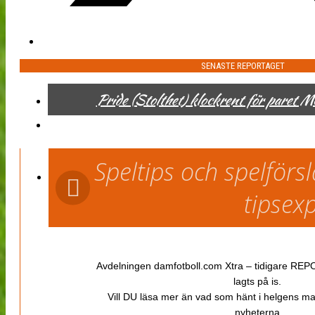
SENASTE REPORTAGET
Pride (Stolthet) klockrent för paret 
Speltips och spelför
tipsex
Avdelningen damfotboll.com Xtra – tidigare REPOR
lagts på is.
Vill DU läsa mer än vad som hänt i helgens m
nyheterna