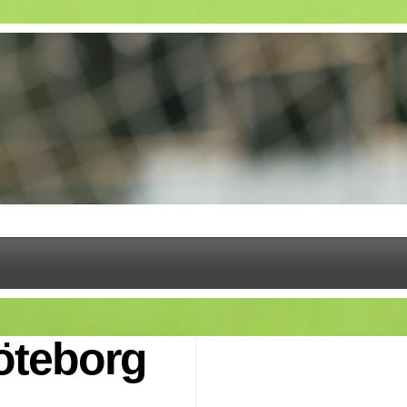
öteborg