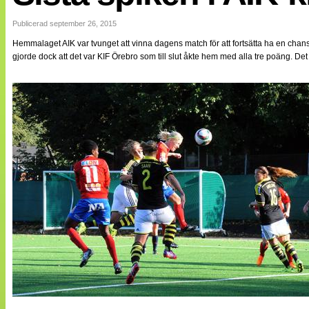
Internationellt
Bildreportage
Publicerad september 26, 2015
Arkiv
Hemmalaget AIK var tvunget att vinna dagens match för att fortsätta ha en cha
Bloggar
gjorde dock att det var KIF Örebro som till slut åkte hem med alla tre poäng. De
Lagen
Webb-TV
Cuper
Medlemsbilder
Till klubbkassan
NÄTverket
Split vision
Om oss
Annonsera
Statistik
Tipsa Damfotboll
Kontakt