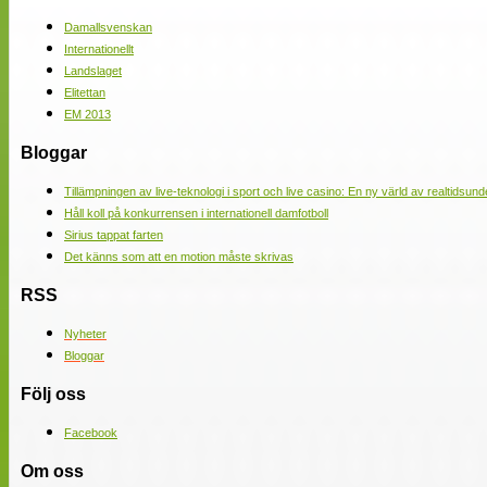
Damallsvenskan
Internationellt
Landslaget
Elitettan
EM 2013
Bloggar
Tillämpningen av live-teknologi i sport och live casino: En ny värld av realtidsund
Håll koll på konkurrensen i internationell damfotboll
Sirius tappat farten
Det känns som att en motion måste skrivas
RSS
Nyheter
Bloggar
Följ oss
Facebook
Om oss