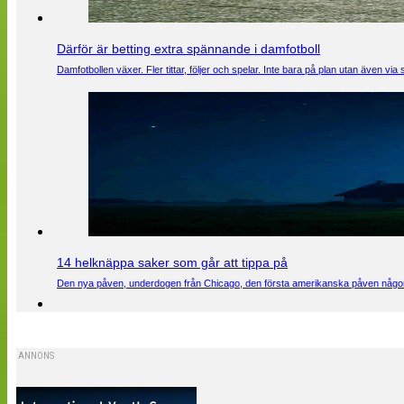
Därför är betting extra spännande i damfotboll
Damfotbollen växer. Fler tittar, följer och spelar. Inte bara på plan utan även 
14 helknäppa saker som går att tippa på
Den nya påven, underdogen från Chicago, den första amerikanska påven någons
ANNONS