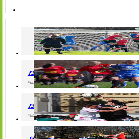
130427 LB 07 – QBIK
Publicerad 27 April 2013, 22:40
130427 IF Limhamn Bunkeflo – QBIK
Publicerad 27 April 2013, 21:10
130427 LdB FC Malmö – Mallbackens IF