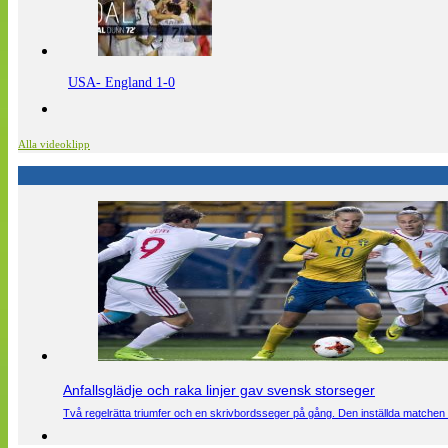
USA- England 1-0
Alla videoklipp
Anfallsglädje och raka linjer gav svensk storseger
Två regelrätta triumfer och en skrivbordsseger på gång. Den inställda matchen 