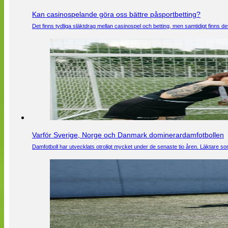
Kan casinospelande göra oss bättre påsportbetting?
Det finns tydliga släktdrag mellan casinospel och betting, men samtidigt finns
Varför Sverige, Norge och Danmark dominerardamfotbollen
Damfotboll har utvecklats otroligt mycket under de senaste tio åren. Läktare som