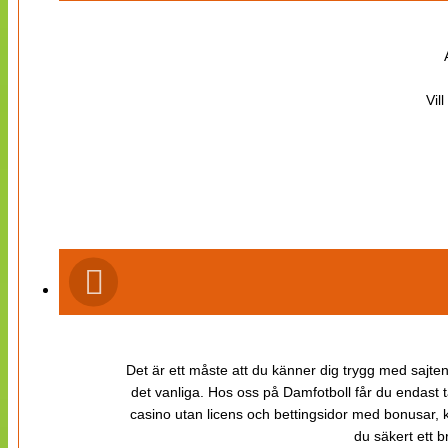
Vil
Det är ett måste att du känner dig trygg med sajten 
det vanliga. Hos oss på Damfotboll får du endast t
casino utan licens och bettingsidor med bonusar, ka
du säkert ett b