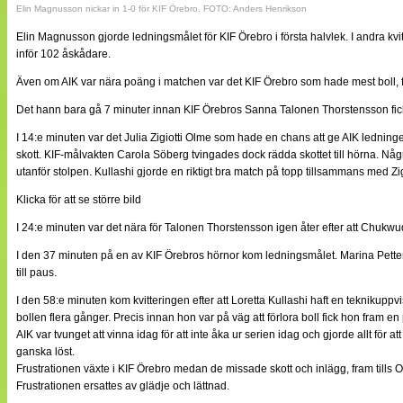
Elin Magnusson nickar in 1-0 för KIF Örebro. FOTO: Anders Henrikson
Elin Magnusson gjorde ledningsmålet för KIF Örebro i första halvlek. I andra kvi
inför 102 åskådare.
Även om AIK var nära poäng i matchen var det KIF Örebro som hade mest boll, fles
Det hann bara gå 7 minuter innan KIF Örebros Sanna Talonen Thorstensson fick
I 14:e minuten var det Julia Zigiotti Olme som hade en chans att ge AIK ledningen 
skott. KIF-målvakten Carola Söberg tvingades dock rädda skottet till hörna. Någ
utanför stolpen. Kullashi gjorde en riktigt bra match på topp tillsammans med Zig
Klicka för att se större bild
I 24:e minuten var det nära för Talonen Thorstensson igen åter efter att Chukwud
I den 37 minuten på en av KIF Örebros hörnor kom ledningsmålet. Marina Petter
till paus.
I den 58:e minuten kom kvitteringen efter att Loretta Kullashi haft en teknikuppvi
bollen flera gånger. Precis innan hon var på väg att förlora boll fick hon fram en 
AIK var tvunget att vinna idag för att inte åka ur serien idag och gjorde allt för
ganska löst.
Frustrationen växte i KIF Örebro medan de missade skott och inlägg, fram tills O
Frustrationen ersattes av glädje och lättnad.