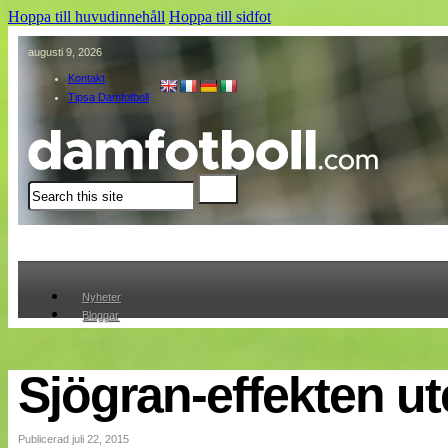
Hoppa till huvudinnehåll
Hoppa till sidfot
augusti 9, 2026
Kontakt
Tipsa Damfotboll
Sök
Nyheter
Bloggar
Lagen
Webb-TV
Cuper
Sjögran-effekten ut
Medlemmar
Medlemsbilder
Till klubbkassan
Publicerad juli 22, 2015
Om oss