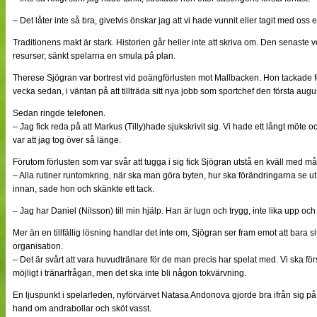
– Det låter inte så bra, givetvis önskar jag att vi hade vunnit eller tagit med os
Traditionens makt är stark. Historien går heller inte att skriva om. Den senaste
resurser, sänkt spelarna en smula på plan.
Therese Sjögran var bortrest vid poängförlusten mot Mallbacken. Hon tackade f
vecka sedan, i väntan på att tillträda sitt nya jobb som sportchef den första augus
Sedan ringde telefonen.
– Jag fick reda på att Markus (Tilly)hade sjukskrivit sig. Vi hade ett långt möte och
var att jag tog över så länge.
Förutom förlusten som var svår att tugga i sig fick Sjögran utstå en kväll med m
– Alla rutiner runtomkring, när ska man göra byten, hur ska förändringarna se u
innan, sade hon och skänkte ett tack.
– Jag har Daniel (Nilsson) till min hjälp. Han är lugn och trygg, inte lika upp oc
Mer än en tillfällig lösning handlar det inte om, Sjögran ser fram emot att bara s
organisation.
– Det är svårt att vara huvudtränare för de man precis har spelat med. Vi ska för
möjligt i tränarfrågan, men det ska inte bli någon tokvärvning.
En ljuspunkt i spelarleden, nyförvärvet Natasa Andonova gjorde bra ifrån sig på Ö
hand om andrabollar och sköt vasst.