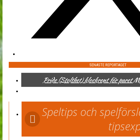
SENASTE REPORTAGET
Pride (Stolthet) klockrent för paret 
Speltips och spelför
tipsex