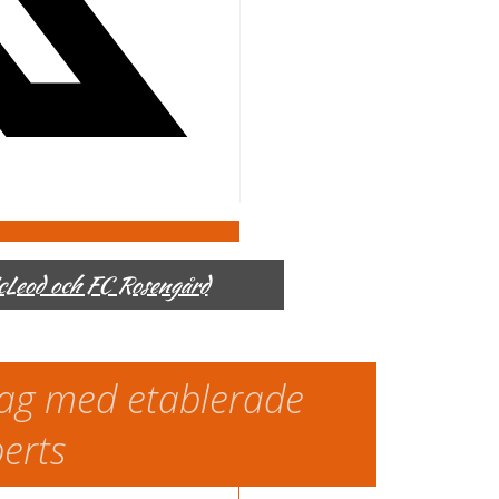
McLeod och FC Rosengård
slag med etablerade
perts