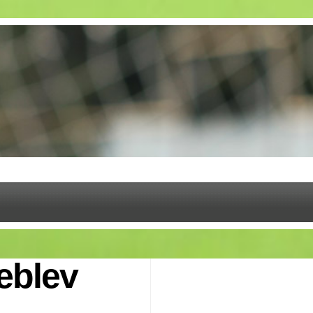
eblev