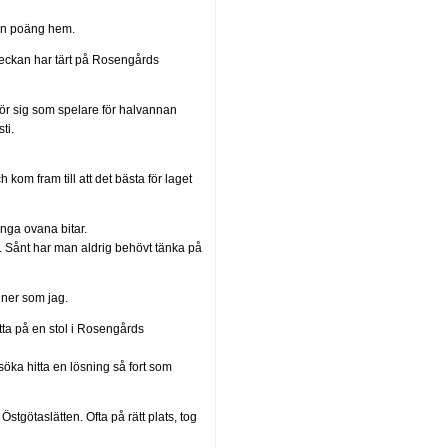
s en poäng hem.
 veckan har tärt på Rosengårds
ör sig som spelare för halvannan
ti.
 kom fram till att det bästa för laget
ånga ovana bitar.
t. Sånt har man aldrig behövt tänka på
h ner som jag.
itta på en stol i Rosengårds
söka hitta en lösning så fort som
stgötaslätten. Ofta på rätt plats, tog