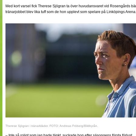
NÄTverket
Med kort varsel fick Therese Sjögran ta över huvudansvaret vid Rosengårds bän
Split vision
tränarjobbet blev lika tuff som de hon upplevt som spelare på Linköpings Arena
Nyheter
Bloggar
Lagen
Webb-TV
Cuper
Medlemmar
Medlemsbilder
Till klubbkassan
Om oss
NÄTverket
Split vision
Therese Sjögran i tränarkläder. FOTO: Andreas Fröberg/Bildbyrån.
– Inte så roligt som jag hade tänkt, suckade hon efter säsongens första förlust.