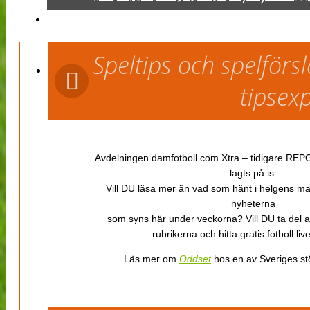
Speltips och spelför
tipsex
Avdelningen damfotboll.com Xtra – tidigare REPOR
lagts på is.
Vill DU läsa mer än vad som hänt i helgens m
nyheterna
som syns här under veckorna? Vill DU ta del 
rubrikerna och hitta gratis fotboll li
Läs mer om
Oddset
hos en av Sveriges stö