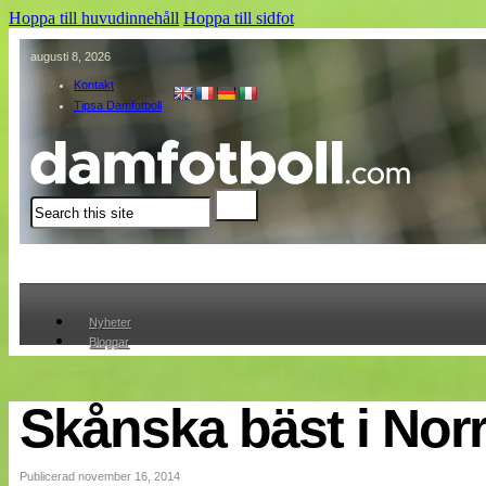
Hoppa till huvudinnehåll
Hoppa till sidfot
augusti 8, 2026
Kontakt
Tipsa Damfotboll
Sök
Nyheter
Bloggar
Lagen
Webb-TV
Cuper
Skånska bäst i Nor
Medlemmar
Medlemsbilder
Till klubbkassan
Publicerad november 16, 2014
Om oss