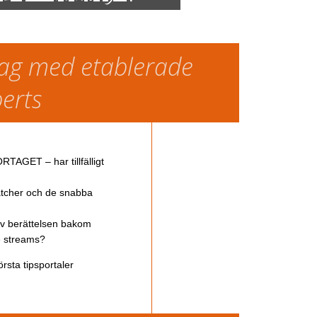
slag med etablerade
perts
TAGET – har tillfälligt
atcher och de snabba
av berättelsen bakom
ve streams?
rsta tipsportaler