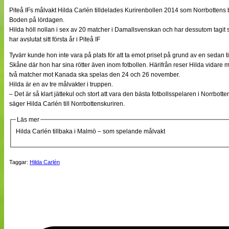
NÄTverket
Piteå IFs målvakt Hilda Carlén tilldelades Kurirenbollen 2014 som Norrbottens b
Split vision
Boden på lördagen.
Hilda höll nollan i sex av 20 matcher i Damallsvenskan och har dessutom tagit 
har avslutat sitt första år i Piteå IF
Nyheter
Tyvärr kunde hon inte vara på plats för att ta emot priset på grund av en sedan t
Bloggar
Skåne där hon har sina rötter även inom fotbollen. Härifrån reser Hilda vidare 
Lagen
två matcher mot Kanada ska spelas den 24 och 26 november.
Webb-TV
Hilda är en av tre målvakter i truppen.
Cuper
– Det är så klart jättekul och stort att vara den bästa fotbollsspelaren i Norrbotten
Medlemmar
Medlemsbilder
säger Hilda Carlén till Norrbottenskuriren.
Till klubbkassan
Läs mer
Om oss
NÄTverket
Hilda Carlén tillbaka i Malmö – som spelande målvakt
Split vision
Taggar:
Hilda Carlén