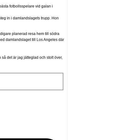
ästa fotbollsspelare vid galan i
steg in i damlandslagets trupp. Hon
idigare planerad resa hem till södra
med damlandslaget till Los Angeles där
 så det är jag jätteglad och stolt över,