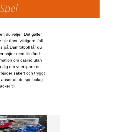
 Spel
en du väljer. Det gäller
lir ännu viktigare ifall
ss på Damfotboll får du
 sajter med tillstånd.
ormation om casino utan
a dig om ytterligare en
bjuder säkert och tryggt
u anser att de spelbolag
cker till.