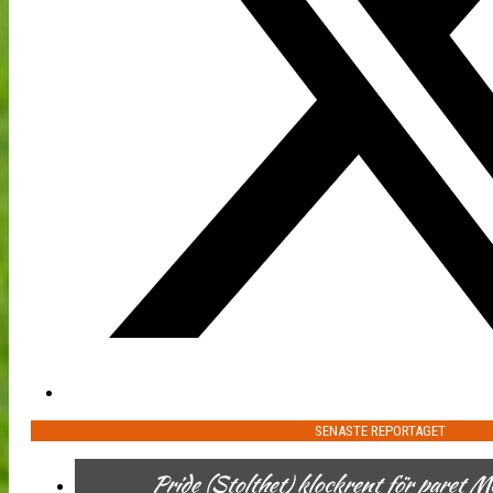
SENASTE REPORTAGET
Pride (Stolthet) klockrent för paret 