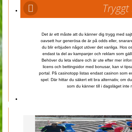
Tryggt
Det är ett måste att du känner dig trygg med sajt
oavsett hur generösa de är på odds eller, snarare b
du blir erbjuden något utöver det vanliga. Hos o
endast ta del av kampanjer och reklam som gäller
Behöver du leta vidare och är ute efter mer inf
licens och bettingsidor med bonusar, kan vi tips
portal. På casinotopp listas endast casinon som er
spel. Där hittar du säkert ett bra alternativ, om d
som du känner till i dagsläget inte rä