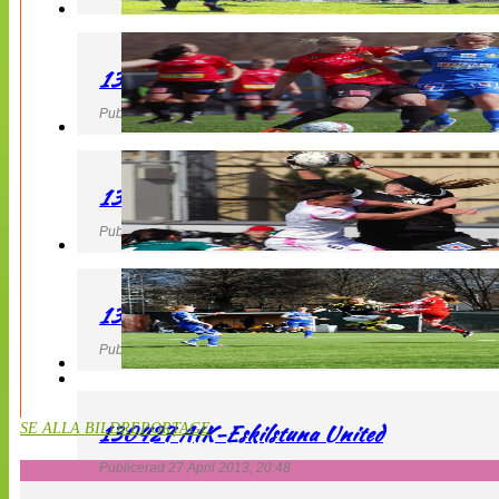
130427 LB 07 – QBIK
Publicerad 27 April 2013, 22:40
130427 IF Limhamn Bunkeflo – QBIK
Publicerad 27 April 2013, 21:10
130427 LdB FC Malmö – Mallbackens IF
Publicerad 27 April 2013, 20:54
130427 AIK-Eskilstuna United
SE ALLA BILDREPORTAGE
Publicerad 27 April 2013, 20:48