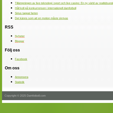
Tillämpningen av live-teknologi i sport och live casino: En ny värld av realtidsund
Håll koll på konkurrensen i internationell damfotboll
Sirius tappat farten
Det känns som att en motion måste skrivas
RSS
Nyheter
Bloggar
Följ oss
Facebook
Om oss
Annonsera
Statistik
Copyright © 2025 Damfotboll.com