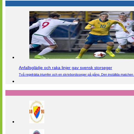
Anfallsglädje och raka linjer gav svensk storseger
Två regelrätta triumfer och en skrivbordsseger på gång. Den inställda matchen 