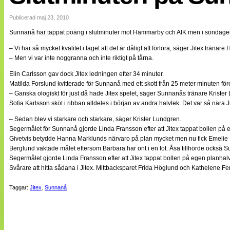
Internationellt
Bildreportage
Publicerad maj 23, 2010
Arkiv
Sunnanå har tappat poäng i slutminuter mot Hammarby och AIK men i söndagen
Bloggar
Lagen
– Vi har så mycket kvalitet i laget att det är dåligt att förlora, säger Jitex tränare H
Webb-TV
– Men vi var inte noggranna och inte riktigt på tårna.
Cuper
Medlemsbilder
Elin Carlsson gav dock Jitex ledningen efter 34 minuter.
Till klubbkassan
Matilda Forslund kvitterade för Sunnanå med ett skott från 25 meter minuten för
NÄTverket
– Ganska ologiskt för just då hade Jitex spelet, säger Sunnanås tränare Krister
Split vision
Sofia Karlsson sköt i ribban alldeles i början av andra halvlek. Det var så nära J
Om oss
– Sedan blev vi starkare och starkare, säger Krister Lundgren.
Annonsera
Segermålet för Sunnanå gjorde Linda Fransson efter att Jitex tappat bollen på 
Statistik
Givetvis betydde Hanna Marklunds närvaro på plan mycket men nu fick Emelie Lö
Tipsa Damfotboll
Berglund vaktade målet eftersom Barbara har ont i en fot. Åsa tillhörde också 
Kontakt
Segermålet gjorde Linda Fransson efter att Jitex tappat bollen på egen planhal
Svårare att hitta sådana i Jitex. Mittbacksparet Frida Höglund och Kathelene Fe
Taggar:
Jitex
,
Sunnanå