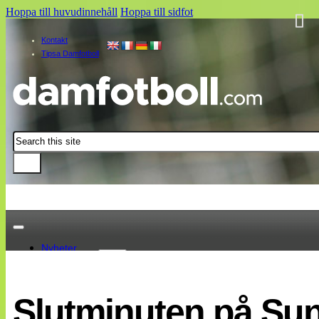
Hoppa till huvudinnehåll
Hoppa till sidfot
Kontakt
Tipsa Damfotboll
Sök
Nyheter
Damallsvenskan
Elitettan
Slutminuten på Su
Landslaget
EM 2013