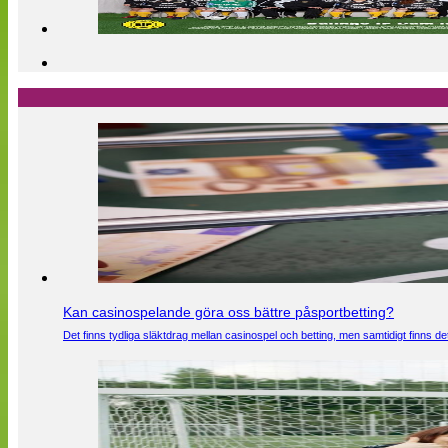
Kan casinospelande göra oss bättre påsportbetting?
Det finns tydliga släktdrag mellan casinospel och betting, men samtidigt finns