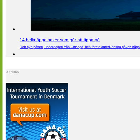
14 helknäppa saker som går att tippa på
Den nya påven, underdogen från Chicago, den första amerikanska påven någons
ANNONS