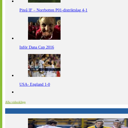
Piteå IF – Norrbotten P01-distriktslag 4-1
Inför Dana Cup 2016
USA- England 1-0
Alla videoklipp