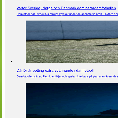
Varför Sverige, Norge och Danmark dominerardamfotbollen
Damfotboll har utvecklats otroligt mycket under de senaste tio åren. Läktare som
Därför är betting extra spännande i damfotboll
Damfotbollen växer. Fler tittar, följer och spelar. Inte bara på plan utan även 