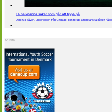
14 helknäppa saker som går att tippa på
Den nya påven, underdogen från Chicago, den första amerikanska påven någons
ANNONS