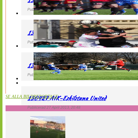
130427 LB 07 – QBIK
Publicerad 27 April 2013, 22:40
130427 IF Limhamn Bunkeflo – QBIK
Publicerad 27 April 2013, 21:10
130427 LdB FC Malmö – Mallbackens IF
Publicerad 27 April 2013, 20:54
130427 AIK-Eskilstuna United
SE ALLA BILDREPORTAGE
Publicerad 27 April 2013, 20:48