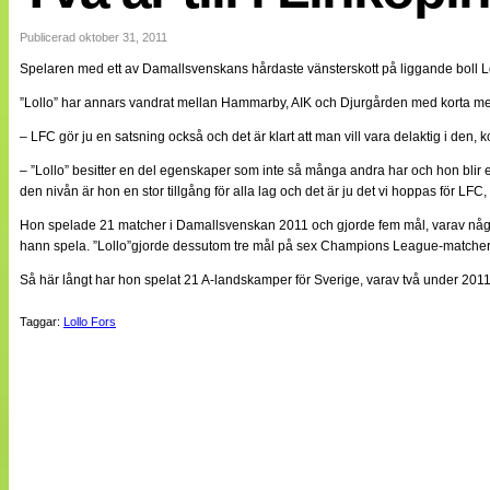
Internationellt
Bildreportage
Publicerad oktober 31, 2011
Arkiv
Spelaren med ett av Damallsvenskans hårdaste vänsterskott på liggande boll Louise 
Bloggar
Lagen
”Lollo” har annars vandrat mellan Hammarby, AIK och Djurgården med korta m
Webb-TV
Cuper
– LFC gör ju en satsning också och det är klart att man vill vara delaktig i den, k
Medlemsbilder
– ”Lollo” besitter en del egenskaper som inte så många andra har och hon blir e
Till klubbkassan
den nivån är hon en stor tillgång för alla lag och det är ju det vi hoppas för LF
NÄTverket
Split vision
Hon spelade 21 matcher i Damallsvenskan 2011 och gjorde fem mål, varav några s
Om oss
hann spela. ”Lollo”gjorde dessutom tre mål på sex Champions League-matcher
Annonsera
Så här långt har hon spelat 21 A-landskamper för Sverige, varav två under 2011
Statistik
Tipsa Damfotboll
Taggar:
Lollo Fors
Kontakt