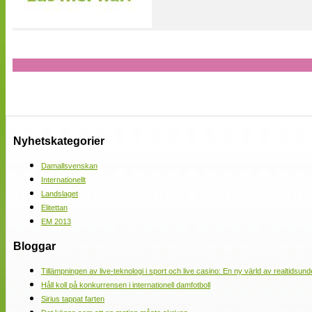
Nyhetskategorier
Damallsvenskan
Internationellt
Landslaget
Elitettan
EM 2013
Bloggar
Tillämpningen av live-teknologi i sport och live casino: En ny värld av realtidsund
Håll koll på konkurrensen i internationell damfotboll
Sirius tappat farten