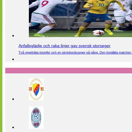
Anfallsglädje och raka linjer gav svensk storseger
Två regelrätta triumfer och en skrivbordsseger på gång. Den inställda matchen 