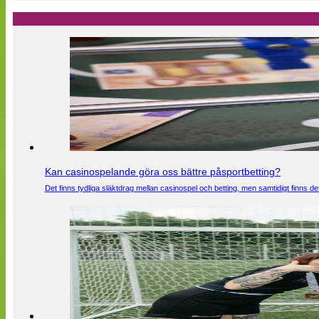
Kan casinospelande göra oss bättre påsportbetting?
Det finns tydliga släktdrag mellan casinospel och betting, men samtidigt finns