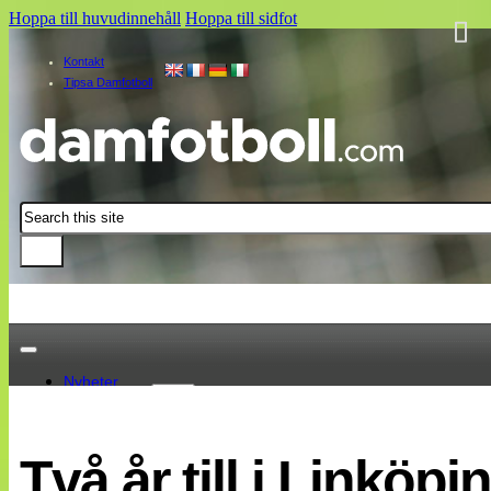
Hoppa till huvudinnehåll
Hoppa till sidfot
Kontakt
Tipsa Damfotboll
Sök
Nyheter
Damallsvenskan
Elitettan
Två år till i Linköpi
Landslaget
EM 2013