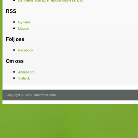
Det känns som att en motion måste skrivas
RSS
Nyheter
Bloggar
Följ oss
Facebook
Om oss
Annonsera
Statistik
Copyright © 2025 Damfotboll.com