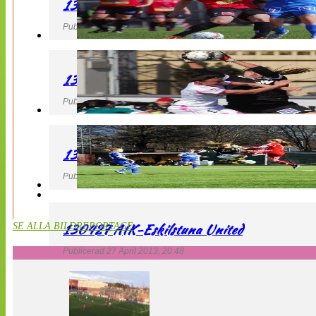
130427 LB 07 – QBIK
Publicerad 27 April 2013, 22:40
130427 IF Limhamn Bunkeflo – QBIK
Publicerad 27 April 2013, 21:10
130427 LdB FC Malmö – Mallbackens IF
Publicerad 27 April 2013, 20:54
130427 AIK-Eskilstuna United
SE ALLA BILDREPORTAGE
Publicerad 27 April 2013, 20:48