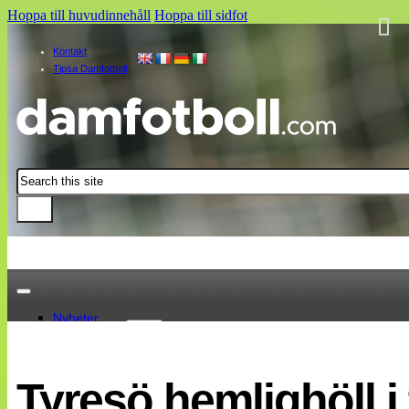
Hoppa till huvudinnehåll
Hoppa till sidfot
Kontakt
Tipsa Damfotboll
Sök
Nyheter
Damallsvenskan
Elitettan
Tyresö hemlighöll i
Landslaget
EM 2013