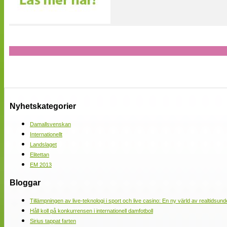
Nyhetskategorier
Damallsvenskan
Internationellt
Landslaget
Elitettan
EM 2013
Bloggar
Tillämpningen av live-teknologi i sport och live casino: En ny värld av realtidsund
Håll koll på konkurrensen i internationell damfotboll
Sirius tappat farten