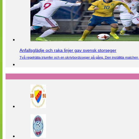
Anfallsglädje och raka linjer gav svensk storseger
Två regelrätta triumfer och en skrivbordsseger på gång. Den inställda matchen 