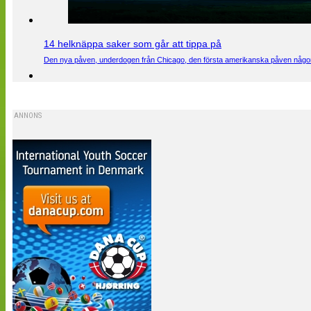
14 helknäppa saker som går att tippa på
Den nya påven, underdogen från Chicago, den första amerikanska påven någons
ANNONS