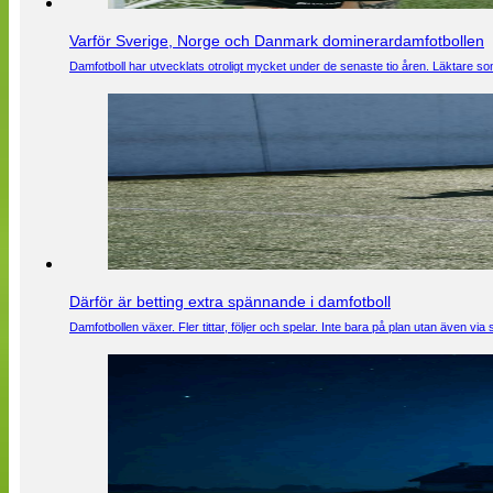
Varför Sverige, Norge och Danmark dominerardamfotbollen
Damfotboll har utvecklats otroligt mycket under de senaste tio åren. Läktare som
Därför är betting extra spännande i damfotboll
Damfotbollen växer. Fler tittar, följer och spelar. Inte bara på plan utan även 