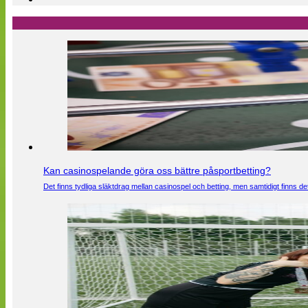
Kan casinospelande göra oss bättre påsportbetting?
Det finns tydliga släktdrag mellan casinospel och betting, men samtidigt finns