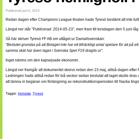
Internationellt
Bildreportage
Publicerad juni 6, 2014
Arkiv
Redan dagen efter Champions League-finalen hade Tyresö bestämt att inte full
Bloggar
Lagen
Längst ner står ”Publicerad: 2014-05-23”, men fram till torsdagen den 5 juni lå
Webb-TV
Cuper
Så här skriver Tyresö FF AB om uttåget ur Damallsvenskan:
Medlemsbilder
”Beslutet grundas på att Bolaget inte har ett tillräckligt antal spelare för att på
Till klubbkassan
samma skäl har även laget i Svenska Spel F19 dragits ur”.
NÄTverket
Split vision
Inget nämns om den kapsejsade ekonomin .
Om oss
Längst ner framgår att dokumentet skrevs redan den 23 maj, alltså dagen efter
Ledningen hade alltså redan för två veckor sedan beslutat att laget skulle d
Annonsera
att lämna in begäran om förlängning av rekonstruktionsperioden till Nacka tingsr
Statistik
Tipsa Damfotboll
Taggar:
hemsida
,
Tyresö
Kontakt