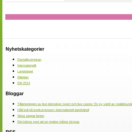
Nyhetskategorier
Damallsvenskan
Internationellt
Landslaget
Elitettan
EM 2013
Bloggar
Tillämpningen av live-teknologi i sport och live casino: En ny värld av realtidsund
Håll koll på konkurrensen i internationell damfotboll
Sirius tappat farten
Det känns som att en motion måste skrivas