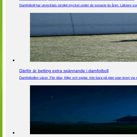
Damfotboll har utvecklats otroligt mycket under de senaste tio åren. Läktare som
Därför är betting extra spännande i damfotboll
Damfotbollen växer. Fler tittar, följer och spelar. Inte bara på plan utan även 