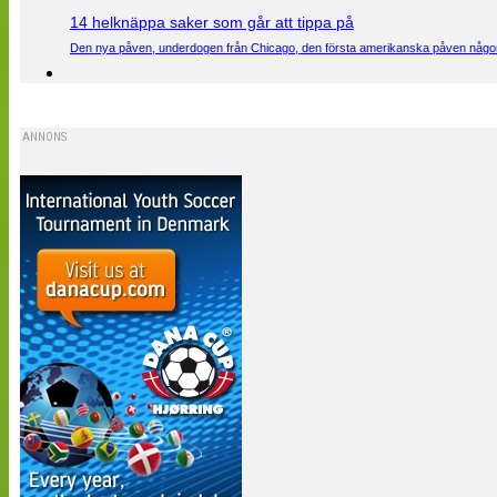
14 helknäppa saker som går att tippa på
Den nya påven, underdogen från Chicago, den första amerikanska påven någons
ANNONS