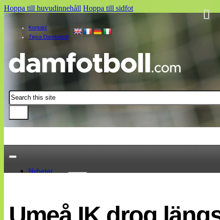
Hoppa till huvudinnehåll
Hoppa till sidfot
Kontakt
Tipsa Damfotboll
Sök
Nyheter
Damallsvenskan
Elitettan
Umeå IK drog längs
Landslaget
EM 2013