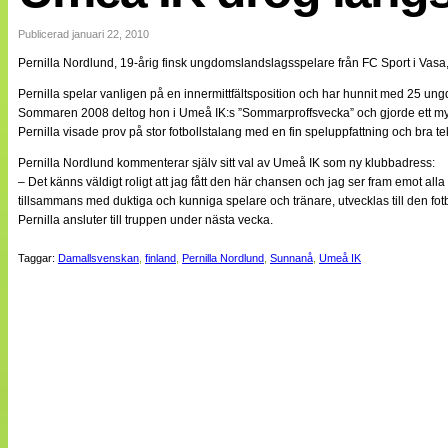
Internationellt
Bildreportage
Publicerad januari 22, 2010
Arkiv
Pernilla Nordlund, 19-årig finsk ungdomslandslagsspelare från FC Sport i Vasa, h
Bloggar
Lagen
Pernilla spelar vanligen på en innermittfältsposition och har hunnit med 25 
Webb-TV
Sommaren 2008 deltog hon i Umeå IK:s ”Sommarproffsvecka” och gjorde ett mycket 
Cuper
Pernilla visade prov på stor fotbollstalang med en fin speluppfattning och bra te
Medlemsbilder
Till klubbkassan
Pernilla Nordlund kommenterar själv sitt val av Umeå IK som ny klubbadress:
NÄTverket
– Det känns väldigt roligt att jag fått den här chansen och jag ser fram emot alla
Split vision
tillsammans med duktiga och kunniga spelare och tränare, utvecklas till den fotbol
Om oss
Pernilla ansluter till truppen under nästa vecka.
Annonsera
Taggar:
Damallsvenskan
,
finland
,
Pernilla Nordlund
,
Sunnanå
,
Umeå IK
Statistik
Tipsa Damfotboll
Kontakt