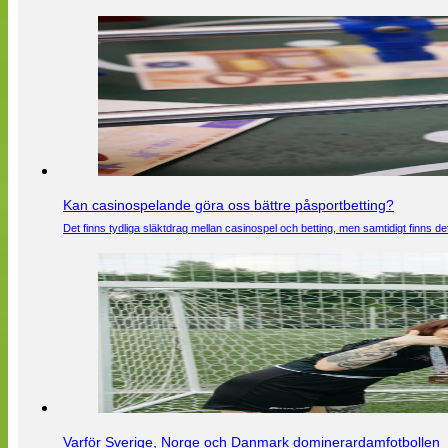
Kan casinospelande göra oss bättre påsportbetting?
Det finns tydliga släktdrag mellan casinospel och betting, men samtidigt finns
Varför Sverige, Norge och Danmark dominerardamfotbollen