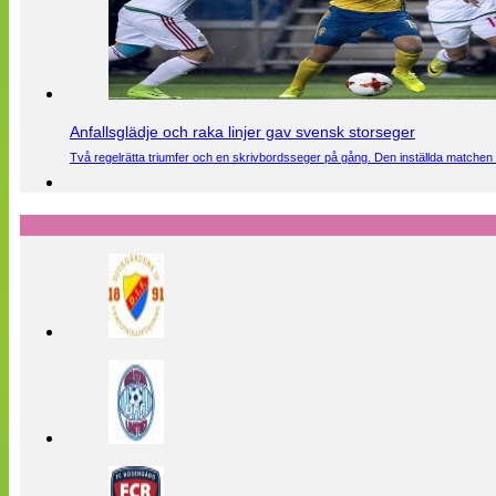
Anfallsglädje och raka linjer gav svensk storseger
Två regelrätta triumfer och en skrivbordsseger på gång. Den inställda matchen 