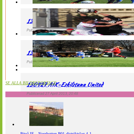
130427 IF Limhamn Bunkeflo – QBIK
Publicerad 27 April 2013, 21:10
130427 LdB FC Malmö – Mallbackens IF
Publicerad 27 April 2013, 20:54
130427 AIK-Eskilstuna United
SE ALLA BILDREPORTAGE
Publicerad 27 April 2013, 20:48
Piteå IF – Norrbotten P01-distriktslag 4-1