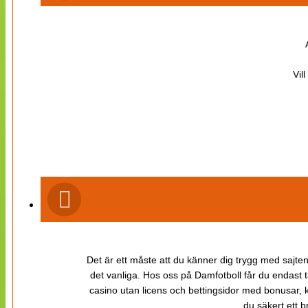
Vil
Det är ett måste att du känner dig trygg med sajten 
det vanliga. Hos oss på Damfotboll får du endast t
casino utan licens och bettingsidor med bonusar, ka
du säkert ett b