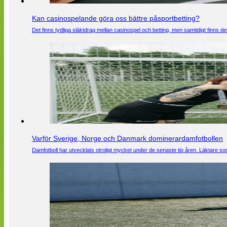
Kan casinospelande göra oss bättre påsportbetting?
Det finns tydliga släktdrag mellan casinospel och betting, men samtidigt finns
Varför Sverige, Norge och Danmark dominerardamfotbollen
Damfotboll har utvecklats otroligt mycket under de senaste tio åren. Läktare som