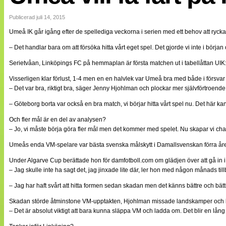
Internationellt
Bildreportage
Publicerad juli 14, 2015
Arkiv
Umeå IK går igång efter de spellediga veckorna i serien med ett behov att rycka
Bloggar
Lagen
– Det handlar bara om att försöka hitta vårt eget spel. Det gjorde vi inte i börj
Webb-TV
Cuper
Serietvåan, Linköpings FC på hemmaplan är första matchen ut i tabellåttan UIK:
Medlemsbilder
Visserligen klar förlust, 1-4 men en en halvlek var Umeå bra med både i försvar 
Till klubbkassan
– Det var bra, riktigt bra, säger Jenny Hjohlman och plockar mer självförtroend
NÄTverket
Split vision
– Göteborg borta var också en bra match, vi börjar hitta vårt spel nu. Det här ka
Om oss
Och fler mål är en del av analysen?
Annonsera
– Jo, vi måste börja göra fler mål men det kommer med spelet. Nu skapar vi cha
Statistik
Tipsa Damfotboll
Umeås enda VM-spelare var bästa svenska målskytt i Damallsvenskan förra året.
Kontakt
Under Algarve Cup berättade hon för damfotboll.com om glädjen över att gå in i
– Jag skulle inte ha sagt det, jag jinxade lite där, ler hon med någon månads till
– Jag har haft svårt att hitta formen sedan skadan men det känns bättre och bätt
Skadan störde åtminstone VM-upptakten, Hjohlman missade landskamper och lyck
– Det är absolut viktigt att bara kunna släppa VM och ladda om. Det blir en lång hö