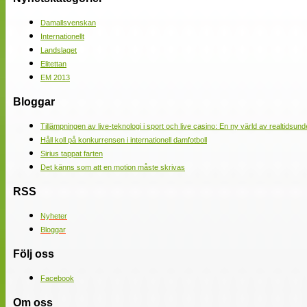
Damallsvenskan
Internationellt
Landslaget
Elitettan
EM 2013
Bloggar
Tillämpningen av live-teknologi i sport och live casino: En ny värld av realtidsund
Håll koll på konkurrensen i internationell damfotboll
Sirius tappat farten
Det känns som att en motion måste skrivas
RSS
Nyheter
Bloggar
Följ oss
Facebook
Om oss