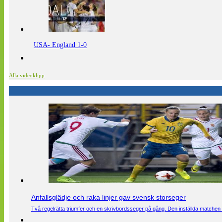
USA- England 1-0
Alla videoklipp
Anfallsglädje och raka linjer gav svensk storseger
Två regelrätta triumfer och en skrivbordsseger på gång. Den inställda matchen 