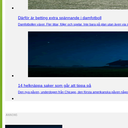
Därför är betting extra spännande i damfotboll
Damfotbollen växer. Fler tittar, följer och spelar. Inte bara på plan utan även 
14 helknäppa saker som går att tippa på
Den nya påven, underdogen från Chicago, den första amerikanska påven någons
ANNONS