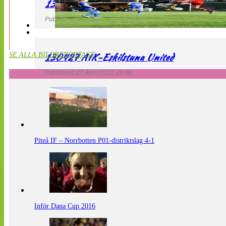
130427 LdB FC Malmö – Mallbackens IF
Publicerad 27 April 2013, 20:54
130427 AIK-Eskilstuna United
SE ALLA BILDREPORTAGE
Publicerad 27 April 2013, 20:48
Piteå IF – Norrbotten P01-distriktslag 4-1
Inför Dana Cup 2016