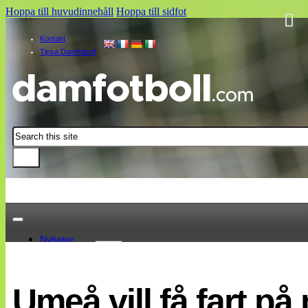
Hoppa till huvudinnehåll
Hoppa till sidfot
Kontakt
Tipsa Damfotboll
Sök
Nyheter
Damallsvenskan
Elitettan
Umeå vill få fart på
Landslaget
EM 2013