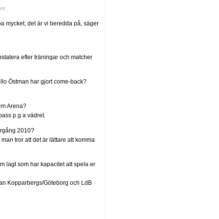
bro
pa mycket, det är vi beredda på, säger
nstatera efter träningar och matcher
Lollo Östman har gjort come-back?
ehrn Arena?
pass p g a vädret.
årgång 2010?
man tror att det är lättare att komma
m lagt som har kapacitet att spela er
å mellan Kopparbergs/Göteborg och LdB