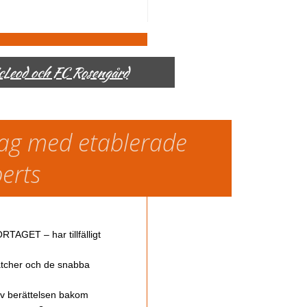
McLeod och FC Rosengård
slag med etablerade
perts
TAGET – har tillfälligt
atcher och de snabba
av berättelsen bakom