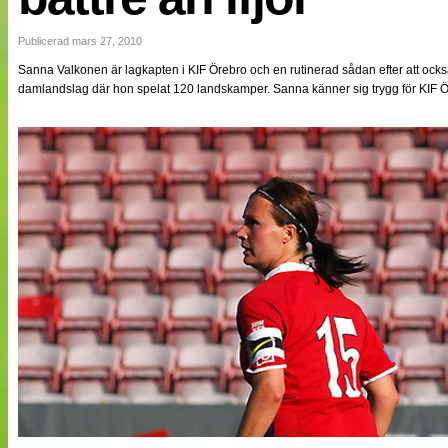
NÄTverket
Split vision
Publicerad mars 27, 2010
Sanna Valkonen är lagkapten i KIF Örebro och en rutinerad sådan efter att ocks
damlandslag där hon spelat 120 landskamper. Sanna känner sig trygg för KIF Ö
Nyheter
Bloggar
Lagen
Webb-TV
Cuper
Medlemmar
Medlemsbilder
Till klubbkassan
Om oss
NÄTverket
Split vision