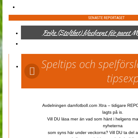
SENASTE REPORTAGET
Pride (Stolthet) klockrent för paret 
Speltips och spelför
tipsex
Avdelningen damfotboll.com Xtra – tidigare REPOR
lagts på is.
Vill DU läsa mer än vad som hänt i helgens m
nyheterna
som syns här under veckorna? Vill DU ta del 