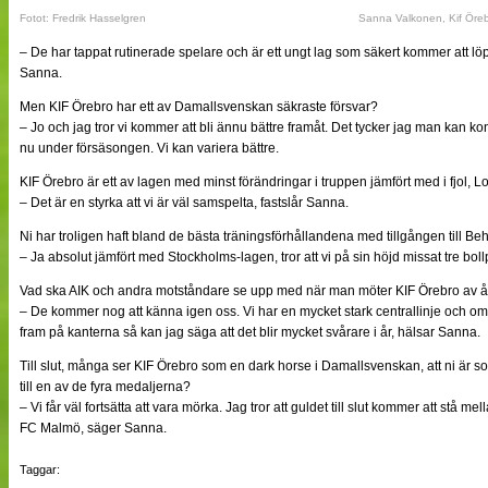
Fotot: Fredrik Hasselgren
Sanna Valkonen, Kif Öre
– De har tappat rutinerade spelare och är ett ungt lag som säkert kommer att lö
Sanna.
Men KIF Örebro har ett av Damallsvenskan säkraste försvar?
– Jo och jag tror vi kommer att bli ännu bättre framåt. Det tycker jag man kan ko
nu under försäsongen. Vi kan variera bättre.
KIF Örebro är ett av lagen med minst förändringar i truppen jämfört med i fjol, 
– Det är en styrka att vi är väl samspelta, fastslår Sanna.
Ni har troligen haft bland de bästa träningsförhållandena med tillgången till B
– Ja absolut jämfört med Stockholms-lagen, tror att vi på sin höjd missat tre boll
Vad ska AIK och andra motståndare se upp med när man möter KIF Örebro av 
– De kommer nog att känna igen oss. Vi har en mycket stark centrallinje och om 
fram på kanterna så kan jag säga att det blir mycket svårare i år, hälsar Sanna.
Till slut, många ser KIF Örebro som en dark horse i Damallsvenskan, att ni är so
till en av de fyra medaljerna?
– Vi får väl fortsätta att vara mörka. Jag tror att guldet till slut kommer att st
FC Malmö, säger Sanna.
Taggar: