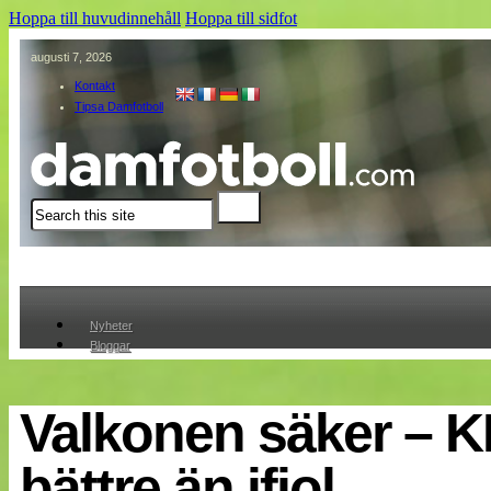
Hoppa till huvudinnehåll
Hoppa till sidfot
augusti 7, 2026
Kontakt
Tipsa Damfotboll
Sök
Nyheter
Bloggar
Lagen
Webb-TV
Cuper
Valkonen säker – K
Medlemmar
Medlemsbilder
bättre än ifjol
Till klubbkassan
Om oss