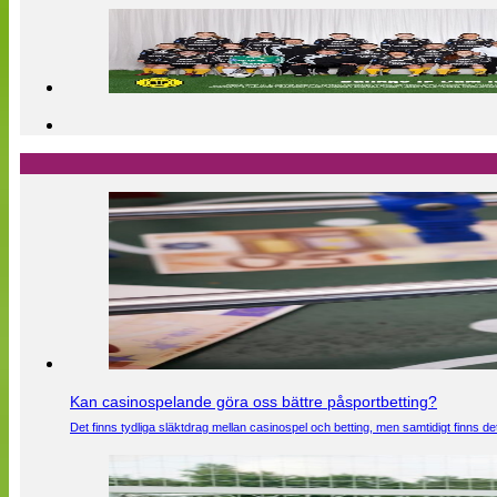
Kan casinospelande göra oss bättre påsportbetting?
Det finns tydliga släktdrag mellan casinospel och betting, men samtidigt finns