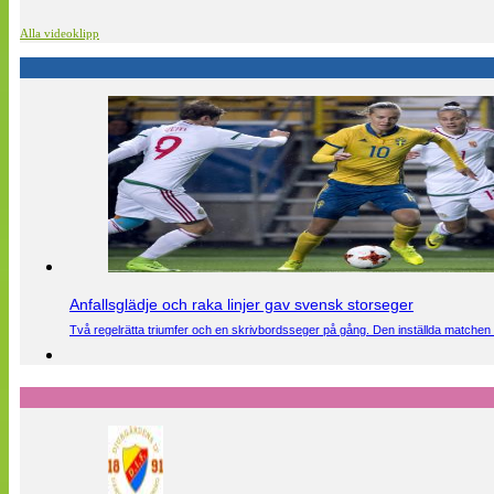
Alla videoklipp
Anfallsglädje och raka linjer gav svensk storseger
Två regelrätta triumfer och en skrivbordsseger på gång. Den inställda matchen 