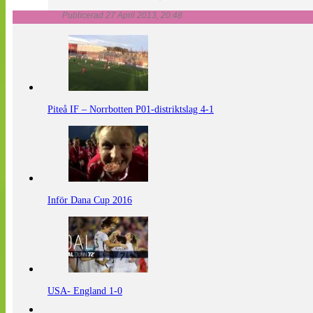
Publicerad 27 April 2013, 20:48
Piteå IF – Norrbotten P01-distriktslag 4-1
Inför Dana Cup 2016
USA- England 1-0