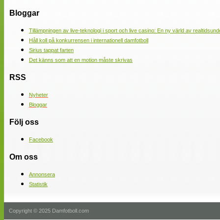
Bloggar
Tillämpningen av live-teknologi i sport och live casino: En ny värld av realtidsund
Håll koll på konkurrensen i internationell damfotboll
Sirius tappat farten
Det känns som att en motion måste skrivas
RSS
Nyheter
Bloggar
Följ oss
Facebook
Om oss
Annonsera
Statistik
Copyright © 2025 Damfotboll.com