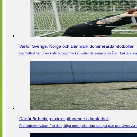
Varför Sverige, Norge och Danmark dominerardamfotbollen
Damfotboll har utvecklats otroligt mycket under de senaste tio åren. Läktare som
Därför är betting extra spännande i damfotboll
Damfotbollen växer. Fler tittar, följer och spelar. Inte bara på plan utan även 