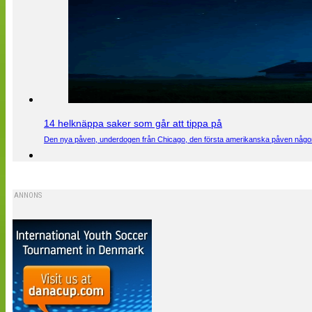
14 helknäppa saker som går att tippa på
Den nya påven, underdogen från Chicago, den första amerikanska påven någons
ANNONS