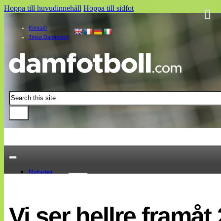
Hoppa till huvudinnehåll
Hoppa till sidfot
Kontakt
Tipsa Damfotboll
Sök
Nyheter
Damallsvenskan
Elitettan
Vi ser hellre framå
Landslaget
EM 2013