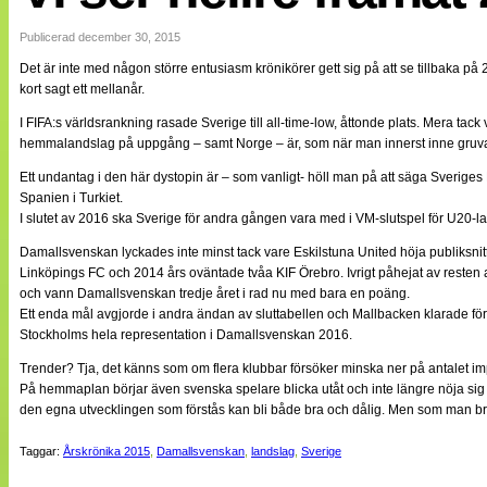
Internationellt
Bildreportage
Publicerad december 30, 2015
Arkiv
Det är inte med någon större entusiasm krönikörer gett sig på att se tillbaka p
Bloggar
kort sagt ett mellanår.
Lagen
Webb-TV
I FIFA:s världsrankning rasade Sverige till all-time-low, åttonde plats. Mera tac
Cuper
hemmalandslag på uppgång – samt Norge – är, som när man innerst inne gruvar
Medlemsbilder
Till klubbkassan
Ett undantag i den här dystopin är – som vanligt- höll man på att säga Sverige
NÄTverket
Spanien i Turkiet.
Split vision
I slutet av 2016 ska Sverige för andra gången vara med i VM-slutspel för U20-lan
Om oss
Damallsvenskan lyckades inte minst tack vare Eskilstuna United höja publiksnit
Annonsera
Linköpings FC och 2014 års oväntade tvåa KIF Örebro. Ivrigt påhejat av resten
Statistik
och vann Damallsvenskan tredje året i rad nu med bara en poäng.
Tipsa Damfotboll
Ett enda mål avgjorde i andra ändan av sluttabellen och Mallbacken klarade förlä
Kontakt
Stockholms hela representation i Damallsvenskan 2016.
Trender? Tja, det känns som om flera klubbar försöker minska ner på antalet impo
På hemmaplan börjar även svenska spelare blicka utåt och inte längre nöja sig m
den egna utvecklingen som förstås kan bli både bra och dålig. Men som man bruk
Taggar:
Årskrönika 2015
,
Damallsvenskan
,
landslag
,
Sverige