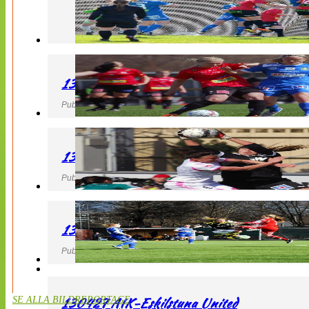
130427 LB 07 – QBIK
Publicerad 27 April 2013, 22:40
130427 IF Limhamn Bunkeflo – QBIK
Publicerad 27 April 2013, 21:10
130427 LdB FC Malmö – Mallbackens IF
Publicerad 27 April 2013, 20:54
130427 AIK-Eskilstuna United
SE ALLA BILDREPORTAGE