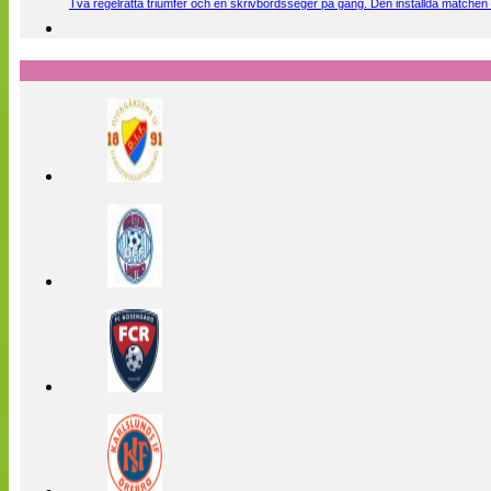
Två regelrätta triumfer och en skrivbordsseger på gång. Den inställda matchen 