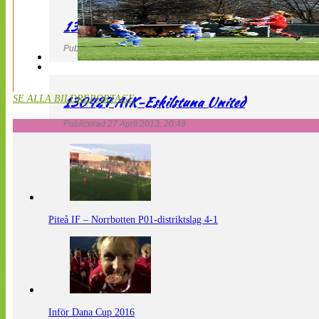
130427 LdB FC Malmö – Mallbackens IF
Publicerad 27 April 2013, 20:54
130427 AIK-Eskilstuna United
SE ALLA BILDREPORTAGE
Publicerad 27 April 2013, 20:48
Piteå IF – Norrbotten P01-distriktslag 4-1
Inför Dana Cup 2016