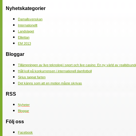
Nyhetskategorier
Damallsvenskan
Internationellt
Landslaget
Elitettan
EM 2013
Bloggar
Tillämpningen av live-teknologi i sport och live casino: En ny värld av realtidsund
Håll koll på konkurrensen i internationell damfotboll
Sirius tappat farten
Det känns som att en motion måste skrivas
RSS
Nyheter
Bloggar
Följ oss
Facebook