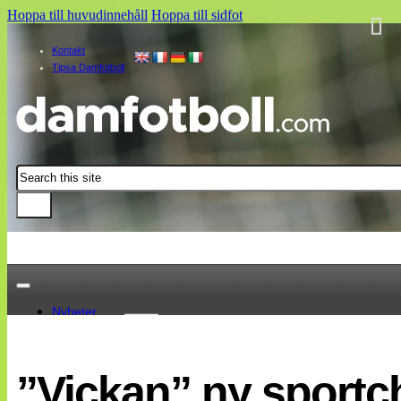
Hoppa till huvudinnehåll
Hoppa till sidfot
Kontakt
Tipsa Damfotboll
Sök
Nyheter
Damallsvenskan
Elitettan
”Vickan” ny sportc
Landslaget
EM 2013