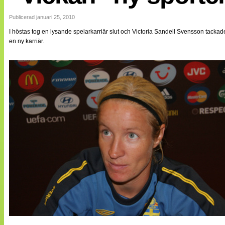
Internationellt
Bildreportage
Publicerad januari 25, 2010
Arkiv
I höstas tog en lysande spelarkarriär slut och Victoria Sandell Svensson tackad
Bloggar
en ny karriär.
Lagen
Webb-TV
Cuper
Medlemsbilder
Till klubbkassan
NÄTverket
Split vision
Om oss
Annonsera
Statistik
Tipsa Damfotboll
Kontakt