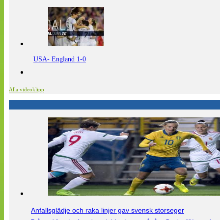
USA- England 1-0
Alla videoklipp
Anfallsglädje och raka linjer gav svensk storseger