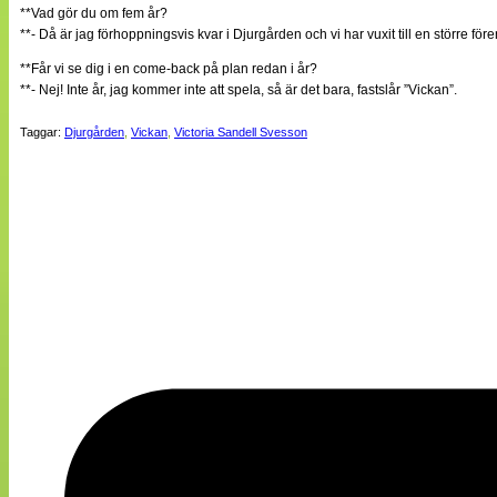
**Vad gör du om fem år?
**- Då är jag förhoppningsvis kvar i Djurgården och vi har vuxit till en större för
**Får vi se dig i en come-back på plan redan i år?
**- Nej! Inte år, jag kommer inte att spela, så är det bara, fastslår ”Vickan”.
Taggar:
Djurgården
,
Vickan
,
Victoria Sandell Svesson