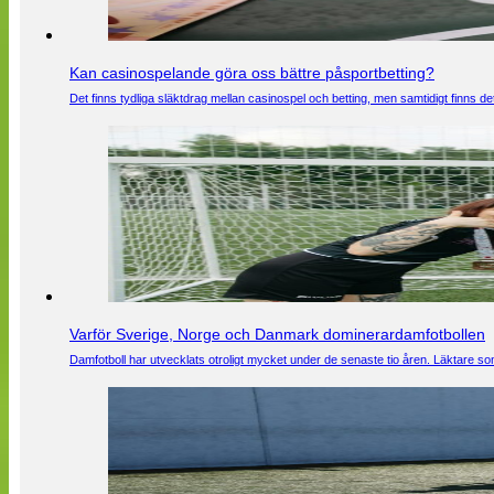
Kan casinospelande göra oss bättre påsportbetting?
Det finns tydliga släktdrag mellan casinospel och betting, men samtidigt finns
Varför Sverige, Norge och Danmark dominerardamfotbollen
Damfotboll har utvecklats otroligt mycket under de senaste tio åren. Läktare som