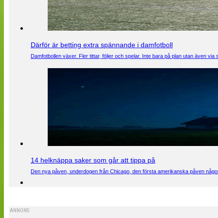
Därför är betting extra spännande i damfotboll
Damfotbollen växer. Fler tittar, följer och spelar. Inte bara på plan utan även 
14 helknäppa saker som går att tippa på
Den nya påven, underdogen från Chicago, den första amerikanska påven någons
ANNONS