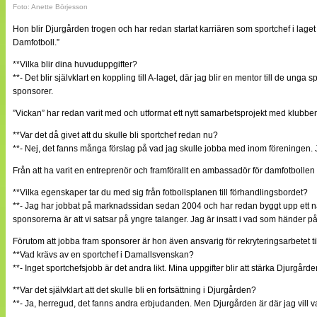
Foto: Anette Börjesson
Hon blir Djurgården trogen och har redan startat karriären som sportchef i lag
Damfotboll.”
**Vilka blir dina huvuduppgifter?
**- Det blir självklart en koppling till A-laget, där jag blir en mentor till de 
sponsorer.
”Vickan” har redan varit med och utformat ett nytt samarbetsprojekt med klubbe
**Var det då givet att du skulle bli sportchef redan nu?
**- Nej, det fanns många förslag på vad jag skulle jobba med inom föreningen. J
Från att ha varit en entreprenör och framförallt en ambassadör för damfotbollen ta
**Vilka egenskaper tar du med sig från fotbollsplanen till förhandlingsbordet?
**- Jag har jobbat på marknadssidan sedan 2004 och har redan byggt upp ett nätv
sponsorerna är att vi satsar på yngre talanger. Jag är insatt i vad som händer på
Förutom att jobba fram sponsorer är hon även ansvarig för rekryteringsarbetet til
**Vad krävs av en sportchef i Damallsvenskan?
**- Inget sportchefsjobb är det andra likt. Mina uppgifter blir att stärka Djurgår
**Var det självklart att det skulle bli en fortsättning i Djurgården?
**- Ja, herregud, det fanns andra erbjudanden. Men Djurgården är där jag vill va