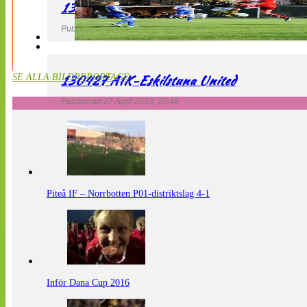
130427 LdB FC Malmö – Mallbackens IF
Publicerad 27 April 2013, 20:54
130427 AIK-Eskilstuna United
SE ALLA BILDREPORTAGE
Publicerad 27 April 2013, 20:48
Piteå IF – Norrbotten P01-distriktslag 4-1
Inför Dana Cup 2016