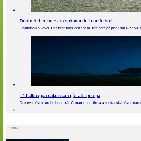
Därför är betting extra spännande i damfotboll
Damfotbollen växer. Fler tittar, följer och spelar. Inte bara på plan utan även 
14 helknäppa saker som går att tippa på
Den nya påven, underdogen från Chicago, den första amerikanska påven någons
ANNONS