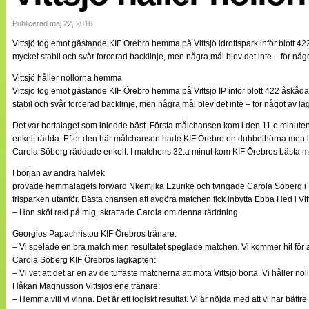
Internationellt
Bildreportage
Publicerad maj 22, 2016
Arkiv
Vittsjö tog emot gästande KIF Örebro hemma på Vittsjö idrottspark inför blott 
Bloggar
mycket stabil och svår forcerad backlinje, men några mål blev det inte – för någo
Lagen
Webb-TV
Vittsjö håller nollorna hemma
Cuper
Vittsjö tog emot gästande KIF Örebro hemma på Vittsjö IP inför blott 422 åskå
Medlemsbilder
stabil och svår forcerad backlinje, men några mål blev det inte – för något av la
Till klubbkassan
NÄTverket
Det var bortalaget som inledde bäst. Första målchansen kom i den 11:e minuten 
Split vision
enkelt rädda. Efter den här målchansen hade KIF Örebro en dubbelhörna men lycka
Om oss
Carola Söberg räddade enkelt. I matchens 32:a minut kom KIF Örebros bästa målch
Annonsera
I början av andra halvlek
Statistik
provade hemmalagets forward Nkemjika Ezurike och tvingade Carola Söberg i KIF
Tipsa Damfotboll
frisparken utanför. Bästa chansen att avgöra matchen fick inbytta Ebba Hed i Vi
Kontakt
– Hon sköt rakt på mig, skrattade Carola om denna räddning.
Georgios Papachristou KIF Örebros tränare:
– Vi spelade en bra match men resultatet speglade matchen. Vi kommer hit för a
Carola Söberg KIF Örebros lagkapten:
– Vi vet att det är en av de tuffaste matcherna att möta Vittsjö borta. Vi håller n
Håkan Magnusson Vittsjös ene tränare:
– Hemma vill vi vinna. Det är ett logiskt resultat. Vi är nöjda med att vi har bättre 