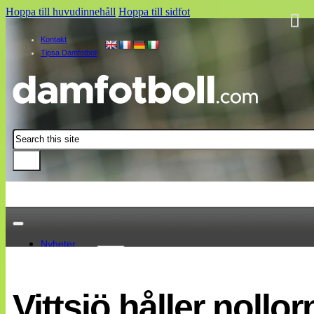
Hoppa till huvudinnehåll
Hoppa till sidfot
Kontakt
Tipsa Damfotboll
Sök
Nyheter
Damallsvenskan
Elitettan
Vittsjö håller noll
Landslaget
EM 2013