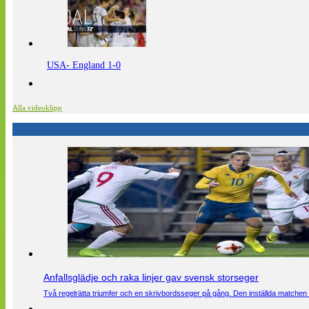
USA- England 1-0
Alla videoklipp
Anfallsglädje och raka linjer gav svensk storseger
Två regelrätta triumfer och en skrivbordsseger på gång. Den inställda matchen 