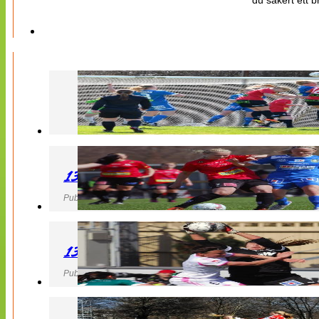
du säkert ett b
130427 LB 07 – QBIK
Publicerad 27 April 2013, 22:40
130427 IF Limhamn Bunkeflo – QBIK
Publicerad 27 April 2013, 21:10