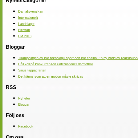
Nyhetskategorier
Damallsvenskan
Internationellt
Landslaget
Elitettan
EM 2013
Bloggar
Tillämpningen av live-teknologi i sport och live casino: En ny värld av realtidsund
Håll koll på konkurrensen i internationell damfotboll
Sirius tappat farten
Det känns som att en motion måste skrivas
RSS
Nyheter
Bloggar
Följ oss
Facebook
Om oss