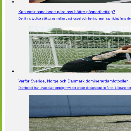
Kan casinospelande göra oss bättre påsportbetting?
Det finns tydliga släktdrag mellan casinospel och betting, men samtidigt finns
Varför Sverige, Norge och Danmark dominerardamfotbollen
Damfotboll har utvecklats otroligt mycket under de senaste tio åren. Läktare som