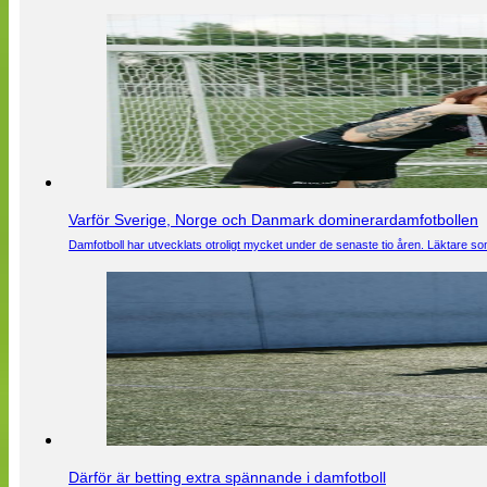
Varför Sverige, Norge och Danmark dominerardamfotbollen
Damfotboll har utvecklats otroligt mycket under de senaste tio åren. Läktare som
Därför är betting extra spännande i damfotboll