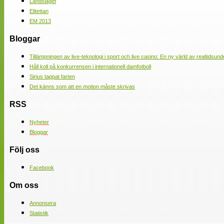
Landslaget
Elitettan
EM 2013
Bloggar
Tillämpningen av live-teknologi i sport och live casino: En ny värld av realtidsund
Håll koll på konkurrensen i internationell damfotboll
Sirius tappat farten
Det känns som att en motion måste skrivas
RSS
Nyheter
Bloggar
Följ oss
Facebook
Om oss
Annonsera
Statistik