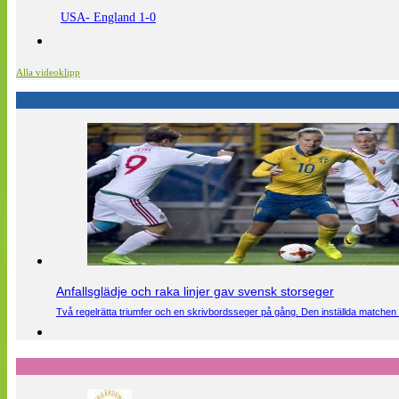
USA- England 1-0
Alla videoklipp
Anfallsglädje och raka linjer gav svensk storseger
Två regelrätta triumfer och en skrivbordsseger på gång. Den inställda matchen 