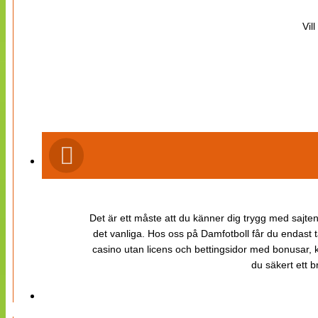
Vil
Det är ett måste att du känner dig trygg med sajten 
det vanliga. Hos oss på Damfotboll får du endast t
casino utan licens och bettingsidor med bonusar, ka
du säkert ett b