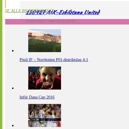
130427 AIK-Eskilstuna United
SE ALLA BILDREPORTAGE
Publicerad 27 April 2013, 20:48
Piteå IF – Norrbotten P01-distriktslag 4-1
Inför Dana Cup 2016