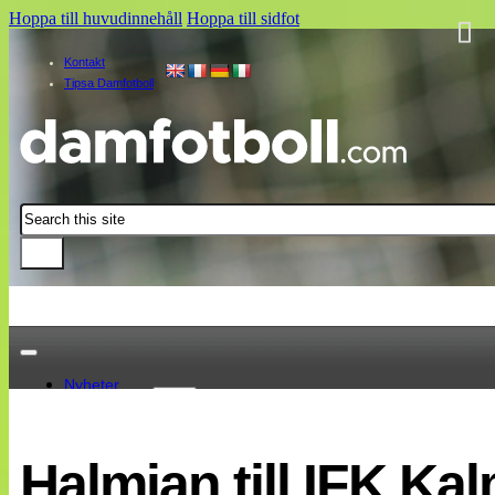
Hoppa till huvudinnehåll
Hoppa till sidfot
Kontakt
Tipsa Damfotboll
Sök
Nyheter
Damallsvenskan
Elitettan
Halmian till IFK Ka
Landslaget
EM 2013