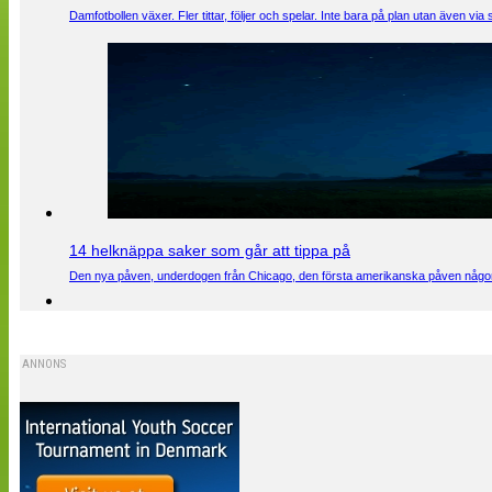
Damfotbollen växer. Fler tittar, följer och spelar. Inte bara på plan utan även 
14 helknäppa saker som går att tippa på
Den nya påven, underdogen från Chicago, den första amerikanska påven någons
ANNONS