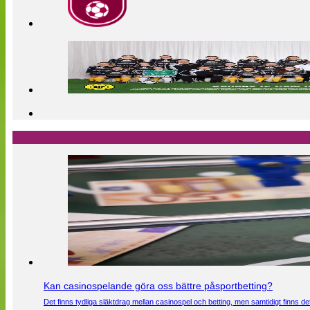
Kan casinospelande göra oss bättre påsportbetting?
Det finns tydliga släktdrag mellan casinospel och betting, men samtidigt finns