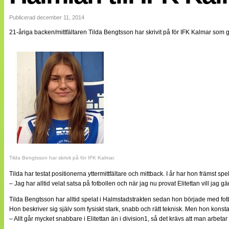
Internationellt
Bildreportage
Publicerad december 11, 2014
Arkiv
21-åriga backen/mittfältaren Tilda Bengtsson har skrivit på för IFK Kalmar som gö
Bloggar
Lagen
Webb-TV
Cuper
Medlemsbilder
Till klubbkassan
NÄTverket
Split vision
Om oss
Annonsera
Statistik
Tipsa Damfotboll
Kontakt
Tilda Bengtsson har skrivit på för IFK Kalmar.
Tilda har testat positionerna yttermittfältare och mittback. I år har hon främst spe
– Jag har alltid velat satsa på fotbollen och när jag nu provat Elitettan vill jag g
Tilda Bengtsson har alltid spelat i Halmstadstrakten sedan hon började med fo
Hon beskriver sig själv som fysiskt stark, snabb och rätt teknisk. Men hon konstat
– Allt går mycket snabbare i Elitettan än i division1, så det krävs att man arbet