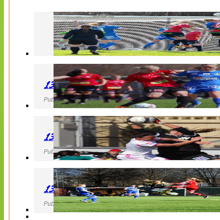
130427 LB 07 – QBIK
Publicerad 27 April 2013, 22:40
130427 IF Limhamn Bunkeflo – QBIK
Publicerad 27 April 2013, 21:10
130427 LdB FC Malmö – Mallbackens IF
Publicerad 27 April 2013, 20:54