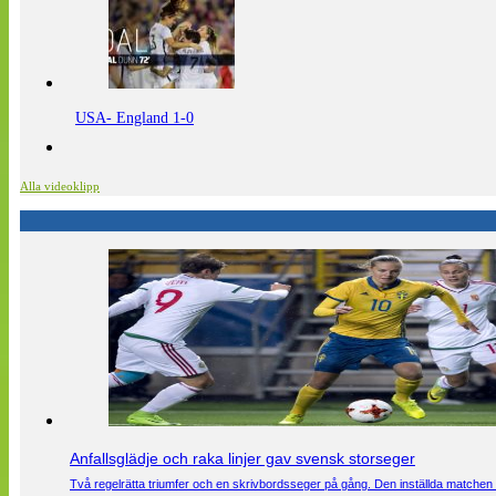
USA- England 1-0
Alla videoklipp
Anfallsglädje och raka linjer gav svensk storseger
Två regelrätta triumfer och en skrivbordsseger på gång. Den inställda matchen 