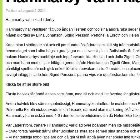
Internationellt
Bildreportage
Publicerad augusti 2, 2014
Arkiv
Hammarby vann klart i derby
Bloggar
Lagen
Hammarby har verkligen fått upp ångan i serien och tog sina andra raka sege
Webb-TV
Målen gjordes av Elina Johanson, Sigrid Persson, Petronella Ekroth och Helen
Cuper
Medlemsbilder
Kanalplan i strålande sol och ett par hundra åskådare som slitit sig från badstr
Till klubbkassan
hemmalaget som i allra högsta grad jagar en allsvensk plats. Bollstanäs är för
NÄTverket
bakom Hammarbys backlinje och toppforwards Ida Hedstad och Julia Zigotti-Olm
Split vision
och man hann med ett par frilägen genom både Hedstad och Zigotti-Olme. Matc
Om oss
på riktigt spelhumör och gick enkelt förbi sin bevakare i straffområdet och pla
avvägt inlägg hittade hon Sigrid Perssons panna vips var uppförsbacken stor fö
Annonsera
Statistik
Klicka för att se större bild
Tipsa Damfotboll
Första halvlek får ändå anses som jämn, med till och med lite övertag för gäste
Kontakt
Andra halvlek blev sämre spelmässigt, Hammarby kontrollerade matchen och Bol
Petronella Ekroth nickskarvade in en frispark, närmast utan markering. Målvak
Hammarby hann också med 4-0 i den femte övertidsminuten då Helen Eke fick på e
Pär Lagerström, tränare i Hammarby, var glad över poängen men lite missbelåten
– Svag första halvlek där vi låter Bollstanäs styra spelet med sina snabba och ett
– Vi har duktiga fotbollspelare och då gör vi mål ändå även när spelet inte funkar,