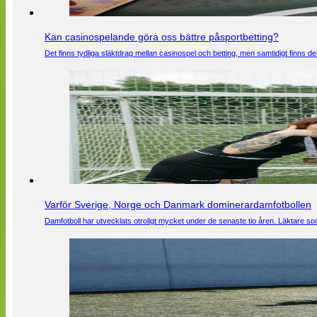
Kan casinospelande göra oss bättre påsportbetting?
Det finns tydliga släktdrag mellan casinospel och betting, men samtidigt finns
Varför Sverige, Norge och Danmark dominerardamfotbollen
Damfotboll har utvecklats otroligt mycket under de senaste tio åren. Läktare som