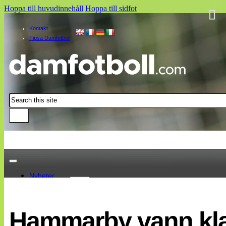
Hoppa till huvudinnehåll
Hoppa till sidfot
Kontakt
Tipsa Damfotboll
Sök
Nyheter
Damallsvenskan
Elitettan
Hammarby vann klar
Landslaget
EM 2013