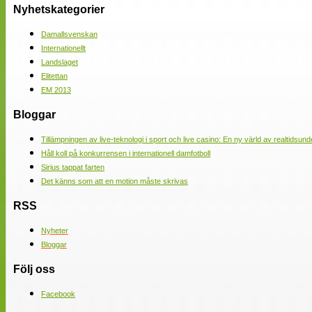
Nyhetskategorier
Damallsvenskan
Internationellt
Landslaget
Elitettan
EM 2013
Bloggar
Tillämpningen av live-teknologi i sport och live casino: En ny värld av realtidsund
Håll koll på konkurrensen i internationell damfotboll
Sirius tappat farten
Det känns som att en motion måste skrivas
RSS
Nyheter
Bloggar
Följ oss
Facebook