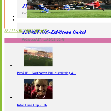
130427 LdB FC Malmö – Mallbackens IF
Publicerad 27 April 2013, 20:54
130427 AIK-Eskilstuna United
SE ALLA BILDREPORTAGE
Publicerad 27 April 2013, 20:48
Piteå IF – Norrbotten P01-distriktslag 4-1
Inför Dana Cup 2016