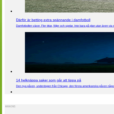
Därför är betting extra spännande i damfotboll
Damfotbollen växer. Fler tittar, följer och spelar. Inte bara på plan utan även 
14 helknäppa saker som går att tippa på
Den nya påven, underdogen från Chicago, den första amerikanska påven någons
ANNONS