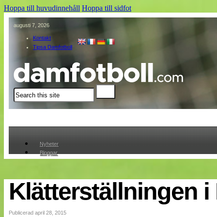
Hoppa till huvudinnehåll
Hoppa till sidfot
augusti 7, 2026
Kontakt
Tipsa Damfotboll
Sök
Nyheter
Bloggar
Lagen
Webb-TV
Cuper
Klätterställningen i 
Medlemmar
Medlemsbilder
Till klubbkassan
Publicerad april 28, 2015
Om oss