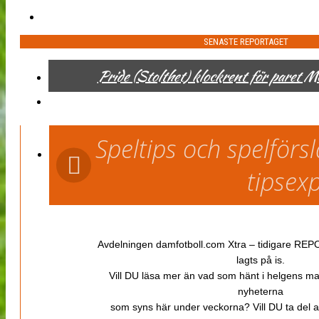
SENASTE REPORTAGET
Pride (Stolthet) klockrent för paret 
Speltips och spelför
tipsex
Avdelningen damfotboll.com Xtra – tidigare REPOR
lagts på is.
Vill DU läsa mer än vad som hänt i helgens m
nyheterna
som syns här under veckorna? Vill DU ta del 