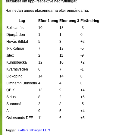
slutsatser om upp- respektive nedflyttningar.
Här nedan anges placeringarna efter omgångarna.
Lag
Efter 1 omg
Efter omg 3
Förändring
Bollstanäs
10
13
-3
Djurgården
1
1
0
Hovås Billdal
5
3
+2
IFK Kalmar
7
12
-5
Jitex
2
11
-9
Kungsbacka
12
10
+2
Kvarnsveden
6
7
-1
Lidköping
14
14
0
Limhamn Bunkeflo
4
4
0
QBIK
13
9
+4
Sirius
8
2
+6
Sunnanå
3
8
-5
Älta
9
5
+4
Östersunds DFF
11
6
+5
Taggar:
Klätterställningen EE 3