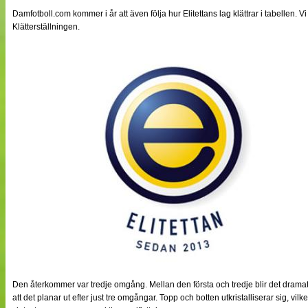
NÄTverket
Damfotboll.com kommer i år att även följa hur Elitettans lag klättrar i tabellen. V
Split vision
Klätterställningen.
Nyheter
Bloggar
Lagen
Webb-TV
Cuper
Medlemmar
Medlemsbilder
Till klubbkassan
Om oss
NÄTverket
Split vision
Den återkommer var tredje omgång. Mellan den första och tredje blir det dramat
att det planar ut efter just tre omgångar. Topp och botten utkristalliserar sig, vilk