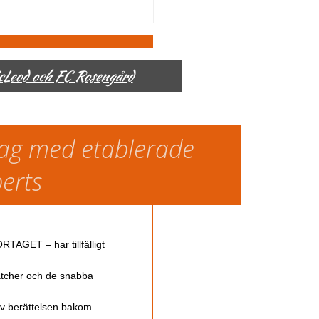
McLeod och FC Rosengård
slag med etablerade
perts
TAGET – har tillfälligt
atcher och de snabba
av berättelsen bakom