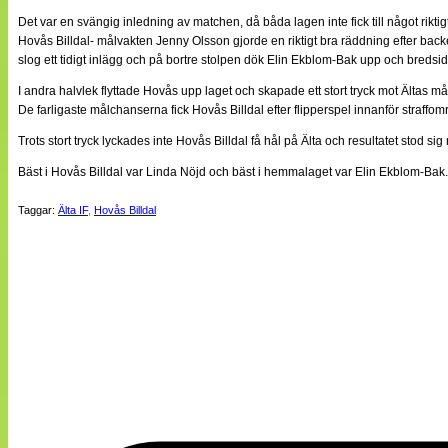
Det var en svängig inledning av matchen, då båda lagen inte fick till något riktig
Hovås Billdal- målvakten Jenny Olsson gjorde en riktigt bra räddning efter bac
slog ett tidigt inlägg och på bortre stolpen dök Elin Ekblom-Bak upp och bredsi
I andra halvlek flyttade Hovås upp laget och skapade ett stort tryck mot Ältas m
De farligaste målchanserna fick Hovås Billdal efter flipperspel innanför straffo
Trots stort tryck lyckades inte Hovås Billdal få hål på Älta och resultatet stod sig
Bäst i Hovås Billdal var Linda Nöjd och bäst i hemmalaget var Elin Ekblom-Bak.
Taggar:
Älta IF
,
Hovås Billdal