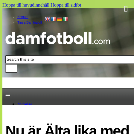
Hoppa till huvudinnehåll
Hoppa till sidfot
Kontakt
Tipsa Damfotboll
Sök
Nyheter
Damallsvenskan
Elitettan
Nu är Älta lika med
Landslaget
EM 2013