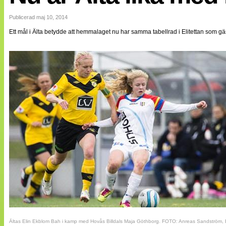
Internationellt
Bildreportage
Publicerad maj 10, 2014
Arkiv
Ett mål i Älta betydde att hemmalaget nu har samma tabellrad i Elitettan som gä
Bloggar
Lagen
Webb-TV
Cuper
Medlemsbilder
Till klubbkassan
NÄTverket
Split vision
Om oss
Annonsera
Statistik
Tipsa Damfotboll
Kontakt
Ältas Elin Ekblom Bah i kamp med Hovås Billdals Maja Göthborg. FOTO: Anreas Sandström, 