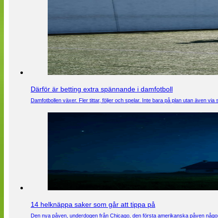
Därför är betting extra spännande i damfotboll
Damfotbollen växer. Fler tittar, följer och spelar. Inte bara på plan utan även 
14 helknäppa saker som går att tippa på
Den nya påven, underdogen från Chicago, den första amerikanska påven någons