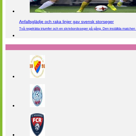
Anfallsglädje och raka linjer gav svensk storseger
Två regelrätta triumfer och en skrivbordsseger på gång. Den inställda matchen 