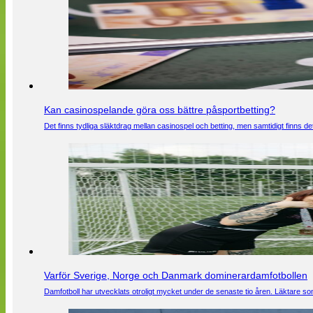
Kan casinospelande göra oss bättre påsportbetting?
Det finns tydliga släktdrag mellan casinospel och betting, men samtidigt finns
Varför Sverige, Norge och Danmark dominerardamfotbollen
Damfotboll har utvecklats otroligt mycket under de senaste tio åren. Läktare som