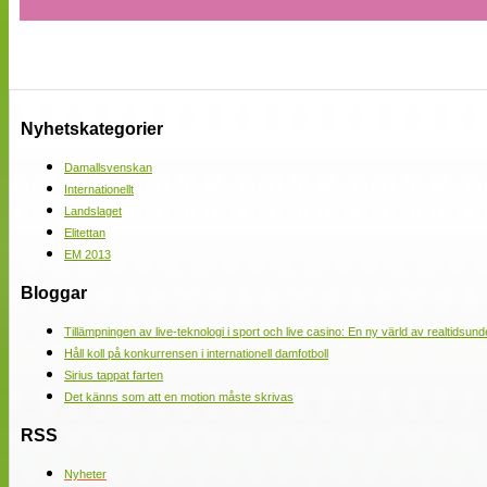
Nyhetskategorier
Damallsvenskan
Internationellt
Landslaget
Elitettan
EM 2013
Bloggar
Tillämpningen av live-teknologi i sport och live casino: En ny värld av realtidsund
Håll koll på konkurrensen i internationell damfotboll
Sirius tappat farten
Det känns som att en motion måste skrivas
RSS
Nyheter