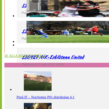
130427 IF Limhamn Bunkeflo – QBIK
Publicerad 27 April 2013, 21:10
130427 LdB FC Malmö – Mallbackens IF
Publicerad 27 April 2013, 20:54
130427 AIK-Eskilstuna United
SE ALLA BILDREPORTAGE
Publicerad 27 April 2013, 20:48
Piteå IF – Norrbotten P01-distriktslag 4-1