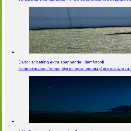
Därför är betting extra spännande i damfotboll
Damfotbollen växer. Fler tittar, följer och spelar. Inte bara på plan utan även 