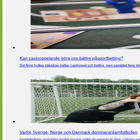
Kan casinospelande göra oss bättre påsportbetting?
Det finns tydliga släktdrag mellan casinospel och betting, men samtidigt finns
Varför Sverige, Norge och Danmark dominerardamfotbollen
Damfotboll har utvecklats otroligt mycket under de senaste tio åren. Läktare som