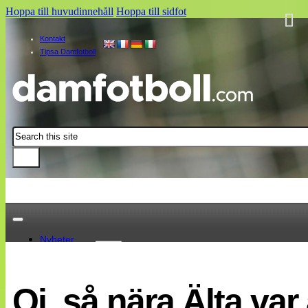
Hoppa till huvudinnehåll
Hoppa till sidfot
Kontakt
Tipsa Damfotboll
Sök
Nyheter
Damallsvenskan
Elitettan
Oj, så nära Älta var
Landslaget
EM 2013