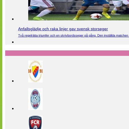
Anfallsglädje och raka linjer gav svensk storseger
Två regelrätta triumfer och en skrivbordsseger på gång. Den inställda matchen 