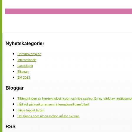
Nyhetskategorier
Damallsvenskan
Internationellt
Landslaget
Elitettan
EM 2013
Bloggar
Tillämpningen av live-teknologi i sport och live casino: En ny värld av realtidsund
Håll koll på konkurrensen i internationell damfotboll
Sirius tappat farten
Det känns som att en motion måste skrivas
RSS