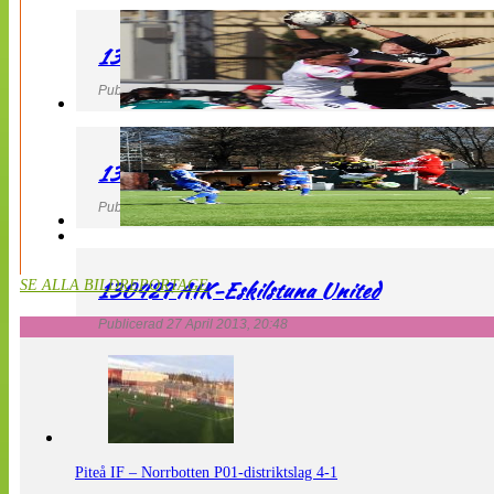
130427 IF Limhamn Bunkeflo – QBIK
Publicerad 27 April 2013, 21:10
130427 LdB FC Malmö – Mallbackens IF
Publicerad 27 April 2013, 20:54
130427 AIK-Eskilstuna United
SE ALLA BILDREPORTAGE
Publicerad 27 April 2013, 20:48
Piteå IF – Norrbotten P01-distriktslag 4-1