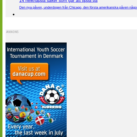
14 helknäppa saker som går att tippa på
Den nya påven, underdogen från Chicago, den första amerikanska påven någons
ANNONS