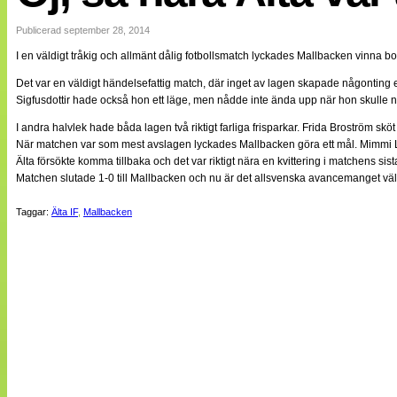
Internationellt
Bildreportage
Publicerad september 28, 2014
Arkiv
I en väldigt tråkig och allmänt dålig fotbollsmatch lyckades Mallbacken vinna b
Bloggar
Lagen
Det var en väldigt händelsefattig match, där inget av lagen skapade någonting eg
Webb-TV
Sigfusdottir hade också hon ett läge, men nådde inte ända upp när hon skulle n
Cuper
Medlemsbilder
I andra halvlek hade båda lagen två riktigt farliga frisparkar. Frida Broström sk
Till klubbkassan
När matchen var som mest avslagen lyckades Mallbacken göra ett mål. Mimmi La
NÄTverket
Älta försökte komma tillbaka och det var riktigt nära en kvittering i matchens sist
Split vision
Matchen slutade 1-0 till Mallbacken och nu är det allsvenska avancemanget väldi
Om oss
Taggar:
Älta IF
,
Mallbacken
Annonsera
Statistik
Tipsa Damfotboll
Kontakt