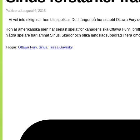
Internationellt
Bildreportage
Publicerad augusti 4, 2013
Arkiv
– Vi vet inte riktigt när hon blir spelklar. Det hänger på hur snabbt Ottawa F
Bloggar
Lagen
Hon är amerikanska men har senast spelat för kanadensiska Ottawa Fury i proff
Webb-TV
Några spelare har lämnat Sirius. Skador och olika landslagsuppdrag i flera omgång
Cuper
Medlemsbilder
Taggar:
Ottawa Fury
,
Sirius
,
Tessa Gavilsky
Till klubbkassan
NÄTverket
Split vision
Om oss
Annonsera
Statistik
Tipsa Damfotboll
Kontakt