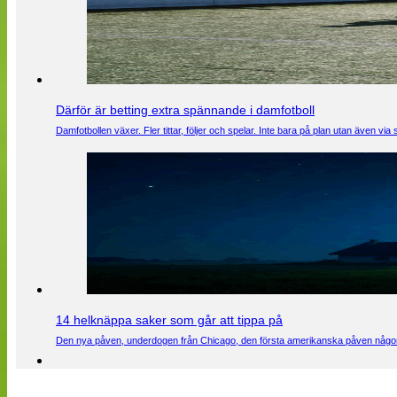
Därför är betting extra spännande i damfotboll
Damfotbollen växer. Fler tittar, följer och spelar. Inte bara på plan utan även 
14 helknäppa saker som går att tippa på
Den nya påven, underdogen från Chicago, den första amerikanska påven någons