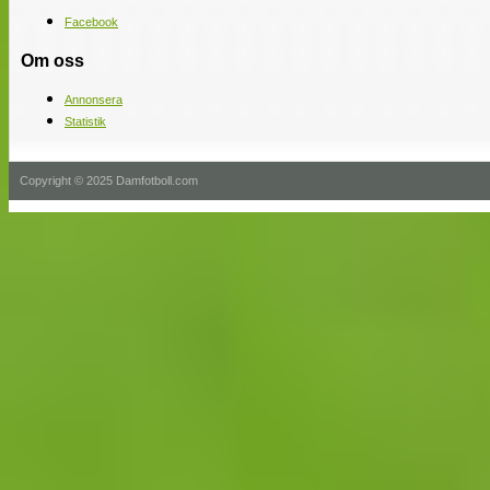
Facebook
Om oss
Annonsera
Statistik
Copyright © 2025 Damfotboll.com