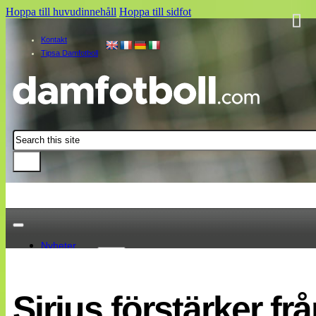
Hoppa till huvudinnehåll
Hoppa till sidfot
Kontakt
Tipsa Damfotboll
Sök
Nyheter
Damallsvenskan
Elitettan
Sirius förstärker f
Landslaget
EM 2013