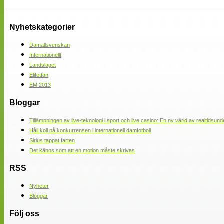
Nyhetskategorier
Damallsvenskan
Internationellt
Landslaget
Elitettan
EM 2013
Bloggar
Tillämpningen av live-teknologi i sport och live casino: En ny värld av realtidsund
Håll koll på konkurrensen i internationell damfotboll
Sirius tappat farten
Det känns som att en motion måste skrivas
RSS
Nyheter
Bloggar
Följ oss