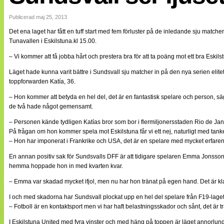
Internationellt
Bildreportage
Publicerad maj 25, 2013
Arkiv
Det ena laget har fått en tuff start med fem förluster på de inledande sju matc
Bloggar
Tunavallen i Eskilstuna.kl 15.00.
Lagen
Webb-TV
– Vi kommer att få jobba hårt och prestera bra för att ta poäng mot ett bra Eski
Cuper
Medlemsbilder
Läget hade kunna varit bättre i Sundsvall sju matcher in på den nya serien eli
Till klubbkassan
toppforwarden Katía, 36.
NÄTverket
Split vision
– Hon kommer att betyda en hel del, det är en fantastisk spelare och person, sä
Om oss
de två hade något gemensamt.
– Personen kände tydligen Katías bror som bor i flermiljonersstaden Rio de Jan
Annonsera
På frågan om hon kommer spela mot Eskilstuna får vi ett nej, naturligt med tanke
Statistik
– Hon har imponerat i Frankrike och USA, det är en spelare med mycket erfaren
Tipsa Damfotboll
Kontakt
En annan positiv sak för Sundsvalls DFF är att tidigare spelaren Emma Jonsson
hemma hoppade hon in med kvarten kvar.
– Emma var skadad mycket ifjol, men nu har hon tränat på egen hand. Det är kla
I och med skadorna har Sundsvall plockat upp en hel del spelare från F19-laget
– Fotboll är en kontaktsport men vi har haft belastningsskador och sånt, det är tr
I Eskilstuna United med fyra vinster och med häng på toppen är läget annorlun