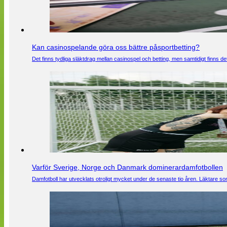
Kan casinospelande göra oss bättre påsportbetting?
Det finns tydliga släktdrag mellan casinospel och betting, men samtidigt finns
Varför Sverige, Norge och Danmark dominerardamfotbollen
Damfotboll har utvecklats otroligt mycket under de senaste tio åren. Läktare som