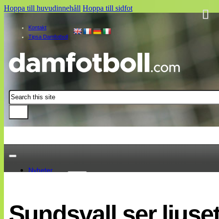
Hoppa till huvudinnehåll
Hoppa till sidfot
Kontakt
Tipsa Damfotboll
Sök
Nyheter
Damallsvenskan
Elitettan
Sundsvall ser ljuset
Landslaget
EM 2013