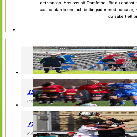
det vanliga. Hos oss på Damfotboll får du endast t
casino utan licens och bettingsidor med bonusar, ka
du säkert ett b
130427 LB 07 – QBIK
Publicerad 27 April 2013, 22:40
130427 IF Limhamn Bunkeflo – QBIK
Publicerad 27 April 2013, 21:10