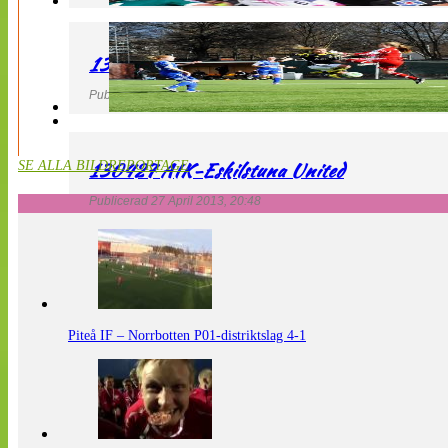
130427 LdB FC Malmö – Mallbackens IF
Publicerad 27 April 2013, 20:54
130427 AIK-Eskilstuna United
SE ALLA BILDREPORTAGE
Publicerad 27 April 2013, 20:48
Piteå IF – Norrbotten P01-distriktslag 4-1