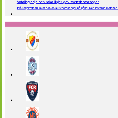
Anfallsglädje och raka linjer gav svensk storseger
Två regelrätta triumfer och en skrivbordsseger på gång. Den inställda matchen 