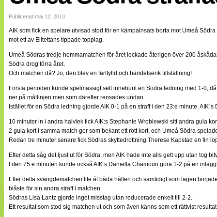
Internationellt
Bildreportage
Publicerad maj 12, 2013
Arkiv
AIK som fick en spelare utvisad stod för en kämpainsats borta mot Umeå Södra F
Bloggar
mot ett av Elitettans tippade topplag.
Lagen
Webb-TV
Umeå Södras tredje hemmamatchen för året lockade återigen över 200 åskådar
Cuper
Södra drog förra året.
Medlemsbilder
Och matchen då? Jo, den blev en fartfylld och händelserik tillställning!
Till klubbkassan
NÄTverket
Första perioden kunde spelmässigt sett inneburit en Södra ledning med 1-0, d
Split vision
ner på mållinjen men som därefter rensades undan.
Om oss
Istället för en Södra ledning gjorde AIK 0-1 på en straff i den 23:e minute. AIK
Annonsera
10 minuter in i andra halvlek fick AIK:s Stephanie Wroblewski sitt andra gula k
Statistik
2 gula kort i samma match ger som bekant ett rött kort, och Umeå Södra spelad
Tipsa Damfotboll
Redan tre minuter senare fick Södras skyttedrottning Therese Kapstad en fin löpbo
Kontakt
Efter detta såg det ljust ut för Södra, men AIK hade inte alls gett upp utan tog bit
I den 75:e minuten kunde också AIK.s Daniella Chamoun göra 1-2 på en inläggs
Efter detta svängdematchen lite åt båda hållen och samtidigt som lagen började 
blåste för sin andra straff i matchen.
Södras Lisa Lantz gjorde inget misstag utan reducerade enkelt till 2-2.
Ett resultat som stod sig matchen ut och som även känns som ett rättvist resulta