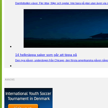
Damfotbollen växer. Fler tittar, följer och spelar. Inte bara på plan utan även 
14 helknäppa saker som går att tippa på
Den nya påven, underdogen från Chicago, den första amerikanska påven någons
ANNONS