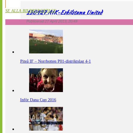
130427 AIK-Eskilstuna United
SE ALLA BILDREPORTAGE
Publicerad 27 April 2013, 20:48
Piteå IF – Norrbotten P01-distriktslag 4-1
Inför Dana Cup 2016