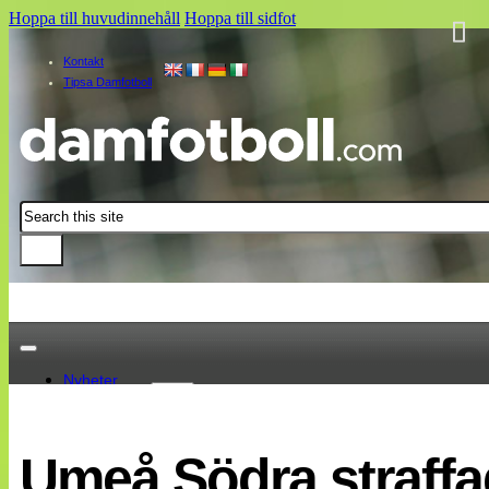
Hoppa till huvudinnehåll
Hoppa till sidfot
Kontakt
Tipsa Damfotboll
Sök
Nyheter
Damallsvenskan
Elitettan
Umeå Södra straffa
Landslaget
EM 2013