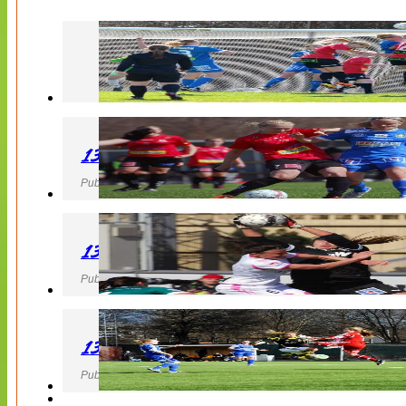
130427 LB 07 – QBIK
Publicerad 27 April 2013, 22:40
130427 IF Limhamn Bunkeflo – QBIK
Publicerad 27 April 2013, 21:10
130427 LdB FC Malmö – Mallbackens IF
Publicerad 27 April 2013, 20:54