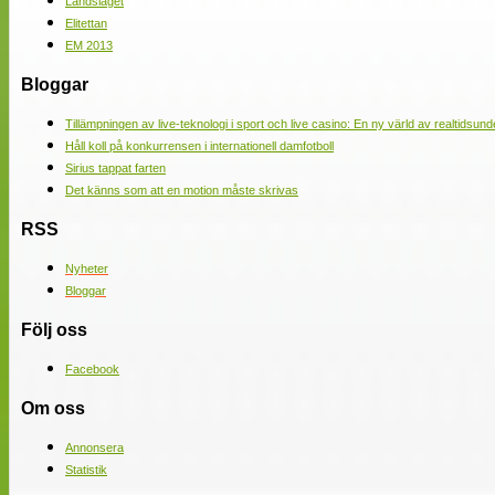
Landslaget
Elitettan
EM 2013
Bloggar
Tillämpningen av live-teknologi i sport och live casino: En ny värld av realtidsund
Håll koll på konkurrensen i internationell damfotboll
Sirius tappat farten
Det känns som att en motion måste skrivas
RSS
Nyheter
Bloggar
Följ oss
Facebook
Om oss
Annonsera
Statistik