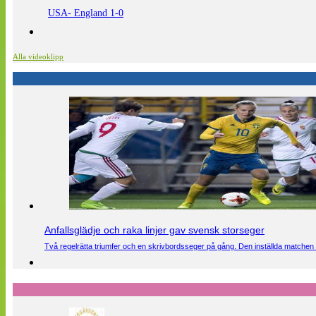
USA- England 1-0
Alla videoklipp
Anfallsglädje och raka linjer gav svensk storseger
Två regelrätta triumfer och en skrivbordsseger på gång. Den inställda matchen 