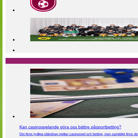
Kan casinospelande göra oss bättre påsportbetting?
Det finns tydliga släktdrag mellan casinospel och betting, men samtidigt finns