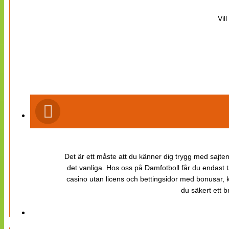
Vil
Det är ett måste att du känner dig trygg med sajten 
det vanliga. Hos oss på Damfotboll får du endast t
casino utan licens och bettingsidor med bonusar, ka
du säkert ett b