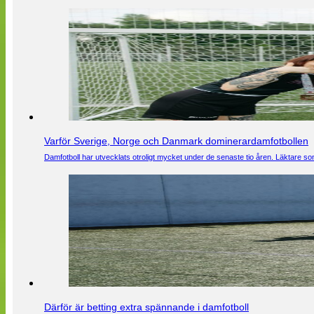
Varför Sverige, Norge och Danmark dominerardamfotbollen
Damfotboll har utvecklats otroligt mycket under de senaste tio åren. Läktare som
Därför är betting extra spännande i damfotboll