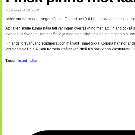
Internationellt
Bildreportage
Publicerad juli 10, 2013
Arkiv
Italien var närmast ett segermål mot Finland och 0-0 i Halmstad är ett resulta
Bloggar
Lagen
Att Italien skulle kunna hålla tätt var ingen överraskning men att Finland också
Webb-TV
avresan till Sverige. Hon har fått följa med men tillhör inte det de disponibla ur
Cuper
Medlemsbilder
Finlands försvar var disciplinerat och målvakt Tinja-Riikka Korpela har stor an
Till klubbkassan
Vid sidan av Tinja-Riikka Korpela i målet var Piteå IFs back Anna Westerlund F
NÄTverket
Split vision
Taggar:
finland
,
Italien
Om oss
Annonsera
Statistik
Tipsa Damfotboll
Kontakt