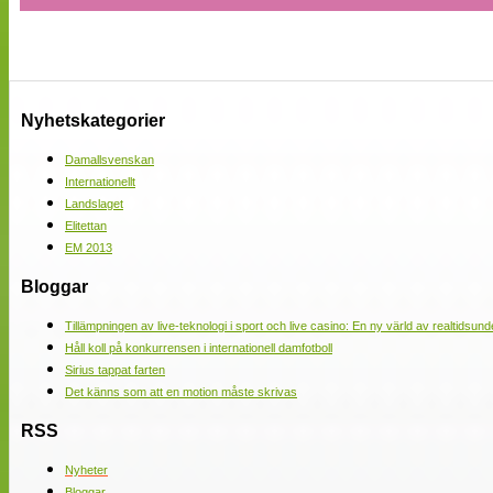
Nyhetskategorier
Damallsvenskan
Internationellt
Landslaget
Elitettan
EM 2013
Bloggar
Tillämpningen av live-teknologi i sport och live casino: En ny värld av realtidsund
Håll koll på konkurrensen i internationell damfotboll
Sirius tappat farten
Det känns som att en motion måste skrivas
RSS
Nyheter
Bloggar