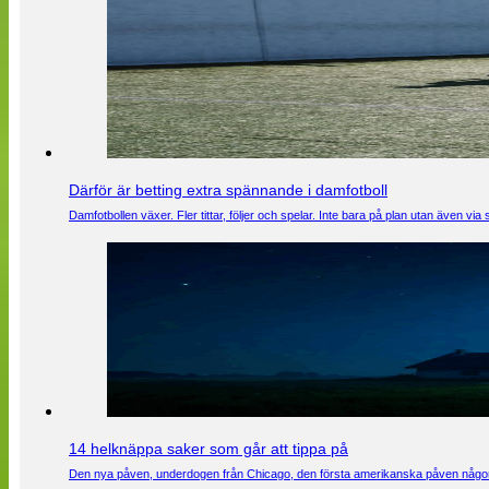
Därför är betting extra spännande i damfotboll
Damfotbollen växer. Fler tittar, följer och spelar. Inte bara på plan utan även 
14 helknäppa saker som går att tippa på
Den nya påven, underdogen från Chicago, den första amerikanska påven någons