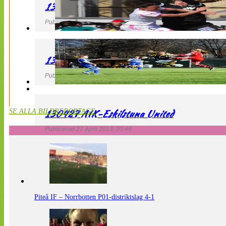
130427 IF Limhamn Bunkeflo – QBIK
Publicerad 27 April 2013, 21:10
130427 LdB FC Malmö – Mallbackens IF
Publicerad 27 April 2013, 20:54
130427 AIK-Eskilstuna United
SE ALLA BILDREPORTAGE
Publicerad 27 April 2013, 20:48
Piteå IF – Norrbotten P01-distriktslag 4-1