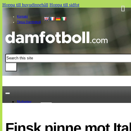
Hoppa till huvudinnehåll
Hoppa till sidfot
Kontakt
Tipsa Damfotboll
Sök
Nyheter
Damallsvenskan
Elitettan
Finsk pinne mot Ita
Landslaget
EM 2013