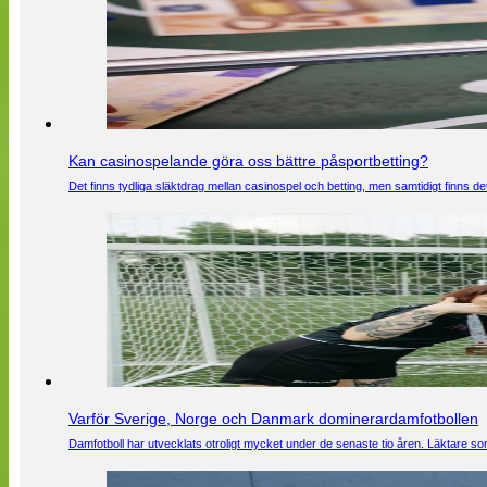
Kan casinospelande göra oss bättre påsportbetting?
Det finns tydliga släktdrag mellan casinospel och betting, men samtidigt finns
Varför Sverige, Norge och Danmark dominerardamfotbollen
Damfotboll har utvecklats otroligt mycket under de senaste tio åren. Läktare som