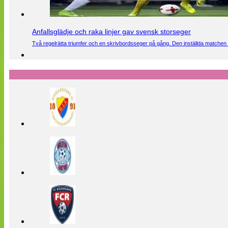
Anfallsglädje och raka linjer gav svensk storseger
Två regelrätta triumfer och en skrivbordsseger på gång. Den inställda matchen 