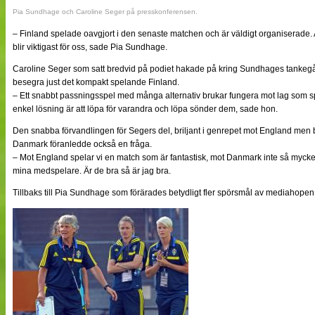
Pia Sundhage och Caroline Seger på presskonferensen.
– Finland spelade oavgjort i den senaste matchen och är väldigt organiserade. A
blir viktigast för oss, sade Pia Sundhage.
Caroline Seger som satt bredvid på podiet hakade på kring Sundhages tankegå
besegra just det kompakt spelande Finland.
– Ett snabbt passningsspel med många alternativ brukar fungera mot lag som 
enkel lösning är att löpa för varandra och löpa sönder dem, sade hon.
Den snabba förvandlingen för Segers del, briljant i genrepet mot England men 
Danmark föranledde också en fråga.
– Mot England spelar vi en match som är fantastisk, mot Danmark inte så mycket bol
mina medspelare. Är de bra så är jag bra.
Tillbaks till Pia Sundhage som förärades betydligt fler spörsmål av mediahopen