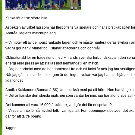
Klicka för att se större bild
Aspekten av vilket lag som har flest offensiva spelare och har störst kapacitet för 
Andrée Jeglertz matchupplägg.
– Vi möter ett av de högst rankade lagen och vi måste hantera deras styrkor i an
vad vi gör när vi vinner boll, startar attackerna och gör mål.
Obligatoriskt för en frågestund med Finlands svenska förbundskapten den sena
energi eller press av att ställas mot hemlandet i en match.
– Jag har arbetat med de här damerna i tre och ett halvt år och jag har verkligen
När jag går in i matchen imorgon är det ingen tvekan var jag har mitt hjärta och 
lida för det.
Annika Kukkonen (Sunnanå SK) fanns också med på ett hörn. Hon har länge sett
– Det är kanske den största matchen som väntar för mig, jag har aldrig spelat m
Det kommer att vara 16 000 åskådare, vad gör det för er spelare?
– Vi spelar inte för så mycket folk i vanliga fall. Förhoppningsvis betyder det extra
där för att ta tre poäng.
Taggar: