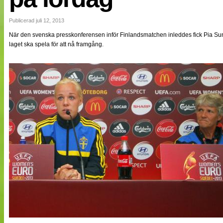
NÄTverket
Split vision
Publicerad juli 12, 2013
När den svenska presskonferensen inför Finlandsmatchen inleddes fick Pia Sundh
laget ska spela för att nå framgång.
Nyheter
Bloggar
Lagen
Webb-TV
Cuper
Medlemmar
Medlemsbilder
Till klubbkassan
Om oss
NÄTverket
Split vision