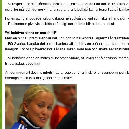
– Vi respekterar motståndarna och spelet, ett mål mer än Finland är det fokus vi sk
göra fler mål och det gör vi när vi spelar bra fotboll då kan vi börja titta på bä
För en stund snuddade förbundskaptenen också vid vad som skulle hända om v
– Det kommer givetvis att blåsa ofantligt om det inte blir ett bra resultat.
”Vi behöver vinna en match till”
Med en pinne i premiären var det lugn och ro när Andrée Jeglertz såg framtid
– För Sverige handlar det om att hantera att det blev en poäng i premiären, om 
imorgon. För oss påverkar inte sådana saker, sade han och skötte sedan huvu
– Vi behöver vinna en match till för att gå vidare, all fokus är på att vinna imorg
till på tisdag, sade han.
Anledningen att det inte införts några regelbundna finsk- eller svenskkamper i 
överlägsen statistik mot grannlandet i öster.