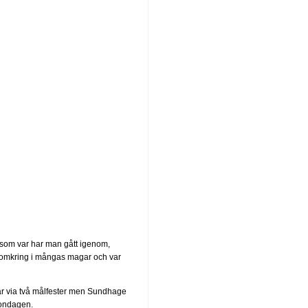
en som var har man gått igenom,
ar omkring i mångas magar och var
går via två målfester men Sundhage
gondagen.