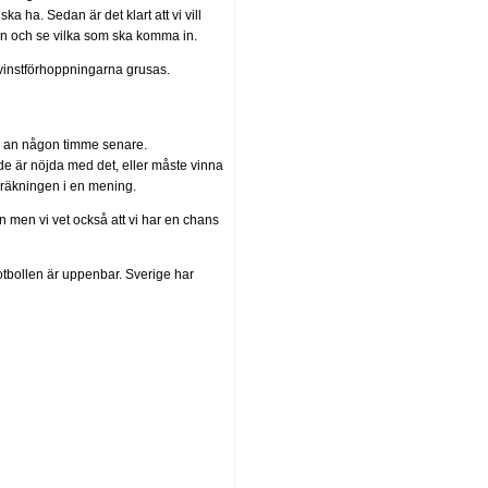
a ha. Sedan är det klart att vi vill
nken och se vilka som ska komma in.
instförhoppningarna grusas.
en an någon timme senare.
de är nöjda med det, eller måste vinna
dräkningen i en mening.
on men vi vet också att vi har en chans
fotbollen är uppenbar. Sverige har