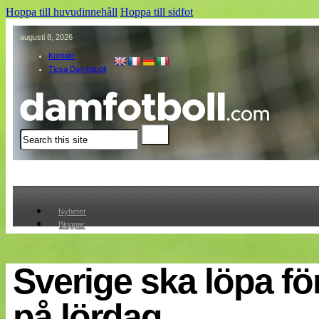
Hoppa till huvudinnehåll
Hoppa till sidfot
augusti 8, 2026
Kontakt
Tipsa Damfotboll
Sök
Nyheter
Bloggar
Lagen
Webb-TV
Cuper
Sverige ska löpa fö
Medlemmar
Medlemsbilder
på lördag
Till klubbkassan
Om oss