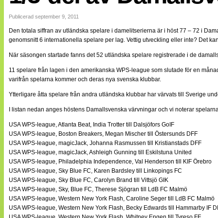
Internationellt
Bildreportage
Publicerad september 9, 2011
Arkiv
Den totala siffran av utländska spelare i damelitserierna är i höst 77 – 72 i D
Bloggar
genomsnitt 6 internationella spelare per lag. Vettig utveckling eller inte? Det ka
Lagen
Webb-TV
När säsongen startade fanns det 52 utländska spelare registrerade i de damall
Cuper
Medlemsbilder
11 spelare från lagen i den amerikanska WPS-league som slutade för en månad s
Till klubbkassan
varifrån spelarna kommer och deras nya svenska klubbar.
NÄTverket
Split vision
Ytterligare åtta spelare från andra utländska klubbar har värvats till Sverige und
Om oss
I listan nedan anges höstens Damallsvenska värvningar och vi noterar spelarnas
Annonsera
USA WPS-league, Atlanta Beat, India Trotter till Dalsjöfors GoIF
Statistik
USA WPS-league, Boston Breakers, Megan Mischer till Östersunds DFF
Tipsa Damfotboll
USA WPS-league, magicJack, Johanna Rasmussen till Kristianstads DFF
Kontakt
USA WPS-league, magicJack, Ashleigh Gunning till Eskilstuna United
USA WPS-league, Philadelphia Independence, Val Henderson till KIF Örebro
USA WPS-league, Sky Blue FC, Karen Bardsley till Linkopings FC
USA WPS-league, Sky Blue FC, Carolyn Brand till Vittsjö GIK
USA WPS-league, Sky, Blue FC, Therese Sjögran till LdB FC Malmö
USA WPS-league, Western New York Flash, Caroline Seger till LdB FC Malmö
USA WPS-league, Western New York Flash, Becky Edwards till Hammarby IF 
USA WPS-league, Western New York Flash, Whitney Engen till Tyreso FF