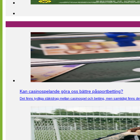
Kan casinospelande göra oss bättre påsportbetting?
Det finns tydliga släktdrag mellan casinospel och betting, men samtidigt finns