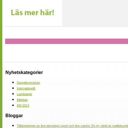
Nyhetskategorier
Damallsvenskan
Internationellt
Landslaget
Elitettan
EM 2013
Bloggar
Tillämpningen av live-teknologi i sport och live casino: En ny värld av realtidsund