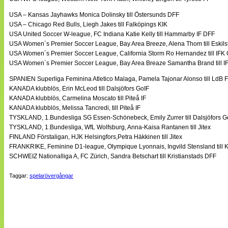
USA – Kansas Jayhawks Monica Dolinsky till Östersunds DFF
USA – Chicago Red Bulls, Liegh Jakes till Falköpings KIK
USA United Soccer W-league, FC Indiana Katie Kelly till Hammarby IF DFF
USA Women´s Premier Soccer League, Bay Area Breeze, Alena Thom till Eskils
USA Women´s Premier Soccer League, California Storm Ro Hernandez till IFK 
USA Women´s Premier Soccer League, Bay Area Breaze Samantha Brand till I
SPANIEN Superliga Feminina Atletico Malaga, Pamela Tajonar Alonso till LdB
KANADA klubblös, Erin McLeod till Dalsjöfors GoIF
KANADA klubblös, Carmelina Moscato till Piteå IF
KANADA klubblös, Melissa Tancredi, till Piteå IF
TYSKLAND, 1.Bundesliga SG Essen-Schönebeck, Emily Zurrer till Dalsjöfors G
TYSKLAND, 1.Bundesliga, WfL Wolfsburg, Anna-Kaisa Rantanen till Jitex
FINLAND Förstaligan, HJK Helsingfors,Petra Häkkinen till Jitex
FRANKRIKE, Feminine D1-league, Olympique Lyonnais, Ingvild Stensland till
SCHWEIZ Nationalliga A, FC Zürich, Sandra Betschart till Kristianstads DFF
Taggar:
spelarövergångar