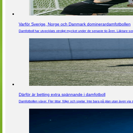
Varför Sverige, Norge och Danmark dominerardamfotbollen
Damfotboll har utvecklats otroligt mycket under de senaste tio åren. Läktare som
Därför är betting extra spännande i damfotboll
Damfotbollen växer. Fler tittar, följer och spelar. Inte bara på plan utan även 