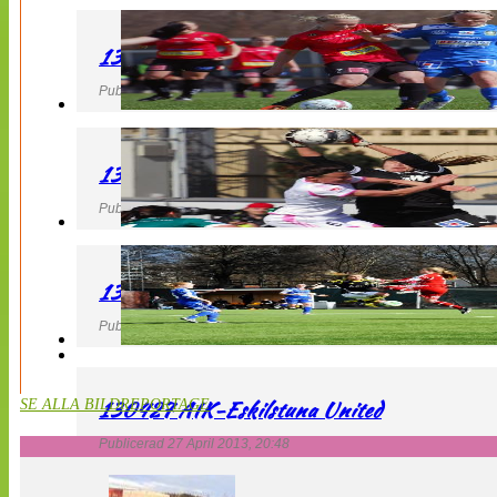
130427 LB 07 – QBIK
Publicerad 27 April 2013, 22:40
130427 IF Limhamn Bunkeflo – QBIK
Publicerad 27 April 2013, 21:10
130427 LdB FC Malmö – Mallbackens IF
Publicerad 27 April 2013, 20:54
130427 AIK-Eskilstuna United
SE ALLA BILDREPORTAGE
Publicerad 27 April 2013, 20:48