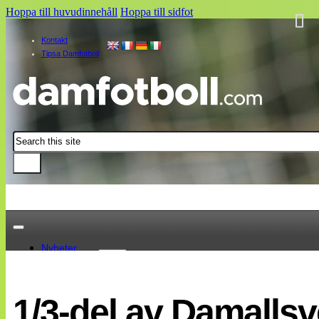
Hoppa till huvudinnehåll
Hoppa till sidfot
Kontakt
Tipsa Damfotboll
Sök
Nyheter
Damallsvenskan
Elitettan
1/3-del av Damalls
Landslaget
EM 2013