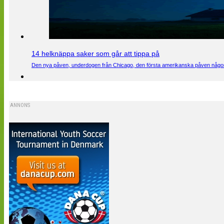
14 helknäppa saker som går att tippa på
Den nya påven, underdogen från Chicago, den första amerikanska påven någons
ANNONS