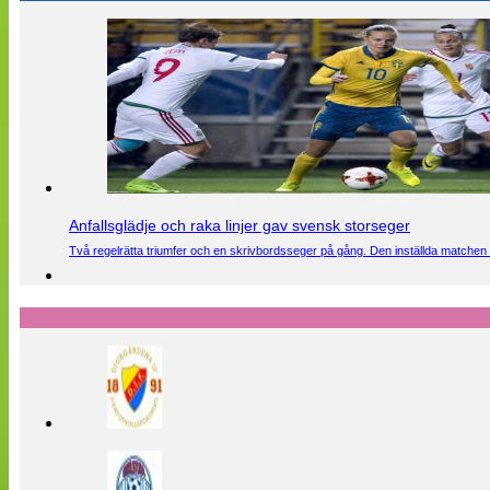
Anfallsglädje och raka linjer gav svensk storseger
Två regelrätta triumfer och en skrivbordsseger på gång. Den inställda matchen 