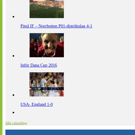
Piteå IF – Norrbotten P01-distriktslag 4-1
Inför Dana Cup 2016
USA- England 1-0
Alla videoklipp