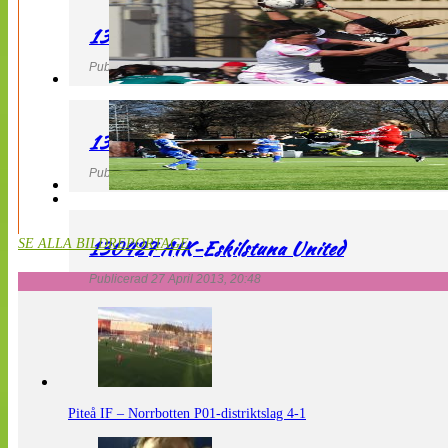
130427 IF Limhamn Bunkeflo – QBIK
Publicerad 27 April 2013, 21:10
130427 LdB FC Malmö – Mallbackens IF
Publicerad 27 April 2013, 20:54
130427 AIK-Eskilstuna United
SE ALLA BILDREPORTAGE
Publicerad 27 April 2013, 20:48
Piteå IF – Norrbotten P01-distriktslag 4-1