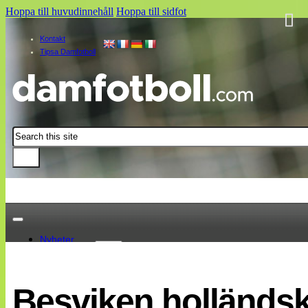
Hoppa till huvudinnehåll
Hoppa till sidfot
Kontakt
Tipsa Damfotboll
Sök
Nyheter
Damallsvenskan
Elitettan
Besviken holländs
Landslaget
EM 2013