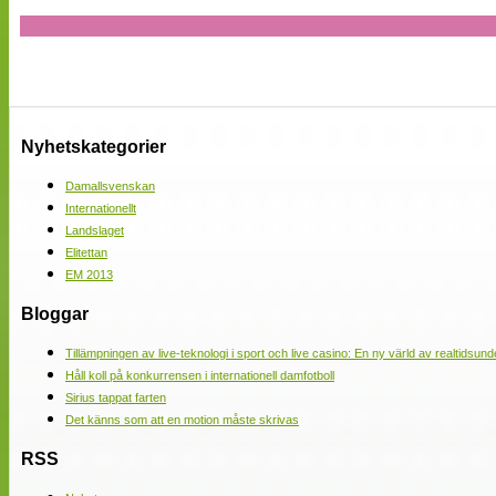
Nyhetskategorier
Damallsvenskan
Internationellt
Landslaget
Elitettan
EM 2013
Bloggar
Tillämpningen av live-teknologi i sport och live casino: En ny värld av realtidsund
Håll koll på konkurrensen i internationell damfotboll
Sirius tappat farten
Det känns som att en motion måste skrivas
RSS