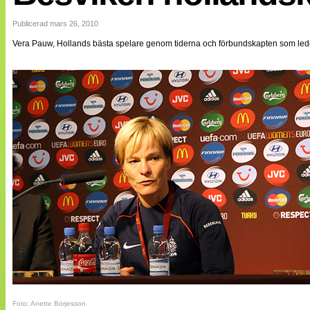
Internationellt
Bildreportage
Publicerad mars 26, 2010
Arkiv
Vera Pauw, Hollands bästa spelare genom tiderna och förbundskapten som ledde l
Bloggar
Lagen
Webb-TV
Cuper
Medlemsbilder
Till klubbkassan
NÄTverket
Split vision
Om oss
Annonsera
Statistik
Tipsa Damfotboll
Kontakt
Foto: Anette Börjesson