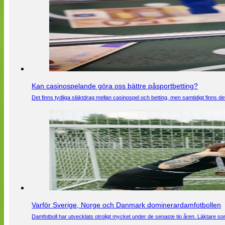
Kan casinospelande göra oss bättre påsportbetting?
Det finns tydliga släktdrag mellan casinospel och betting, men samtidigt finns
Varför Sverige, Norge och Danmark dominerardamfotbollen
Damfotboll har utvecklats otroligt mycket under de senaste tio åren. Läktare som