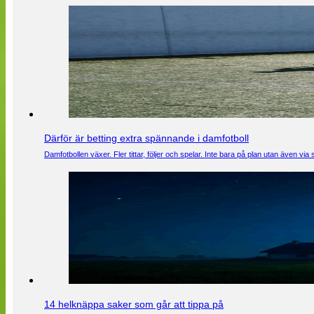
Därför är betting extra spännande i damfotboll
Damfotbollen växer. Fler tittar, följer och spelar. Inte bara på plan utan även 
14 helknäppa saker som går att tippa på