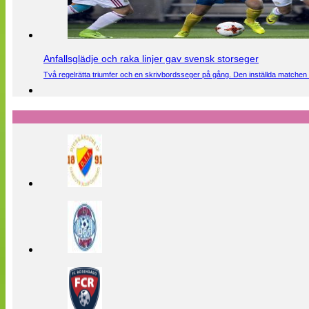
Anfallsglädje och raka linjer gav svensk storseger
Två regelrätta triumfer och en skrivbordsseger på gång. Den inställda matchen 