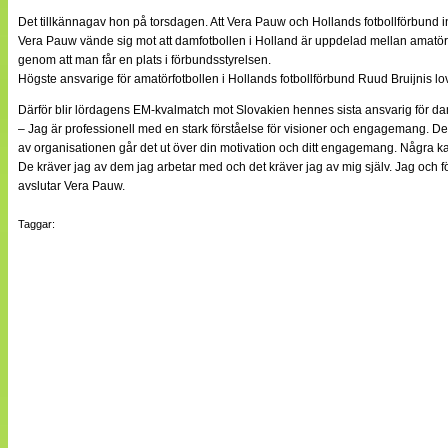
Det tillkännagav hon på torsdagen. Att Vera Pauw och Hollands fotbollförbund in
Vera Pauw vände sig mot att damfotbollen i Holland är uppdelad mellan amatör
genom att man får en plats i förbundsstyrelsen.
Högste ansvarige för amatörfotbollen i Hollands fotbollförbund Ruud Bruijnis lov
Därför blir lördagens EM-kvalmatch mot Slovakien hennes sista ansvarig för d
– Jag är professionell med en stark förståelse för visioner och engagemang. De 
av organisationen går det ut över din motivation och ditt engagemang. Några kan
De kräver jag av dem jag arbetar med och det kräver jag av mig själv. Jag och fö
avslutar Vera Pauw.
Taggar: