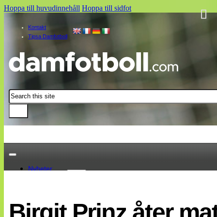
Hoppa till huvudinnehåll
Hoppa till sidfot
Kontakt
Tipsa Damfotboll
Sök
Nyheter
Damallsvenskan
Elitettan
Birgit Prinz åter m
Landslaget
EM 2013