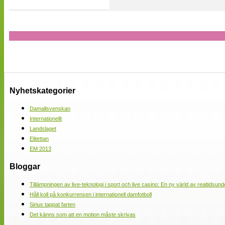
Nyhetskategorier
Damallsvenskan
Internationellt
Landslaget
Elitettan
EM 2013
Bloggar
Tillämpningen av live-teknologi i sport och live casino: En ny värld av realtidsund
Håll koll på konkurrensen i internationell damfotboll
Sirius tappat farten
Det känns som att en motion måste skrivas