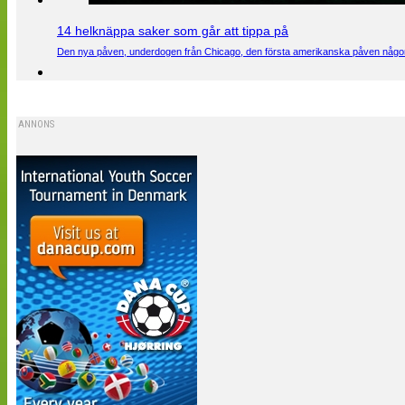
14 helknäppa saker som går att tippa på
Den nya påven, underdogen från Chicago, den första amerikanska påven någons
ANNONS