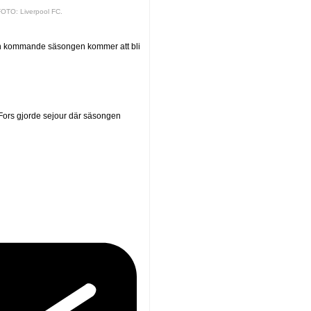
FOTO: Liverpool FC.
 den kommande säsongen kommer att bli
 Fors gjorde sejour där säsongen