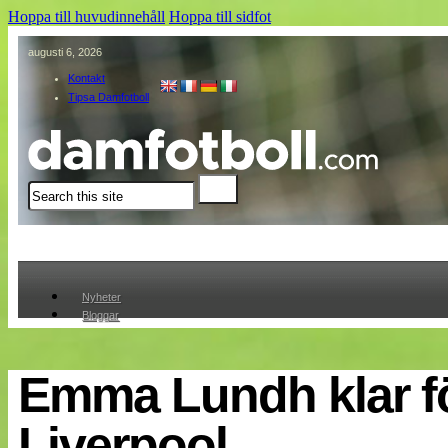
Hoppa till huvudinnehåll
Hoppa till sidfot
augusti 6, 2026
Kontakt
Tipsa Damfotboll
Sök
Nyheter
Bloggar
Lagen
Webb-TV
Cuper
Emma Lundh klar f
Medlemmar
Medlemsbilder
Liverpool
Till klubbkassan
Om oss