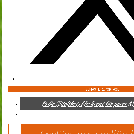
SENASTE REPORTAGET
Pride (Stolthet) klockrent för paret 