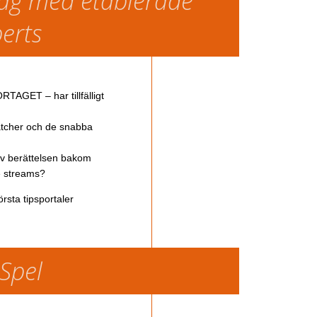
slag med etablerade
perts
TAGET – har tillfälligt
atcher och de snabba
av berättelsen bakom
ve streams?
rsta tipsportaler
 Spel