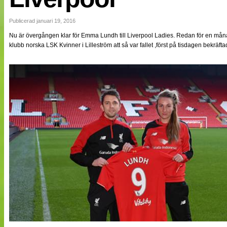
NÄTverket
Split vision
Publicerad januari 19, 2016
Nu är övergången klar för Emma Lundh till Liverpool Ladies. Redan för en m
klubb norska LSK Kvinner i Lilleström att så var fallet ,först på tisdagen bekräf
Nyheter
Bloggar
Lagen
Webb-TV
Cuper
Medlemmar
Medlemsbilder
Till klubbkassan
Om oss
NÄTverket
Split vision