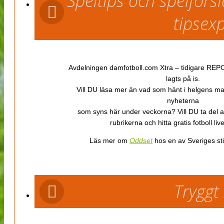
Speltips och spelför
tipsex
Avdelningen damfotboll.com Xtra – tidigare REPOR
lagts på is.
Vill DU läsa mer än vad som hänt i helgens m
nyheterna
som syns här under veckorna? Vill DU ta del 
rubrikerna och hitta gratis fotboll li
Läs mer om
Oddset
hos en av Sveriges stö
Tryggt