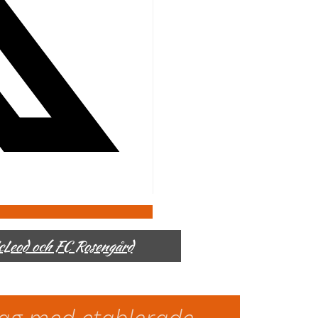
McLeod och FC Rosengård