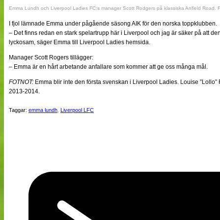
Emma Lundh och Liverpool Ladies FC:s manager Scott Rodgers på klassiska Anfield Road. 
I fjol lämnade Emma under pågående säsong AIK för den norska toppklubben.
– Det finns redan en stark spelartrupp här i Liverpool och jag är säker på att
lyckosam, säger Emma till Liverpool Ladies hemsida.
Manager Scott Rogers tillägger:
– Emma är en hårt arbetande anfallare som kommer att ge oss många mål.
FOTNOT:
Emma blir inte den första svenskan i Liverpool Ladies. Louise ”Lollo”
2013-2014.
Taggar:
emma lundh
,
Liverpool LFC