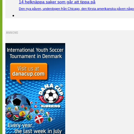
14 helknäppa saker som går att tippa på
Den nya påven, underdogen från Chicago, den första amerikanska påven någons
ANNONS