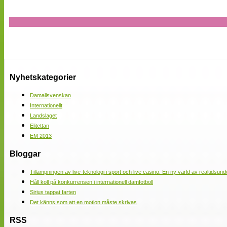
Nyhetskategorier
Damallsvenskan
Internationellt
Landslaget
Elitettan
EM 2013
Bloggar
Tillämpningen av live-teknologi i sport och live casino: En ny värld av realtidsund
Håll koll på konkurrensen i internationell damfotboll
Sirius tappat farten
Det känns som att en motion måste skrivas
RSS