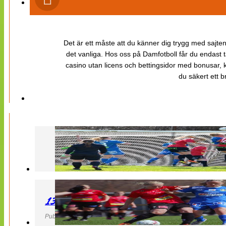
Det är ett måste att du känner dig trygg med sajten 
det vanliga. Hos oss på Damfotboll får du endast t
casino utan licens och bettingsidor med bonusar, ka
du säkert ett b
130427 LB 07 – QBIK
Publicerad 27 April 2013, 22:40