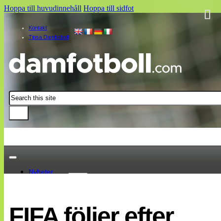
Hoppa till huvudinnehåll
Hoppa till sidfot
Kontakt
Tipsa Damfotboll
Sök
Nyheter
Damallsvenskan
Elitettan
FIFA följer efter…
Landslaget
EM 2013