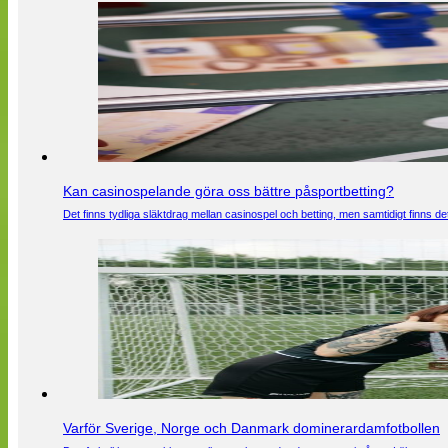
Kan casinospelande göra oss bättre påsportbetting?
Det finns tydliga släktdrag mellan casinospel och betting, men samtidigt finns
Varför Sverige, Norge och Danmark dominerardamfotbollen