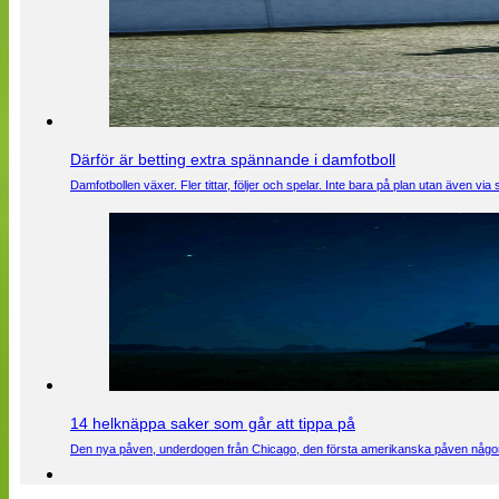
Därför är betting extra spännande i damfotboll
Damfotbollen växer. Fler tittar, följer och spelar. Inte bara på plan utan även 
14 helknäppa saker som går att tippa på
Den nya påven, underdogen från Chicago, den första amerikanska påven någons