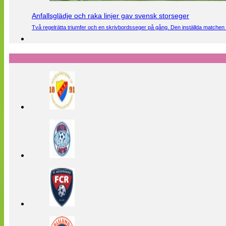
Anfallsglädje och raka linjer gav svensk storseger
Två regelrätta triumfer och en skrivbordsseger på gång. Den inställda matchen 