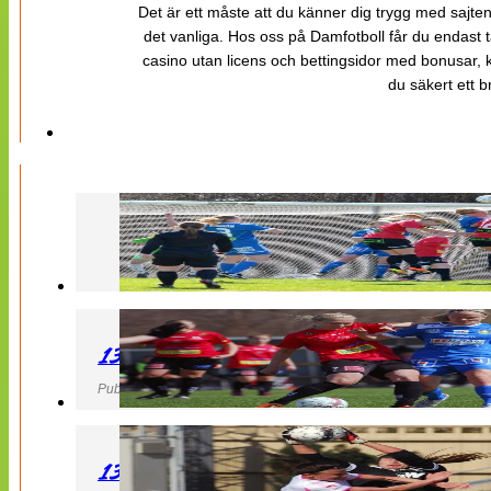
Det är ett måste att du känner dig trygg med sajten 
det vanliga. Hos oss på Damfotboll får du endast t
casino utan licens och bettingsidor med bonusar, ka
du säkert ett b
130427 LB 07 – QBIK
Publicerad 27 April 2013, 22:40
130427 IF Limhamn Bunkeflo – QBIK