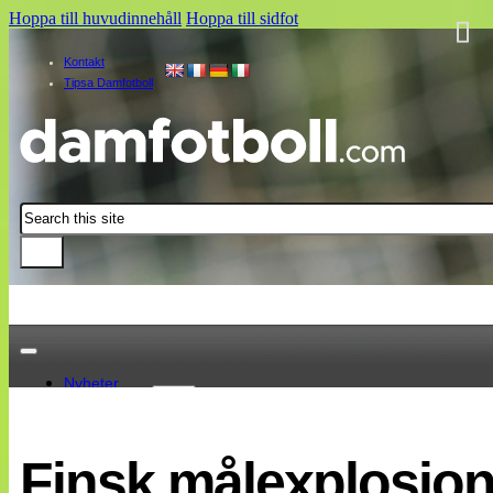
Hoppa till huvudinnehåll
Hoppa till sidfot
Kontakt
Tipsa Damfotboll
Sök
Nyheter
Damallsvenskan
Elitettan
Finsk målexplosion
Landslaget
EM 2013