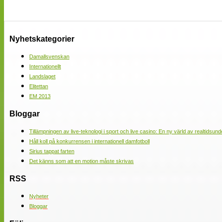
Nyhetskategorier
Damallsvenskan
Internationellt
Landslaget
Elitettan
EM 2013
Bloggar
Tillämpningen av live-teknologi i sport och live casino: En ny värld av realtidsund
Håll koll på konkurrensen i internationell damfotboll
Sirius tappat farten
Det känns som att en motion måste skrivas
RSS
Nyheter
Bloggar