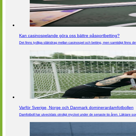
Kan casinospelande göra oss bättre påsportbetting?
Det finns tydliga släktdrag mellan casinospel och betting, men samtidigt finns
Varför Sverige, Norge och Danmark dominerardamfotbollen
Damfotboll har utvecklats otroligt mycket under de senaste tio åren. Läktare som