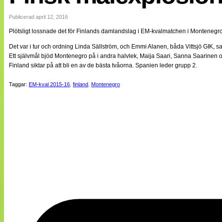
Internationellt
Bildreportage
Publicerad april 12, 2016
Arkiv
Plötsligt lossnade det för Finlands damlandslag i EM-kvalmatchen i Montenegro
Bloggar
Lagen
Det var i tur och ordning Linda Sällström, och Emmi Alanen, båda Vittsjö GIK, 
Webb-TV
Ett självmål bjöd Montenegro på i andra halvlek, Maija Saari, Sanna Saarinen
Cuper
Finland siktar på att bli en av de bästa tvåorna. Spanien leder grupp 2.
Medlemsbilder
Till klubbkassan
Taggar:
EM-kval 2015-16
,
finland
,
Montenegro
NÄTverket
Split vision
Om oss
Annonsera
Statistik
Tipsa Damfotboll
Kontakt