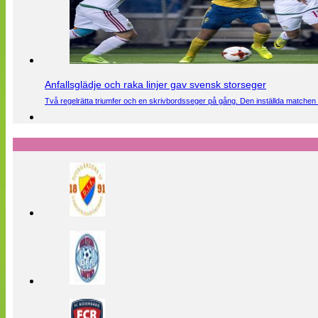
Anfallsglädje och raka linjer gav svensk storseger
Två regelrätta triumfer och en skrivbordsseger på gång. Den inställda matchen 