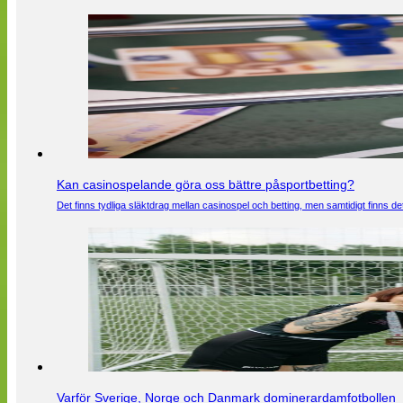
Kan casinospelande göra oss bättre påsportbetting?
Det finns tydliga släktdrag mellan casinospel och betting, men samtidigt finns
Varför Sverige, Norge och Danmark dominerardamfotbollen