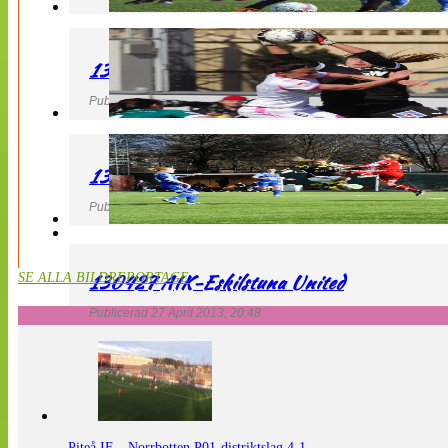
130427 IF Limhamn Bunkeflo – QBIK
Publicerad 27 April 2013, 21:10
130427 LdB FC Malmö – Mallbackens IF
Publicerad 27 April 2013, 20:54
130427 AIK-Eskilstuna United
SE ALLA BILDREPORTAGE
Publicerad 27 April 2013, 20:48
Piteå IF – Norrbotten P01-distriktslag 4-1