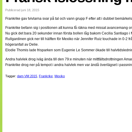
Internationellt
Bildreportage
Publicerad juni 18, 2015
Arkiv
Frankrike gav tvivlarna svar på tal och vann grupp F efter att i dubbel bemärkel
Bloggar
Lagen
Frankrike befann sig i positionen att kunna få räkna med missat avancemang om
Webb-TV
Nu gick det bara 20 sekunder innan första bollen låg bakom Cecilia Santiago i M
Cuper
Rullgardinen gick ner till hälften för Mexiko när Jennifer Ruiz touchade in 0-2
Medlemsbilder
högeranfall av Delie.
Till klubbkassan
Elodie Thomis lade frisparken som Eugenie Le Sommer ökade till halvtidsledni
NÄTverket
Split vision
Andra halvlek drog iväg ända till den 79:e minuten när mittfältsdrottningen Ama
Om oss
Frankrike drog ner på tempot i andra halvlek men var ändå överlägset i passn
Annonsera
Taggar:
dam-VM 2015
,
Frankrike
,
Mexiko
Statistik
Tipsa Damfotboll
Kontakt