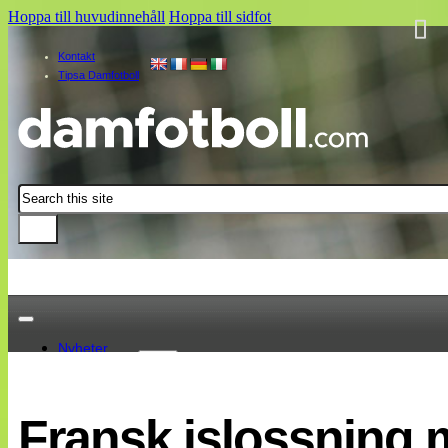
Hoppa till huvudinnehåll
Hoppa till sidfot
Kontakt
Tipsa Damfotboll
Sök
Nyheter
Damallsvenskan
Elitettan
Fransk islossning 
Landslaget
EM 2013