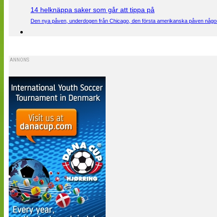
14 helknäppa saker som går att tippa på
Den nya påven, underdogen från Chicago, den första amerikanska påven någons
ANNONS