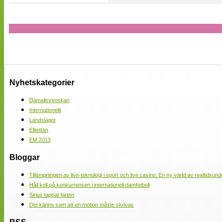
Nyhetskategorier
Damallsvenskan
Internationellt
Landslaget
Elitettan
EM 2013
Bloggar
Tillämpningen av live-teknologi i sport och live casino: En ny värld av realtidsund
Håll koll på konkurrensen i internationell damfotboll
Sirius tappat farten
Det känns som att en motion måste skrivas