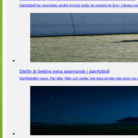
Damfotboll har utvecklats otroligt mycket under de senaste tio åren. Läktare som
Därför är betting extra spännande i damfotboll
Damfotbollen växer. Fler tittar, följer och spelar. Inte bara på plan utan även 