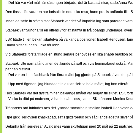
– Det här var vårt mål när säsongen började, det är bara så nice, sade Anna We
Den finska försvararen har fortsatt sin nordiska resa, hann precis anlända till LS
Innan de satte in stöten mot Stabaek var det två kapabla lag som parerade vara
Stabaek var tvungna till en offensiv för att hämta in två poängs underläge, öve
LSK litade till en bekant startelva på välkända positioner. Isabell Herlovsen, l
Haavi hittade ingen lucka för lobb.
Vid Stabaeks första friläge en stund senare behövdes en lika snabb reaktion och
Stabaek lyfte gärna långt men det kunde på sätt och vis hemmalaget också. Marit
pannan distinkt.
– Det var en liten flashback från förra målet jag gjorde på Stabaek, även det på 
– Upp med ögonen, jag blundade inte utan fick se hela målet, log hon efteråt.
Hos Stabaek var det dystra miner, baklängesmålet var början till slutet. LSK for
– Vi ska ta död på matchen, vi har bestämt oss, sade LSK-tränaren Monica Knud
Tränarens ord infriades och det lysande samarbetet mellan Isabell Herlovsen o
I fjor gick Herlovsen knäskadad, satt i glitterperuk och såg landslaget ta silve
Debinha från serietrean Avaldsnes vann skytteligan med 20 mål på 22 matcher. L