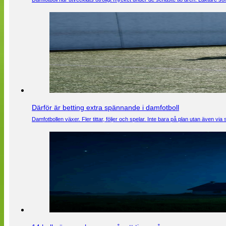
Därför är betting extra spännande i damfotboll
Damfotbollen växer. Fler tittar, följer och spelar. Inte bara på plan utan även 