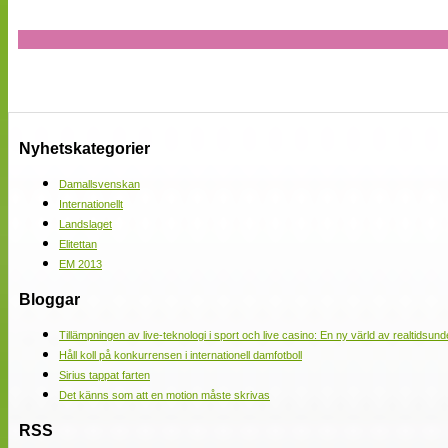
Nyhetskategorier
Damallsvenskan
Internationellt
Landslaget
Elitettan
EM 2013
Bloggar
Tillämpningen av live-teknologi i sport och live casino: En ny värld av realtidsund
Håll koll på konkurrensen i internationell damfotboll
Sirius tappat farten
Det känns som att en motion måste skrivas
RSS