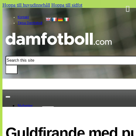
Hoppa till huvudinnehåll
Hoppa till sidfot
Kontakt
Tipsa Damfotboll
Sök
Nyheter
Damallsvenskan
Elitettan
Guldfirande med pu
Landslaget
EM 2013