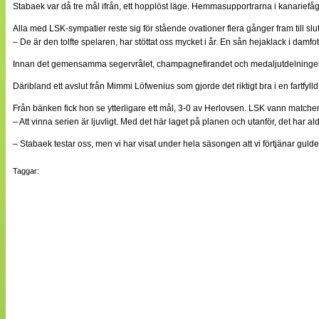
Stabaek var då tre mål ifrån, ett hopplöst läge. Hemmasupportrarna i kanariefåg
Alla med LSK-sympatier reste sig för stående ovationer flera gånger fram till slu
– De är den tolfte spelaren, har stöttat oss mycket i år. En sån hejaklack i damfo
Innan det gemensamma segervrålet, champagnefirandet och medaljutdelningen to
Däribland ett avslut från Mimmi Löfwenius som gjorde det riktigt bra i en fartf
Från bänken fick hon se ytterligare ett mål, 3-0 av Herlovsen. LSK vann matc
– Att vinna serien är ljuvligt. Med det här laget på planen och utanför, det har
– Stabaek testar oss, men vi har visat under hela säsongen att vi förtjänar gulde
Taggar: