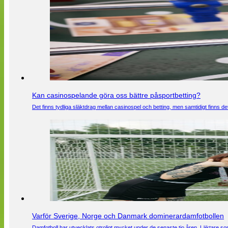
Kan casinospelande göra oss bättre påsportbetting?
Det finns tydliga släktdrag mellan casinospel och betting, men samtidigt finns
Varför Sverige, Norge och Danmark dominerardamfotbollen
Damfotboll har utvecklats otroligt mycket under de senaste tio åren. Läktare som