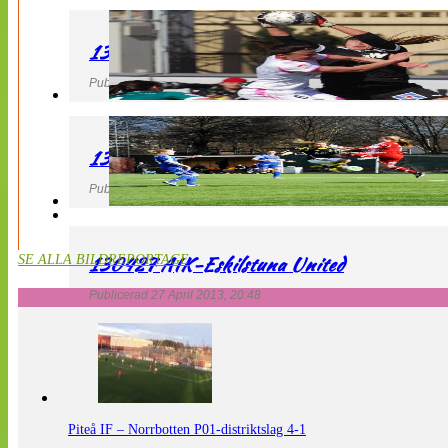
130427 IF Limhamn Bunkeflo – QBIK
Publicerad 27 April 2013, 21:10
130427 LdB FC Malmö – Mallbackens IF
Publicerad 27 April 2013, 20:54
130427 AIK-Eskilstuna United
SE ALLA BILDREPORTAGE
Publicerad 27 April 2013, 20:48
Piteå IF – Norrbotten P01-distriktslag 4-1