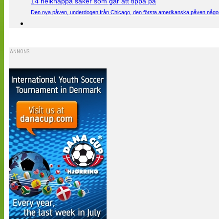
14 helknäppa saker som går att tippa på
Den nya påven, underdogen från Chicago, den första amerikanska påven någons
ANNONS