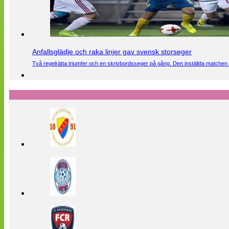
Anfallsglädje och raka linjer gav svensk storseger
Två regelrätta triumfer och en skrivbordsseger på gång. Den inställda matchen 