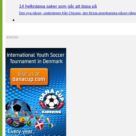
14 helknäppa saker som går att tippa på
Den nya påven, underdogen från Chicago, den första amerikanska påven någons
ANNONS