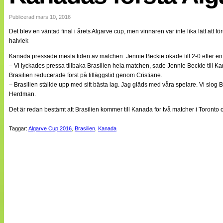
Internationellt
Bildreportage
Publicerad mars 10, 2016
Arkiv
Det blev en väntad final i årets Algarve cup, men vinnaren var inte lika lätt att
Bloggar
halvlek
Lagen
Webb-TV
Kanada pressade mesta tiden av matchen. Jennie Beckie ökade till 2-0 efter en
Cuper
– Vi lyckades pressa tillbaka Brasilien hela matchen, sade Jennie Beckie till 
Medlemsbilder
Brasilien reducerade först på tilläggstid genom Cristiane.
Till klubbkassan
– Brasilien ställde upp med sitt bästa lag. Jag gläds med våra spelare. Vi sl
NÄTverket
Herdman.
Split vision
Om oss
Det är redan bestämt att Brasilien kommer till Kanada för två matcher i Toronto 
Annonsera
Taggar:
Algarve Cup 2016
,
Brasilien
,
Kanada
Statistik
Tipsa Damfotboll
Kontakt