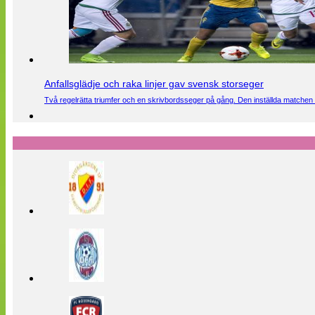
Anfallsglädje och raka linjer gav svensk storseger
Två regelrätta triumfer och en skrivbordsseger på gång. Den inställda matchen 