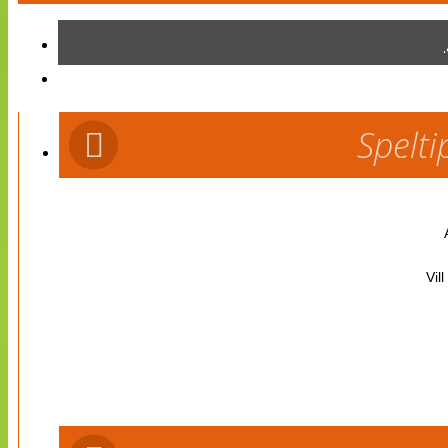
Spelti
Vil