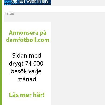
ANNONS