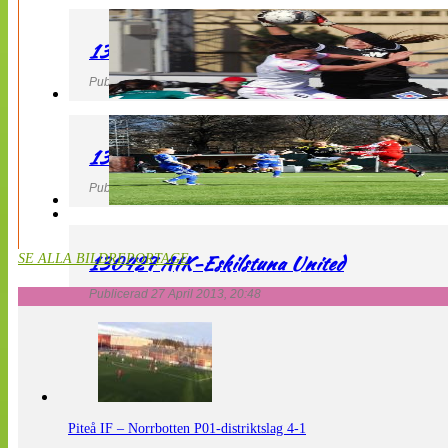
130427 IF Limhamn Bunkeflo – QBIK
Publicerad 27 April 2013, 21:10
130427 LdB FC Malmö – Mallbackens IF
Publicerad 27 April 2013, 20:54
130427 AIK-Eskilstuna United
SE ALLA BILDREPORTAGE
Publicerad 27 April 2013, 20:48
Piteå IF – Norrbotten P01-distriktslag 4-1