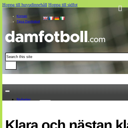
Hoppa till huvudinnehåll
Hoppa till sidfot
Kontakt
Tipsa Damfotboll
Sök
Nyheter
Damallsvenskan
Elitettan
Klara och nästan kl
Landslaget
EM 2013