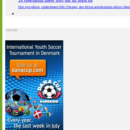
14 helknäppa saker som går att tippa på
Den nya påven, underdogen från Chicago, den första amerikanska påven någons
ANNONS