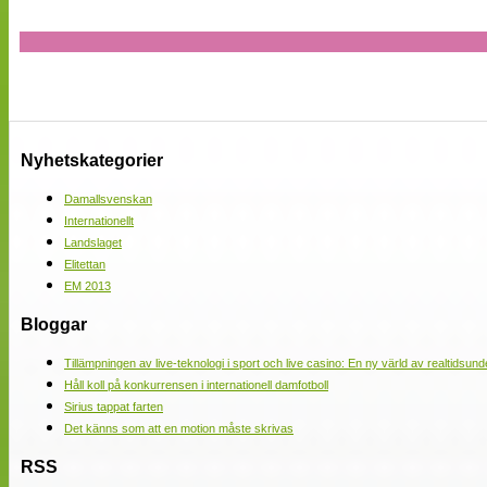
Nyhetskategorier
Damallsvenskan
Internationellt
Landslaget
Elitettan
EM 2013
Bloggar
Tillämpningen av live-teknologi i sport och live casino: En ny värld av realtidsund
Håll koll på konkurrensen i internationell damfotboll
Sirius tappat farten
Det känns som att en motion måste skrivas
RSS