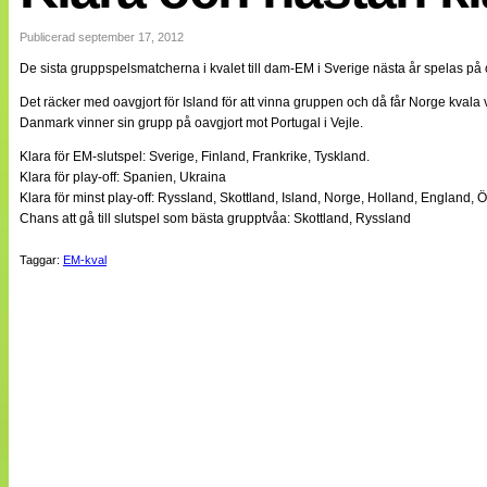
Internationellt
Bildreportage
Publicerad september 17, 2012
Arkiv
De sista gruppspelsmatcherna i kvalet till dam-EM i Sverige nästa år spelas p
Bloggar
Lagen
Det räcker med oavgjort för Island för att vinna gruppen och då får Norge kvala vi
Webb-TV
Danmark vinner sin grupp på oavgjort mot Portugal i Vejle.
Cuper
Medlemsbilder
Klara för EM-slutspel: Sverige, Finland, Frankrike, Tyskland.
Till klubbkassan
Klara för play-off: Spanien, Ukraina
NÄTverket
Klara för minst play-off: Ryssland, Skottland, Island, Norge, Holland, England,
Split vision
Chans att gå till slutspel som bästa grupptvåa: Skottland, Ryssland
Om oss
Taggar:
EM-kval
Annonsera
Statistik
Tipsa Damfotboll
Kontakt