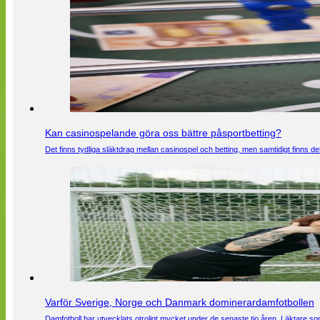
Kan casinospelande göra oss bättre påsportbetting?
Det finns tydliga släktdrag mellan casinospel och betting, men samtidigt finns
Varför Sverige, Norge och Danmark dominerardamfotbollen
Damfotboll har utvecklats otroligt mycket under de senaste tio åren. Läktare som