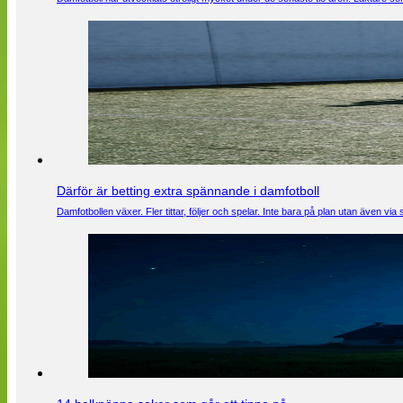
Därför är betting extra spännande i damfotboll
Damfotbollen växer. Fler tittar, följer och spelar. Inte bara på plan utan även 