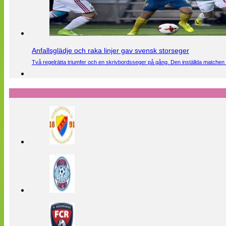
Anfallsglädje och raka linjer gav svensk storseger
Två regelrätta triumfer och en skrivbordsseger på gång. Den inställda matchen 