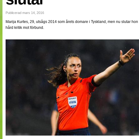
NÄTverket
Split vision
Publicerad mars 14, 2016
Marija Kurtes, 29, utsågs 2014 som årets domare i Tyskland, men nu slutar hon o
hård kritik mot förbund.
Nyheter
Bloggar
Lagen
Webb-TV
Cuper
Medlemmar
Medlemsbilder
Till klubbkassan
Om oss
NÄTverket
Split vision