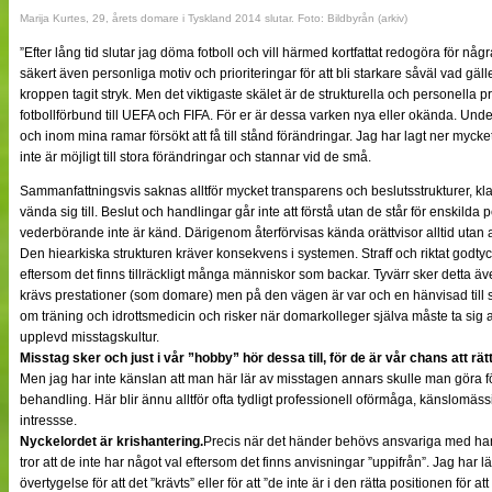
Marija Kurtes, 29, årets domare i Tyskland 2014 slutar. Foto: Bildbyrån (arkiv)
”Efter lång tid slutar jag döma fotboll och vill härmed kortfattat redogöra för någr
säkert även personliga motiv och prioriteringar för att bli starkare såväl vad gäll
kroppen tagit stryk. Men det viktigaste skälet är de strukturella och personella p
fotbollförbund till UEFA och FIFA. För er är dessa varken nya eller okända. Un
och inom mina ramar försökt att få till stånd förändringar. Jag har lagt ner mycke
inte är möjligt till stora förändringar och stannar vid de små.
Sammanfattningsvis saknas alltför mycket transparens och beslutsstrukturer,
vända sig till. Beslut och handlingar går inte att förstå utan de står för enskil
vederbörande inte är känd. Därigenom återförvisas kända orättvisor alltid utan att 
Den hiearkiska strukturen kräver konsekvens i systemen. Straff och riktat godt
eftersom det finns tillräckligt många människor som backar. Tyvärr sker detta ä
krävs prestationer (som domare) men på den vägen är var och en hänvisad till si
om träning och idrottsmedicin och risker när domarkolleger själva måste ta si
upplevd misstagskultur.
Misstag sker och just i vår ”hobby” hör dessa till, för de är vår chans att rä
Men jag har inte känslan att man här lär av misstagen annars skulle man göra fö
behandling. Här blir ännu alltför ofta tydligt professionell oförmåga, känslomäss
intressse.
Nyckelordet är krishantering.
Precis när det händer behövs ansvariga med hand
tror att de inte har något val eftersom det finns anvisningar ”uppifrån”. Jag har
övertygelse för att det ”krävts” eller för att ”de inte är i den rätta positionen fö