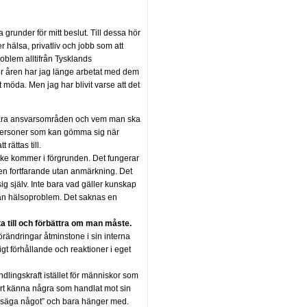
a grunder för mitt beslut. Till dessa hör
er hälsa, privatliv och jobb som att
roblem alltifrån Tysklands
der åren har jag länge arbetat med dem
t möda. Men jag har blivit varse att det
 klara ansvarsområden och vem man ska
da personer som kan gömma sig när
rättas till.
ycke kommer i förgrunden. Det fungerar
ven fortfarande utan anmärkning. Det
g själv. Inte bara vad gäller kunskap
g an hälsoproblem. Det saknas en
tta till och förbättra om man måste.
rändringar åtminstone i sin interna
igt förhållande och reaktioner i eget
lingskraft istället för människor som
 lärt känna några som handlat mot sin
r att säga något” och bara hänger med.