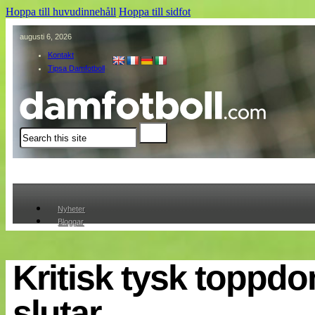
Hoppa till huvudinnehåll
Hoppa till sidfot
augusti 6, 2026
Kontakt
Tipsa Damfotboll
Sök
Nyheter
Bloggar
Lagen
Webb-TV
Cuper
Kritisk tysk toppd
Medlemmar
Medlemsbilder
slutar
Till klubbkassan
Om oss