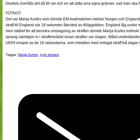
Givetvis överlåts det då till var och en att sätta sina egna gränser, vad man ska h
FOTNOT:
Det var Marija Kurtes som dömde EM-kvalmatchen mellan Norges och Englands 
straff till England när 18 sekunder återstod av tilläggstiden. England låg under 
men istället för att beordra omslagning av straffen dömde Marija Kurtes indirekt 
sprang nämligen in i straffområdet innan straffen var slagen. Målet underkände
UEFA omspel av de 18 sekunderna, som inleddes med omlagd straff två dagar
Taggar:
Marija Kurtes
,
tysk domare