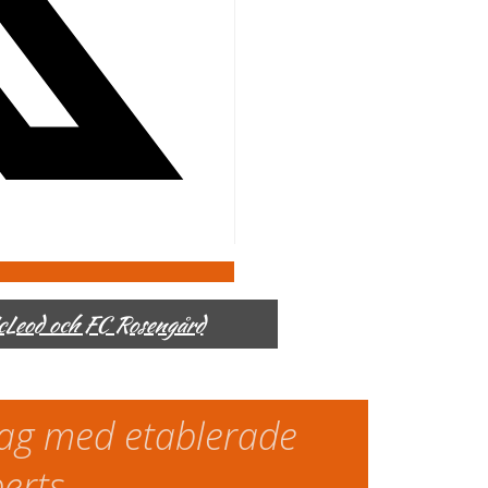
McLeod och FC Rosengård
slag med etablerade
perts