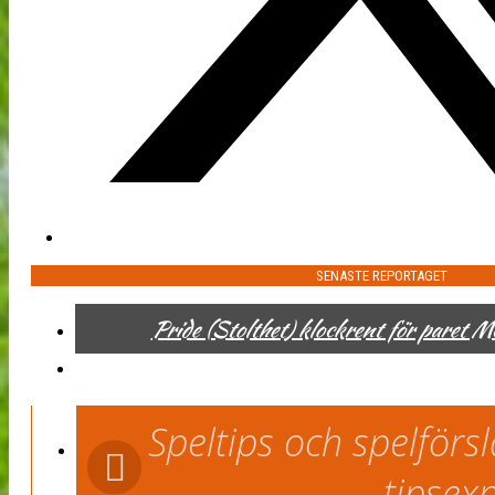
SENASTE REPORTAGET
Pride (Stolthet) klockrent för paret 
Speltips och spelför
tipsex