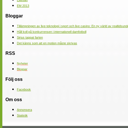
Elitettan
EM 2013
Bloggar
Tillämpningen av live-teknologi i sport och live casino: En ny värld av realtidsund
Håll koll på konkurrensen i internationell damfotboll
Sirius tappat farten
Det känns som att en motion måste skrivas
RSS
Nyheter
Bloggar
Följ oss
Facebook
Om oss
Annonsera
Statistik