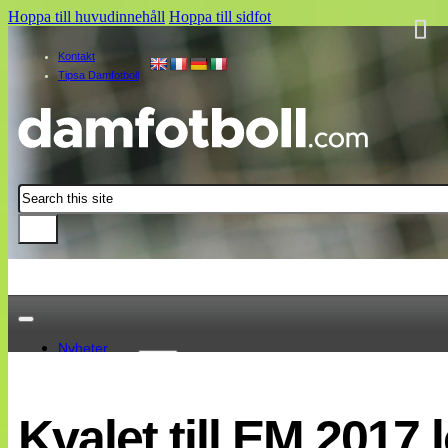
Hoppa till huvudinnehåll
Hoppa till sidfot
Kontakt
Tipsa Damfotboll
Sök
Nyheter
Damallsvenskan
Elitettan
Kvalet till EM 2017 
Landslaget
EM 2013