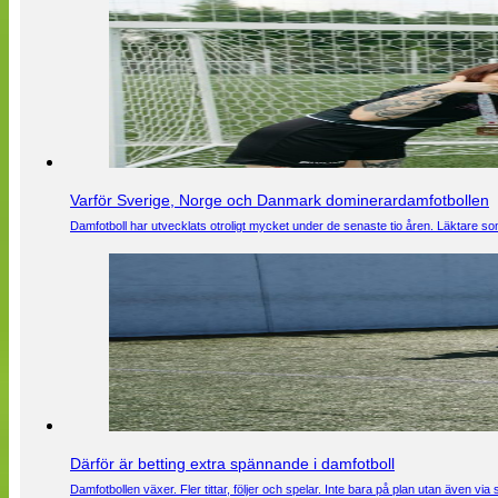
Varför Sverige, Norge och Danmark dominerardamfotbollen
Damfotboll har utvecklats otroligt mycket under de senaste tio åren. Läktare som
Därför är betting extra spännande i damfotboll
Damfotbollen växer. Fler tittar, följer och spelar. Inte bara på plan utan även 