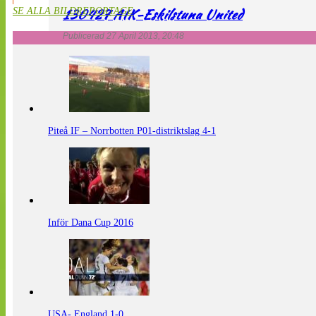
130427 AIK-Eskilstuna United
SE ALLA BILDREPORTAGE
Publicerad 27 April 2013, 20:48
Piteå IF – Norrbotten P01-distriktslag 4-1
Inför Dana Cup 2016
USA- England 1-0