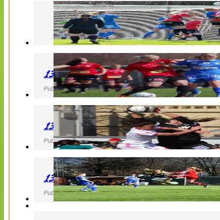
130427 LB 07 – QBIK
Publicerad 27 April 2013, 22:40
130427 IF Limhamn Bunkeflo – QBIK
Publicerad 27 April 2013, 21:10
130427 LdB FC Malmö – Mallbackens IF
Publicerad 27 April 2013, 20:54