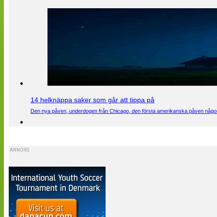
14 helknäppa saker som går att tippa på
Den nya påven, underdogen från Chicago, den första amerikanska påven någons
ANNONS