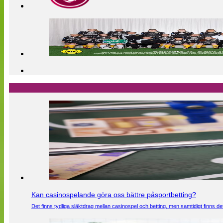
Kan casinospelande göra oss bättre påsportbetting?
Det finns tydliga släktdrag mellan casinospel och betting, men samtidigt finns