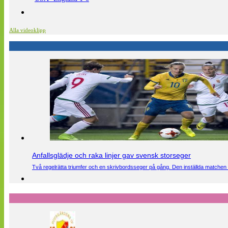
Alla videoklipp
Anfallsglädje och raka linjer gav svensk storseger
Två regelrätta triumfer och en skrivbordsseger på gång. Den inställda matchen 