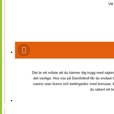
Vil
Det är ett måste att du känner dig trygg med sajten 
det vanliga. Hos oss på Damfotboll får du endast t
casino utan licens och bettingsidor med bonusar, ka
du säkert ett b