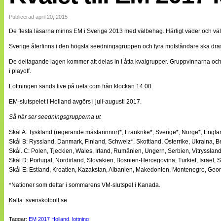
Internationellt
Bildreportage
Publicerad april 20, 2015
Arkiv
De flesta läsarna minns EM i Sverige 2013 med välbehag. Härligt väder och väldi
Bloggar
Lagen
Sverige återfinns i den högsta seedningsgruppen och fyra motståndare ska dras 
Webb-TV
Cuper
De deltagande lagen kommer att delas in i åtta kvalgrupper. Gruppvinnarna och de
Medlemsbilder
i playoff.
Till klubbkassan
Lottningen sänds live på uefa.com från klockan 14.00.
NÄTverket
Split vision
EM-slutspelet i Holland avgörs i juli-augusti 2017.
Om oss
Så här ser seedningsgrupperna ut
Annonsera
Statistik
Skål A: Tyskland (regerande mästarinnor)*, Frankrike*, Sverige*, Norge*, England
Tipsa Damfotboll
Skål B: Ryssland, Danmark, Finland, Schweiz*, Skottland, Österrike, Ukraina, B
Kontakt
Skål. C: Polen, Tjeckien, Wales, Irland, Rumänien, Ungern, Serbien, Vitryssland
Skål D: Portugal, Nordirland, Slovakien, Bosnien-Hercegovina, Turkiet, Israel, 
Skål E: Estland, Kroatien, Kazakstan, Albanien, Makedonien, Montenegro, Geor
*Nationer som deltar i sommarens VM-slutspel i Kanada.
Källa: svenskotboll.se
Taggar:
EM 2017 Holland
,
lottning