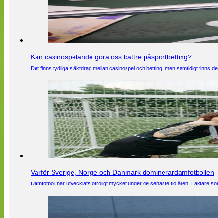
Kan casinospelande göra oss bättre påsportbetting?
Det finns tydliga släktdrag mellan casinospel och betting, men samtidigt finns
Varför Sverige, Norge och Danmark dominerardamfotbollen
Damfotboll har utvecklats otroligt mycket under de senaste tio åren. Läktare som