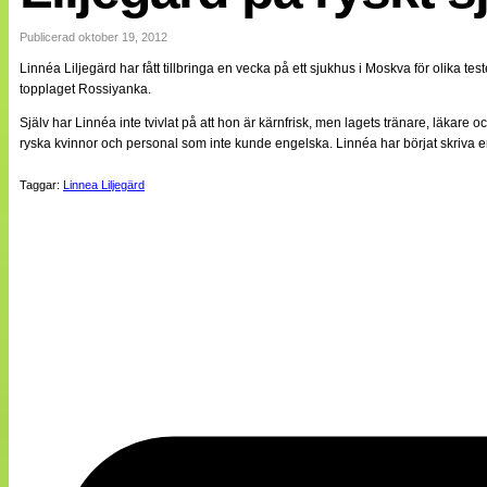
Internationellt
Bildreportage
Publicerad oktober 19, 2012
Arkiv
Linnéa Liljegärd har fått tillbringa en vecka på ett sjukhus i Moskva för olika te
Bloggar
topplaget Rossiyanka.
Lagen
Webb-TV
Själv har Linnéa inte tvivlat på att hon är kärnfrisk, men lagets tränare, läkar
Cuper
ryska kvinnor och personal som inte kunde engelska. Linnéa har börjat skriva e
Medlemsbilder
Till klubbkassan
Taggar:
Linnea Liljegärd
NÄTverket
Split vision
Om oss
Annonsera
Statistik
Tipsa Damfotboll
Kontakt