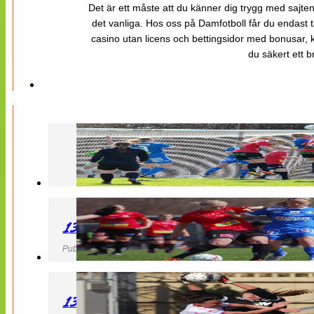
Det är ett måste att du känner dig trygg med sajten 
det vanliga. Hos oss på Damfotboll får du endast t
casino utan licens och bettingsidor med bonusar, ka
du säkert ett b
130427 LB 07 – QBIK
Publicerad 27 April 2013, 22:40
130427 IF Limhamn Bunkeflo – QBIK