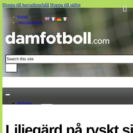
Hoppa till huvudinnehåll
Hoppa till sidfot
Kontakt
Tipsa Damfotboll
Sök
Nyheter
Damallsvenskan
Elitettan
Liljegärd på ryskt 
Landslaget
EM 2013