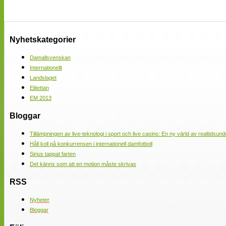
Nyhetskategorier
Damallsvenskan
Internationellt
Landslaget
Elitettan
EM 2013
Bloggar
Tillämpningen av live-teknologi i sport och live casino: En ny värld av realtidsund
Håll koll på konkurrensen i internationell damfotboll
Sirius tappat farten
Det känns som att en motion måste skrivas
RSS
Nyheter
Bloggar