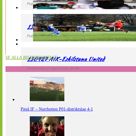
Publicerad 27 April 2013, 21:10
130427 LdB FC Malmö – Mallbackens IF
Publicerad 27 April 2013, 20:54
130427 AIK-Eskilstuna United
SE ALLA BILDREPORTAGE
Publicerad 27 April 2013, 20:48
Piteå IF – Norrbotten P01-distriktslag 4-1