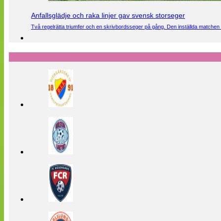
Anfallsglädje och raka linjer gav svensk storseger
Två regelrätta triumfer och en skrivbordsseger på gång. Den inställda matchen 