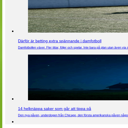
Därför är betting extra spännande i damfotboll
Damfotbollen växer. Fler tittar, följer och spelar. Inte bara på plan utan även 
14 helknäppa saker som går att tippa på
Den nya påven, underdogen från Chicago, den första amerikanska påven någons