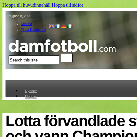
Hoppa till huvudinnehåll
Hoppa till sidfot
augusti 8, 2026
Kontakt
Tipsa Damfotboll
Sök
Nyheter
Bloggar
Lagen
Webb-TV
Cuper
Lotta förvandlade s
Medlemmar
Medlemsbilder
och vann Champio
Till klubbkassan
Om oss