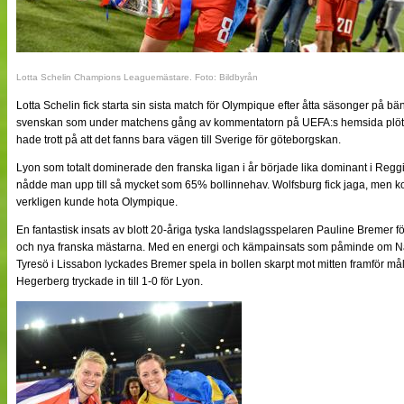
Lotta Schelin Champions Leaguemästare. Foto: Bildbyrån
Lotta Schelin fick starta sin sista match för Olympique efter åtta säsonger på bänk
svenskan som under matchens gång av kommentatorn på UEFA:s hemsida plötsli
hade trott på att det fanns bara vägen till Sverige för göteborgskan.
Lyon som totalt dominerade den franska ligan i år började lika dominant i Reggi
nådde man upp till så mycket som 65% bollinnehav. Wolfsburg fick jaga, men kom 
verkligen kunde hota Olympique.
En fantastisk insats av blott 20-åriga tyska landslagsspelaren Pauline Bremer 
och nya franska mästarna. Med en energi och kämpainsats som påminde om Nad
Tyresö i Lissabon lyckades Bremer spela in bollen skarpt mot mitten framför m
Hegerberg tryckade in till 1-0 för Lyon.