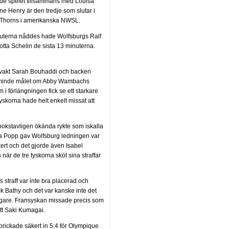
rde spelet tillsammans med Louisa
ne Henry är den tredje som slutar i
d Thorns i amerikanska NWSL.
nuterna nåddes hade Wolfsburgs Ralf
ta Schelin de sista 13 minuterna.
ålvakt Sarah Bouhaddi och backen
e påminde målet om Abby Wambachs
i förlängningen fick se ett starkare
skorna hade helt enkelt missat att
bokstavligen ökända rykte som iskalla
dra Popp gav Wolfsburg ledningen var
kert och det gjorde även Isabel
när de tre tyskorna sköt sina straffar
straff var inte bra placerad och
 Bathy och det var kanske inte det
läggare. Fransyskan missade precis som
tt Saki Kumagai.
rickade säkert in 5:4 för Olympique