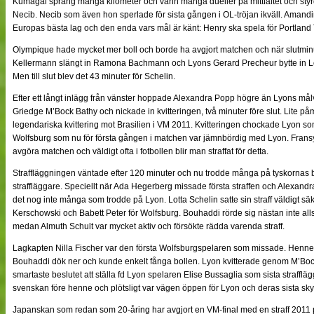
Kumagai sprang många kilometer och vann många dueller på mittfältet och sty
Necib. Necib som även hon sperlade för sista gången i OL-tröjan ikväll. Amandi
Europas bästa lag och den enda vars mål är känt: Henry ska spela för Portlan
Olympique hade mycket mer boll och borde ha avgjort matchen och när slutmi
Kellermann slängt in Ramona Bachmann och Lyons Gerard Precheur bytte in Lot
Men till slut blev det 43 minuter för Schelin.
Efter ett långt inlägg från vänster hoppade Alexandra Popp högre än Lyons m
Griedge M’Bock Bathy och nickade in kvitteringen, två minuter före slut. Lit
legendariska kvittering mot Brasilien i VM 2011. Kvitteringen chockade Lyon som 
Wolfsburg som nu för första gången i matchen var jämnbördig med Lyon. Fransy
avgöra matchen och väldigt ofta i fotbollen blir man straffat för detta.
Straffläggningen väntade efter 120 minuter och nu trodde många på tyskornas 
straffläggare. Speciellt när Ada Hegerberg missade första straffen och Alexan
det nog inte många som trodde på Lyon. Lotta Schelin satte sin straff väldigt sä
Kerschowski och Babett Peter för Wolfsburg. Bouhaddi rörde sig nästan inte alls 
medan Almuth Schult var mycket aktiv och försökte rädda varenda straff.
Lagkapten Nilla Fischer var den första Wolfsburgspelaren som missade. Hennes 
Bouhaddi dök ner och kunde enkelt fånga bollen. Lyon kvitterade genom M’Bock
smartaste beslutet att ställa fd Lyon spelaren Elise Bussaglia som sista straff
svenskan före henne och plötsligt var vägen öppen för Lyon och deras sista sky
Japanskan som redan som 20-åring har avgjort en VM-final med en straff 2011 p