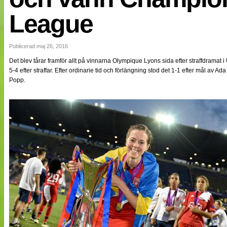
NÄTverket
League
Split vision
Publicerad maj 26, 2016
Nyheter
Bloggar
Det blev tårar framför allt på vinnarna Olympique Lyons sida efter straffdrama
Lagen
5-4 efter straffar. Efter ordinarie tid och förlängning stod det 1-1 efter mål av
Webb-TV
Popp.
Cuper
Medlemmar
Medlemsbilder
Till klubbkassan
Om oss
NÄTverket
Split vision