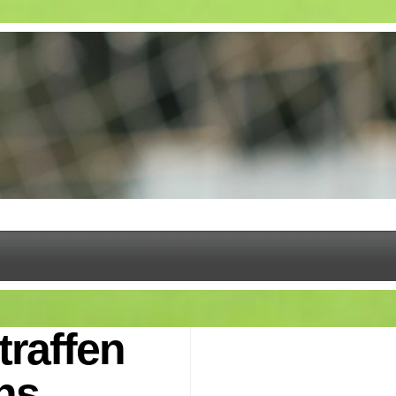
traffen
ns