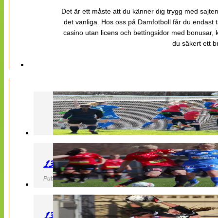
Det är ett måste att du känner dig trygg med sajten 
det vanliga. Hos oss på Damfotboll får du endast t
casino utan licens och bettingsidor med bonusar, ka
du säkert ett b
130427 LB 07 – QBIK
Publicerad 27 April 2013, 22:40
130427 IF Limhamn Bunkeflo – QBIK