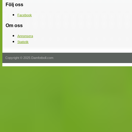
Följ oss
Facebook
Om oss
Annonsera
Statistik
Copyright © 2025 Damfotboll.com