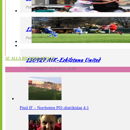
Publicerad 27 April 2013, 21:10
130427 LdB FC Malmö – Mallbackens IF
Publicerad 27 April 2013, 20:54
130427 AIK-Eskilstuna United
SE ALLA BILDREPORTAGE
Publicerad 27 April 2013, 20:48
Piteå IF – Norrbotten P01-distriktslag 4-1