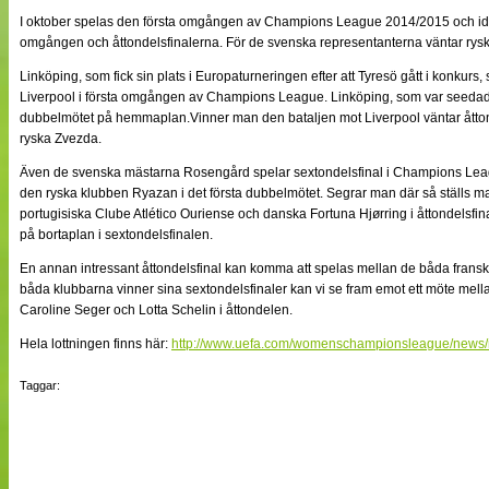
NÄTverket
I oktober spelas den första omgången av Champions League 2014/2015 och ida
Split vision
omgången och åttondelsfinalerna. För de svenska representanterna väntar rysk
Linköping, som fick sin plats i Europaturneringen efter att Tyresö gått i konkurs
Liverpool i första omgången av Champions League. Linköping, som var seedade i
Nyheter
dubbelmötet på hemmaplan.Vinner man den bataljen mot Liverpool väntar åttond
Bloggar
ryska Zvezda.
Lagen
Webb-TV
Även de svenska mästarna Rosengård spelar sextondelsfinal i Champions Leag
Cuper
den ryska klubben Ryazan i det första dubbelmötet. Segrar man där så ställs m
Medlemmar
portugisiska Clube Atlético Ouriense och danska Fortuna Hjørring i åttondelsfi
Medlemsbilder
på bortaplan i sextondelsfinalen.
Till klubbkassan
Om oss
En annan intressant åttondelsfinal kan komma att spelas mellan de båda fran
NÄTverket
båda klubbarna vinner sina sextondelsfinaler kan vi se fram emot ett möte mel
Split vision
Caroline Seger och Lotta Schelin i åttondelen.
Hela lottningen finns här:
http://www.uefa.com/womenschampionsleague/new
Taggar: