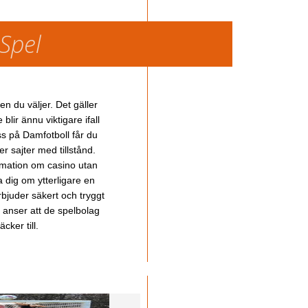
 Spel
en du väljer. Det gäller
lir ännu viktigare ifall
ss på Damfotboll får du
 sajter med tillstånd.
ormation om casino utan
a dig om ytterligare en
bjuder säkert och tryggt
u anser att de spelbolag
cker till.