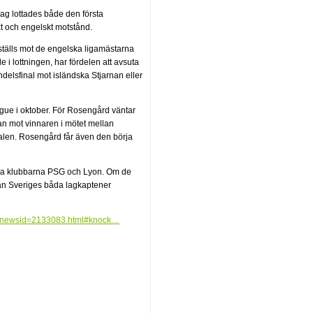
g lottades både den första
t och engelskt motstånd.
, ställs mot de engelska ligamästarna
 lottningen, har fördelen att avsuta
elsfinal mot isländska Stjarnan eller
ue i oktober. För Rosengård väntar
an mot vinnaren i mötet mellan
nalen. Rosengård får även den börja
ska klubbarna PSG och Lyon. Om de
lan Sveriges båda lagkaptener
s/newsid=2133083.html#knock…