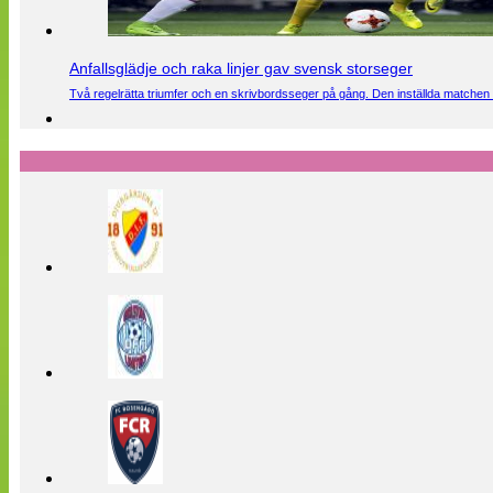
Anfallsglädje och raka linjer gav svensk storseger
Två regelrätta triumfer och en skrivbordsseger på gång. Den inställda matchen 