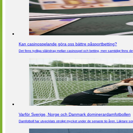
Kan casinospelande göra oss bättre påsportbetting?
Det finns tydliga släktdrag mellan casinospel och betting, men samtidigt finns
Varför Sverige, Norge och Danmark dominerardamfotbollen
Damfotboll har utvecklats otroligt mycket under de senaste tio åren. Läktare som