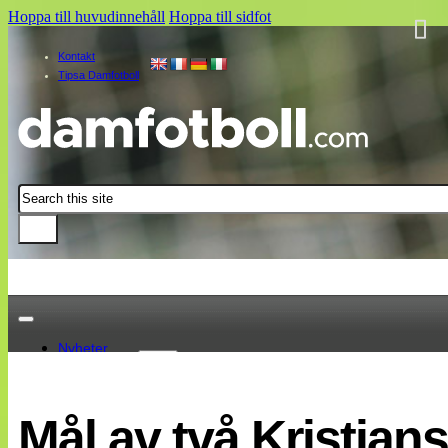
Hoppa till huvudinnehåll
Hoppa till sidfot
Kontakt
Tipsa Damfotboll
Sök
Nyheter
Damallsvenskan
Elitettan
Mål av två Kristian
Landslaget
EM 2013