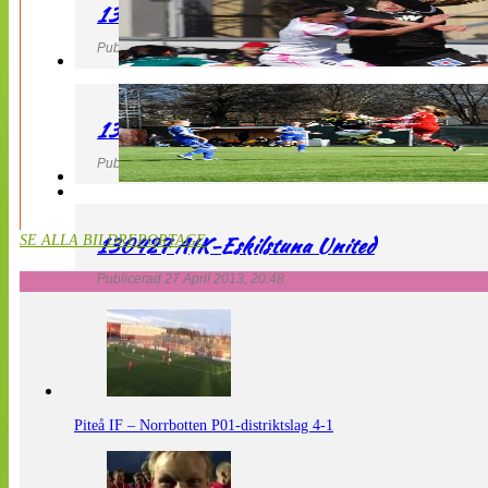
130427 IF Limhamn Bunkeflo – QBIK
Publicerad 27 April 2013, 21:10
130427 LdB FC Malmö – Mallbackens IF
Publicerad 27 April 2013, 20:54
130427 AIK-Eskilstuna United
SE ALLA BILDREPORTAGE
Publicerad 27 April 2013, 20:48
Piteå IF – Norrbotten P01-distriktslag 4-1