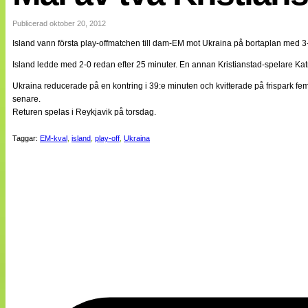
Internationellt
Bildreportage
Publicerad oktober 20, 2012
Arkiv
Island vann första play-offmatchen till dam-EM mot Ukraina på bortaplan med 3-
Bloggar
Lagen
Island ledde med 2-0 redan efter 25 minuter. En annan Kristianstad-spelare Katr
Webb-TV
Cuper
Ukraina reducerade på en kontring i 39:e minuten och kvitterade på frispark fem 
Medlemsbilder
senare.
Till klubbkassan
Returen spelas i Reykjavik på torsdag.
NÄTverket
Split vision
Taggar:
EM-kval
,
island
,
play-off
,
Ukraina
Om oss
Annonsera
Statistik
Tipsa Damfotboll
Kontakt