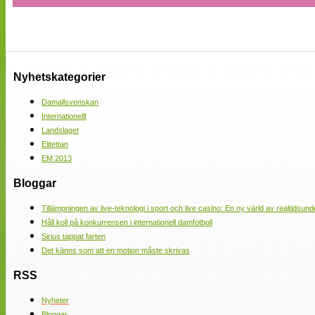
Nyhetskategorier
Damallsvenskan
Internationellt
Landslaget
Elitettan
EM 2013
Bloggar
Tillämpningen av live-teknologi i sport och live casino: En ny värld av realtidsund
Håll koll på konkurrensen i internationell damfotboll
Sirius tappat farten
Det känns som att en motion måste skrivas
RSS
Nyheter
Bloggar