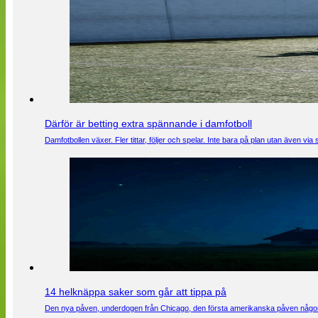
Därför är betting extra spännande i damfotboll
Damfotbollen växer. Fler tittar, följer och spelar. Inte bara på plan utan även 
14 helknäppa saker som går att tippa på
Den nya påven, underdogen från Chicago, den första amerikanska påven någons