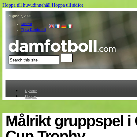
Hoppa till huvudinnehåll
Hoppa till sidfot
augusti 7, 2026
Kontakt
Tipsa Damfotboll
Sök
Nyheter
Bloggar
Lagen
Webb-TV
Cuper
Målrikt gruppspel i
Medlemmar
Medlemsbilder
Cup Trophy
Till klubbkassan
Om oss