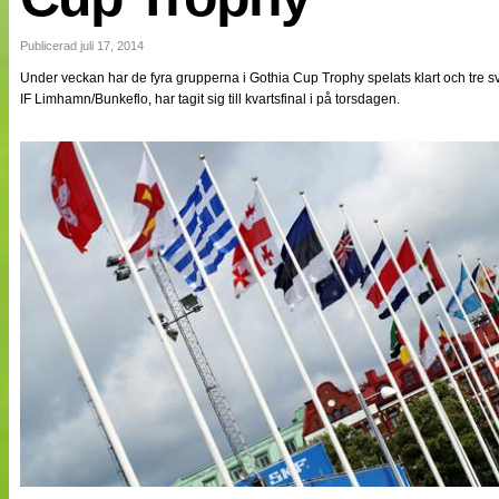
NÄTverket
Split vision
Publicerad juli 17, 2014
Under veckan har de fyra grupperna i Gothia Cup Trophy spelats klart och tre 
IF Limhamn/Bunkeflo, har tagit sig till kvartsfinal i på torsdagen.
Nyheter
Bloggar
Lagen
Webb-TV
Cuper
Medlemmar
Medlemsbilder
Till klubbkassan
Om oss
NÄTverket
Split vision