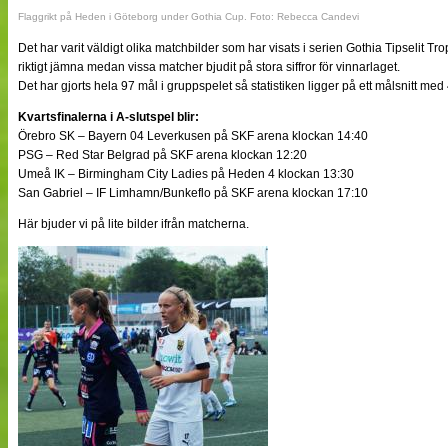
Flaggrikt på Heden i Göteborg under Gothia Cup. Foto: Rebecca Candevi
Det har varit väldigt olika matchbilder som har visats i serien Gothia Tipselit T
riktigt jämna medan vissa matcher bjudit på stora siffror för vinnarlaget.
Det har gjorts hela 97 mål i gruppspelet så statistiken ligger på ett målsnitt me
Kvartsfinalerna i A-slutspel blir:
Örebro SK – Bayern 04 Leverkusen på SKF arena klockan 14:40
PSG – Red Star Belgrad på SKF arena klockan 12:20
Umeå IK – Birmingham City Ladies på Heden 4 klockan 13:30
San Gabriel – IF Limhamn/Bunkeflo på SKF arena klockan 17:10
Här bjuder vi på lite bilder ifrån matcherna.