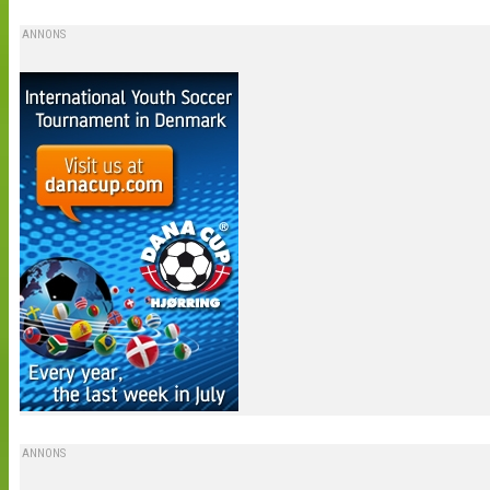
ANNONS
ANNONS