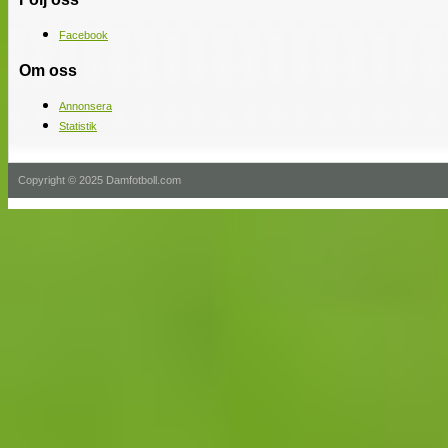
Facebook
Om oss
Annonsera
Statistik
Copyright © 2025 Damfotboll.com