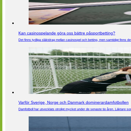
Kan casinospelande göra oss bättre påsportbetting?
Det finns tydliga släktdrag mellan casinospel och betting, men samtidigt finns
Varför Sverige, Norge och Danmark dominerardamfotbollen
Damfotboll har utvecklats otroligt mycket under de senaste tio åren. Läktare som