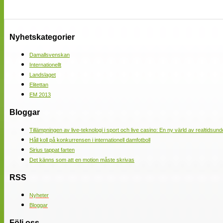
Nyhetskategorier
Damallsvenskan
Internationellt
Landslaget
Elitettan
EM 2013
Bloggar
Tillämpningen av live-teknologi i sport och live casino: En ny värld av realtidsund
Håll koll på konkurrensen i internationell damfotboll
Sirius tappat farten
Det känns som att en motion måste skrivas
RSS
Nyheter
Bloggar
Följ oss